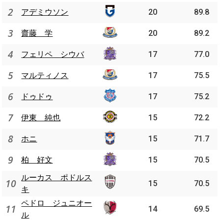
2
アデミウソン
20
89.8
3
齋藤 学
20
89.2
4
フェリペ シウバ
17
77.0
5
マルティノス
17
75.5
6
ドゥドゥ
17
75.2
7
伊東 純也
15
72.2
8
ホニ
15
71.7
9
柏 好文
15
70.5
ルーカス ポドルス
10
15
70.5
キ
ペドロ ジュニオー
11
14
69.5
ル