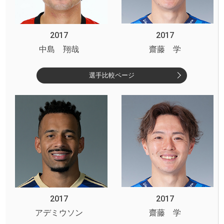
2017
2017
中島 翔哉
齋藤 学
選手比較ページ
2017
2017
アデミウソン
齋藤 学