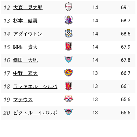
12
大森 晃太郎
14
69.1
13
杉本 健勇
14
68.7
14
アダイウトン
14
68.5
15
関根 貴大
14
67.9
16
鎌田 大地
14
67.8
17
中野 嘉大
13
66.7
18
ラファエル シルバ
13
66.1
19
マテウス
13
65.6
20
ビクトル イバルボ
13
65.5