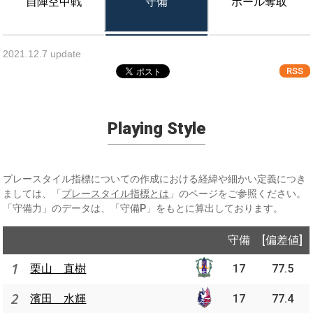
自陣空中戦
守備
ボール奪取
2021.12.7 update
RSS
Playing Style
プレースタイル指標についての作成における経緯や細かい定義につき
ましては、「
プレースタイル指標とは
」のページをご参照ください。
「守備力」のデータは、「守備P」をもとに算出しております。
守備
[偏差値]
1
栗山 直樹
17
77.5
2
濱田 水輝
17
77.4