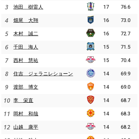
3
池田 樹雷人
17
76.6
4
畑尾 大翔
16
73.0
5
木村 誠二
16
72.7
6
千田 海人
15
71.5
7
西村 慧祐
15
70.4
8
住吉 ジェラニレショーン
14
69.9
9
渡部 博文
14
69.0
10
李 栄直
14
68.7
11
岡村 和哉
14
68.3
12
山越 康平
14
68.2