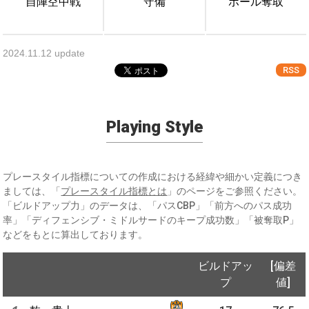
自陣空中戦
守備
ボール奪取
2024.11.12 update
RSS
Playing Style
プレースタイル指標についての作成における経緯や細かい定義につき
ましては、「
プレースタイル指標とは
」のページをご参照ください。
「ビルドアップ力」のデータは、「パスCBP」「前方へのパス成功
率」「ディフェンシブ・ミドルサードのキープ成功数」「被奪取P」
などをもとに算出しております。
ビルドアッ
[偏差
プ
値]