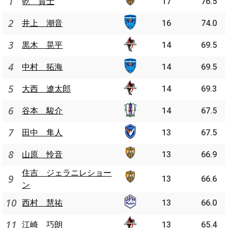
1
乾 貴士
17
76.5
2
井上 潮音
16
74.0
3
黒木 晃平
14
69.5
4
中村 拓海
14
69.5
5
大西 遼太郎
14
69.3
6
谷本 駿介
14
67.5
7
田中 隼人
13
67.5
8
山原 怜音
13
66.9
住吉 ジェラニレショー
9
13
66.6
ン
10
西村 慧祐
13
66.0
11
江崎 巧朗
13
65.4