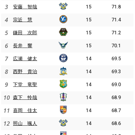
3
安藤 智哉
15
71.8
4
宗近 慧
15
71.4
5
鎌田 次郎
15
71.2
6
長井 響
15
70.1
7
広瀬 健太
14
69.5
8
西野 貴治
14
69.3
9
下堂 竜聖
14
69.0
10
森下 怜哉
14
68.9
11
喜岡 佳太
14
68.7
12
照山 颯人
14
68.6