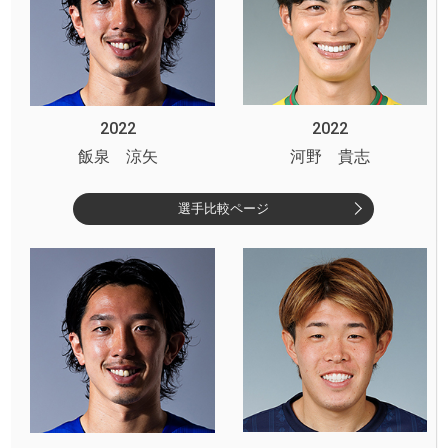
2022
2022
飯泉 涼矢
河野 貴志
選手比較ページ