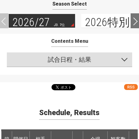
Season Select
2026/27
2026特別
J3. 7位
Contents Menu
試合日程・結果
RSS
Schedule, Results