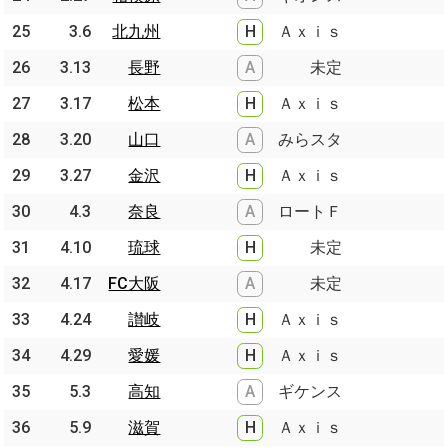
25
25
3.6
3.6
北九州
北九州
H
Ａｘｉｓ
26
26
3.13
3.13
長野
長野
A
未定
27
27
3.17
3.17
松本
松本
H
Ａｘｉｓ
28
28
3.20
3.20
山口
山口
A
みらスタ
29
29
3.27
3.27
金沢
金沢
H
Ａｘｉｓ
30
30
4.3
4.3
奈良
奈良
A
ロートＦ
31
31
4.10
4.10
琉球
琉球
H
未定
32
32
4.17
4.17
FC大阪
FC大阪
A
未定
33
33
4.24
4.24
讃岐
讃岐
H
Ａｘｉｓ
34
34
4.29
4.29
愛媛
愛媛
H
Ａｘｉｓ
35
35
5.3
5.3
高知
高知
A
ギケンス
36
36
5.9
5.9
滋賀
滋賀
H
Ａｘｉｓ