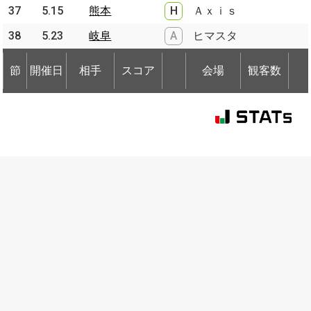
37
37
5.15
5.15
熊本
熊本
H
Ａｘｉｓ
38
38
5.23
5.23
岐阜
岐阜
A
ヒマスタ
節
開催日
相手
スコア
会場
観客数
節
節
開催日
開催日
相手
相手
スコア
会場
観客数