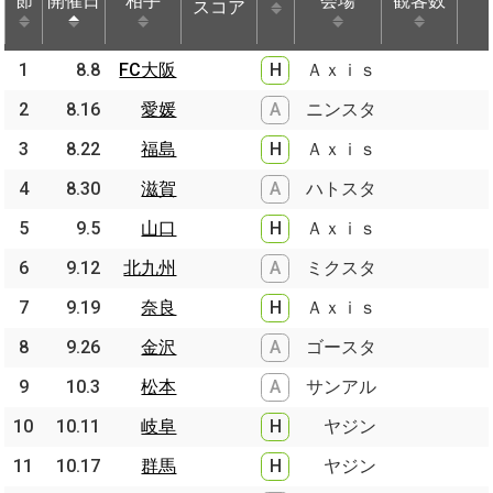
節
節
開催日
開催日
相手
相手
会場
観客数
スコア
節
開催日
相手
スコア
会場
観客数
1
1
8.8
8.8
FC大阪
FC大阪
H
Ａｘｉｓ
2
2
8.16
8.16
愛媛
愛媛
A
ニンスタ
3
3
8.22
8.22
福島
福島
H
Ａｘｉｓ
4
4
8.30
8.30
滋賀
滋賀
A
ハトスタ
5
5
9.5
9.5
山口
山口
H
Ａｘｉｓ
6
6
9.12
9.12
北九州
北九州
A
ミクスタ
7
7
9.19
9.19
奈良
奈良
H
Ａｘｉｓ
8
8
9.26
9.26
金沢
金沢
A
ゴースタ
9
9
10.3
10.3
松本
松本
A
サンアル
10
10
10.11
10.11
岐阜
岐阜
H
ヤジン
11
11
10.17
10.17
群馬
群馬
H
ヤジン