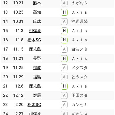
12
12
10.21
10.21
熊本
熊本
A
えがおＳ
13
13
10.25
10.25
高知
高知
H
Ａｘｉｓ
14
14
10.31
10.31
琉球
琉球
A
沖縄県陸
15
15
11.3
11.3
相模原
相模原
H
Ａｘｉｓ
16
16
11.8
11.8
栃木SC
栃木SC
H
Ａｘｉｓ
17
17
11.15
11.15
鹿児島
鹿児島
A
白波スタ
18
18
11.21
11.21
長野
長野
H
Ａｘｉｓ
19
19
11.25
11.25
讃岐
讃岐
A
メグスタ
20
20
11.29
11.29
福島
福島
A
とうスタ
21
21
12.6
12.6
鹿児島
鹿児島
H
Ａｘｉｓ
22
22
12.12
12.12
群馬
群馬
A
正田スタ
23
23
2.20
2.20
栃木SC
栃木SC
A
カンセキ
24
24
2.27
2.27
相模原
相模原
A
ギオンス