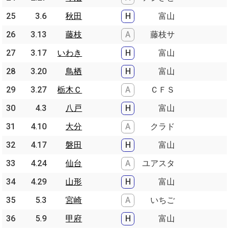
25
25
3.6
3.6
秋田
秋田
H
富山
26
26
3.13
3.13
藤枝
藤枝
A
藤枝サ
27
27
3.17
3.17
いわき
いわき
H
富山
28
28
3.20
3.20
鳥栖
鳥栖
H
富山
29
29
3.27
3.27
栃木Ｃ
栃木Ｃ
A
ＣＦＳ
30
30
4.3
4.3
八戸
八戸
H
富山
31
31
4.10
4.10
大分
大分
A
クラド
32
32
4.17
4.17
磐田
磐田
H
富山
33
33
4.24
4.24
仙台
仙台
A
ユアスタ
34
34
4.29
4.29
山形
山形
H
富山
35
35
5.3
5.3
宮崎
宮崎
A
いちご
36
36
5.9
5.9
甲府
甲府
H
富山