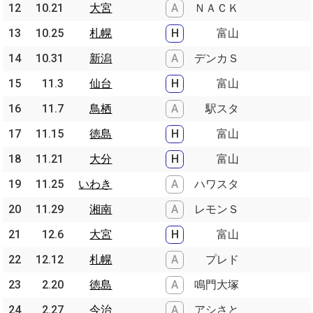
12
12
10.21
10.21
大宮
大宮
A
ＮＡＣＫ
13
13
10.25
10.25
札幌
札幌
H
富山
14
14
10.31
10.31
新潟
新潟
A
デンカＳ
15
15
11.3
11.3
仙台
仙台
H
富山
16
16
11.7
11.7
鳥栖
鳥栖
A
駅スタ
17
17
11.15
11.15
徳島
徳島
H
富山
18
18
11.21
11.21
大分
大分
H
富山
19
19
11.25
11.25
いわき
いわき
A
ハワスタ
20
20
11.29
11.29
湘南
湘南
A
レモンＳ
21
21
12.6
12.6
大宮
大宮
H
富山
22
22
12.12
12.12
札幌
札幌
A
プレド
23
23
2.20
2.20
徳島
徳島
A
鳴門大塚
24
24
2.27
2.27
今治
今治
A
アシさと