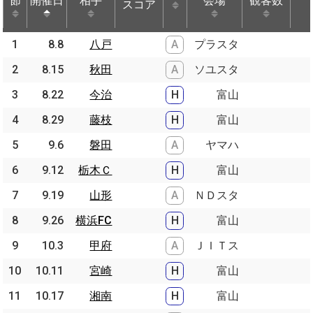
節
節
開催日
開催日
相手
相手
会場
観客数
スコア
節
開催日
相手
スコア
会場
観客数
1
1
8.8
8.8
八戸
八戸
A
プラスタ
2
2
8.15
8.15
秋田
秋田
A
ソユスタ
3
3
8.22
8.22
今治
今治
H
富山
4
4
8.29
8.29
藤枝
藤枝
H
富山
5
5
9.6
9.6
磐田
磐田
A
ヤマハ
6
6
9.12
9.12
栃木Ｃ
栃木Ｃ
H
富山
7
7
9.19
9.19
山形
山形
A
ＮＤスタ
8
8
9.26
9.26
横浜FC
横浜FC
H
富山
9
9
10.3
10.3
甲府
甲府
A
ＪＩＴス
10
10
10.11
10.11
宮崎
宮崎
H
富山
11
11
10.17
10.17
湘南
湘南
H
富山