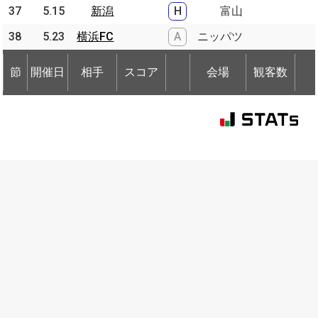
37
37
5.15
5.15
新潟
新潟
H
富山
38
38
5.23
5.23
横浜FC
横浜FC
A
ニッパツ
節
開催日
相手
スコア
会場
観客数
節
節
開催日
開催日
相手
相手
スコア
会場
観客数