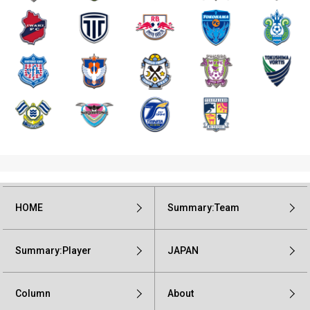
HOME
Summary:Team
Summary:Player
JAPAN
Column
About