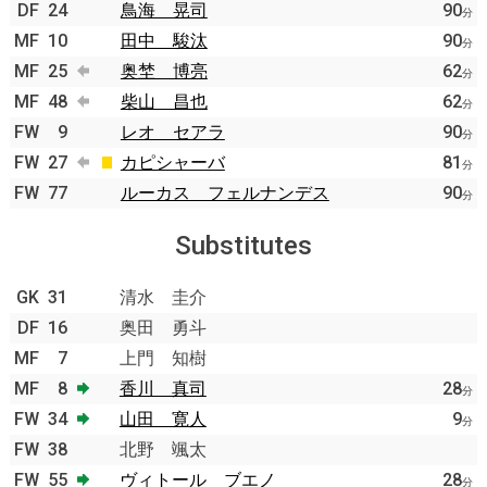
DF
24
鳥海 晃司
90
分
MF
10
田中 駿汰
90
分
MF
25
奥埜 博亮
62
分
MF
48
柴山 昌也
62
分
FW
9
レオ セアラ
90
分
FW
27
カピシャーバ
81
分
FW
77
ルーカス フェルナンデス
90
分
Substitutes
GK
31
清水 圭介
DF
16
奥田 勇斗
MF
7
上門 知樹
MF
8
香川 真司
28
分
FW
34
山田 寛人
9
分
FW
38
北野 颯太
FW
55
ヴィトール ブエノ
28
分