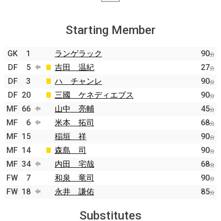
Starting Member
GK
1
ランゲラック
90
分
DF
5
吉田 温紀
27
分
DF
3
ハ チャンレ
90
分
DF
20
三國 ケネディエブス
90
分
MF
66
山中 亮輔
45
分
MF
6
米本 拓司
68
分
MF
15
稲垣 祥
90
分
MF
14
森島 司
90
分
MF
34
内田 宅哉
68
分
FW
7
和泉 竜司
90
分
FW
18
永井 謙佑
85
分
Substitutes