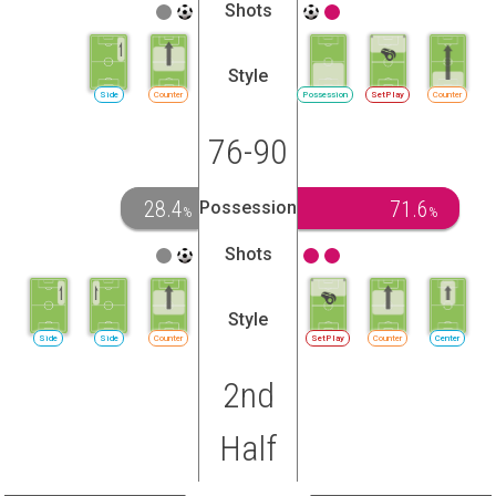
Shots
Style
Side
Counter
Possession
SetPlay
Counter
76-90
28.4
71.6
Possession
%
%
Shots
Style
Side
Side
Counter
SetPlay
Counter
Center
2nd
Half