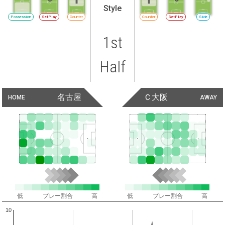
Style
Possession
SetPlay
Counter
Counter
SetPlay
Side
1st
Half
名古屋
Ｃ大阪
HOME
AWAY
低
プレー割合
高
低
プレー割合
高
10