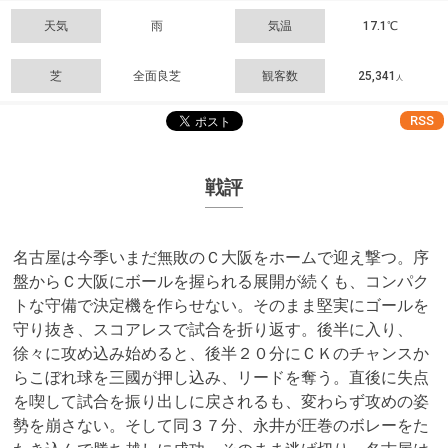
天気
雨
気温
17.1℃
芝
全面良芝
観客数
25,341
人
RSS
戦評
名古屋は今季いまだ無敗のＣ大阪をホームで迎え撃つ。序
盤からＣ大阪にボールを握られる展開が続くも、コンパク
トな守備で決定機を作らせない。そのまま堅実にゴールを
守り抜き、スコアレスで試合を折り返す。後半に入り、
徐々に攻め込み始めると、後半２０分にＣＫのチャンスか
らこぼれ球を三國が押し込み、リードを奪う。直後に失点
を喫して試合を振り出しに戻されるも、変わらず攻めの姿
勢を崩さない。そして同３７分、永井が圧巻のボレーをた