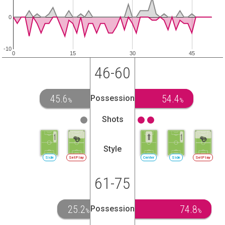
0
-10
0
15
30
45
46-60
45.6
54.4
Possession
%
%
Shots
Style
Side
SetPlay
Center
Side
SetPlay
61-75
25.2
74.8
Possession
%
%