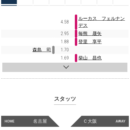
ルーカス フェルナン
4.58
デス
2.95
毎熊 晟矢
1.88
登里 享平
森島 司
1.70
1.69
柴山 昌也
スタッツ
名古屋
Ｃ大阪
HOME
AWAY