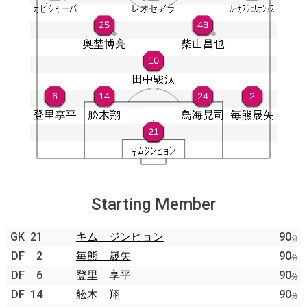
Starting Member
GK
21
キム ジンヒョン
90
分
DF
2
毎熊 晟矢
90
分
DF
6
登里 享平
90
分
DF
14
舩木 翔
90
分