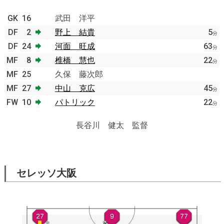
GK
16
武田 洋平
DF
2
野上 結貴
5
分
DF
24
河面 旺成
63
分
MF
8
椎橋 慧也
22
分
MF
25
久保 藤次郎
MF
27
中山 克広
45
分
FW
10
パトリック
22
分
長谷川 健太 監督
セレッソ大阪