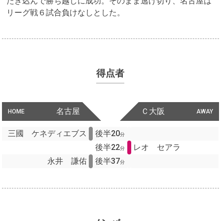
たき込んで勝ち越しに成功。そのまま逃げ切り、名古屋は
リーグ戦６試合負けなしとした。
得点者
名古屋
Ｃ大阪
HOME
AWAY
三國 ケネディエブス
後半20
分
後半22
レオ セアラ
分
永井 謙佑
後半37
分