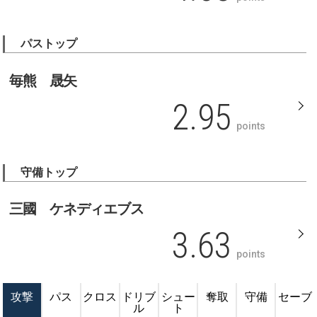
パストップ
毎熊 晟矢
2.95
points
守備トップ
三國 ケネディエブス
3.63
points
攻撃
パス
クロス
ドリブ
シュー
奪取
守備
セーブ
ル
ト