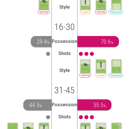
Style
SetPlay
Counter
SetPlay
Possession
16-30
29.4
70.6
Possession
%
%
Shots
Style
SetPlay
Counter
Possession
31-45
44.5
55.5
Possession
%
%
Shots