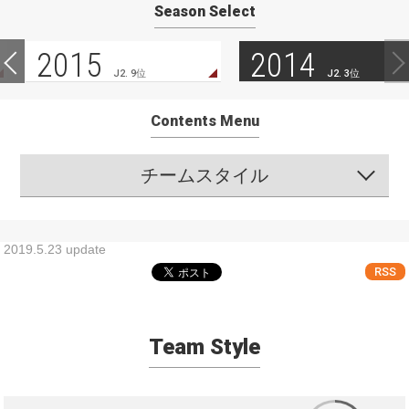
Season Select
2015
2014
J2. 9位
J2. 3位
Contents Menu
チームスタイル
2019.5.23 update
RSS
Team Style