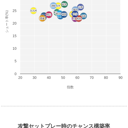
岐阜
岐阜
讃岐
讃岐
栃木
栃木
山形
山形
磐田
磐田
25
北九州
北九州
シュート率(%)
東京Ｖ
東京Ｖ
横浜FC
横浜FC
札幌
札幌
大分
大分
千葉
千葉
福岡
福岡
岡山
岡山
群馬
群馬
水戸
水戸
長崎
長崎
富山
富山
愛媛
愛媛
京都
京都
熊本
熊本
20
15
10
5
0
20
30
40
50
60
70
80
90
指数
攻撃セットプレー時のチャンス構築率