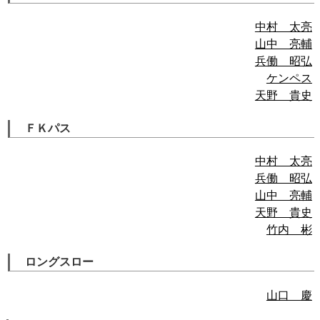
中村 太亮
山中 亮輔
兵働 昭弘
ケンペス
天野 貴史
ＦＫパス
中村 太亮
兵働 昭弘
山中 亮輔
天野 貴史
竹内 彬
ロングスロー
山口 慶