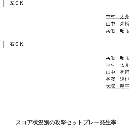
左ＣＫ
中村 太亮
山中 亮輔
兵働 昭弘
右ＣＫ
兵働 昭弘
中村 太亮
山中 亮輔
谷澤 達也
大塚 翔平
スコア状況別の攻撃セットプレー発生率