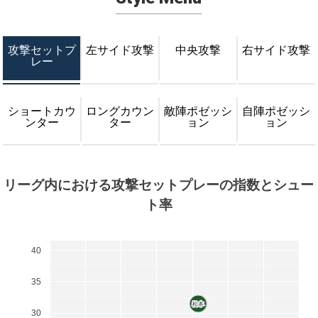
攻撃セットプ
左サイド攻撃
中央攻撃
右サイド攻撃
レー
ショートカウ
ロングカウン
敵陣ポゼッシ
自陣ポゼッシ
ンター
ター
ョン
ョン
リーグ内における攻撃セットプレーの指数とシュー
ト率
40
35
松本
松本
湘南
湘南
30