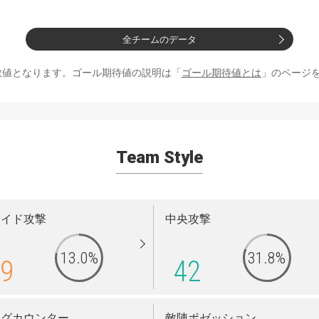
全チームのデータ
数値となります。ゴール期待値の説明は「
ゴール期待値とは
」のページ
Team Style
サイド攻撃
中央攻撃
13.0%
31.8%
9
42
ングカウンター
敵陣ポゼッション