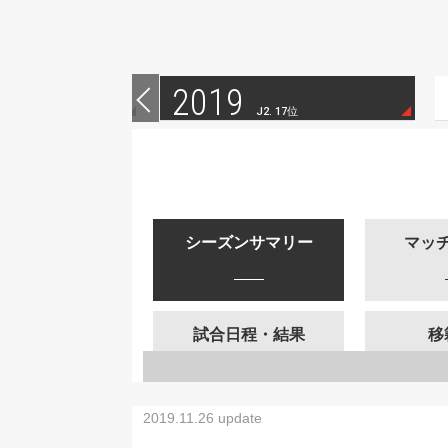
2019
 14位
J2. 17位
シーズンサマリー
マッ
試合日程・結果
移
2019.11.26 update