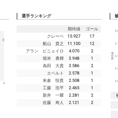
選手ランキング
期待値
ゴール
2.
クレーベ
15.927
17
船山 貴之
11.100
12
1.
アラン ピニェイロ
4.070
2
期待値
1.
堀米 勇輝
3.948
1
為田 大貴
3.586
2
1.
エベルト
2.578
1
米倉 恒貴
2.508
1
1.
2
工藤 浩平
2.465
1
新井 一耀
2.281
2
佐藤 寿人
2.121
2