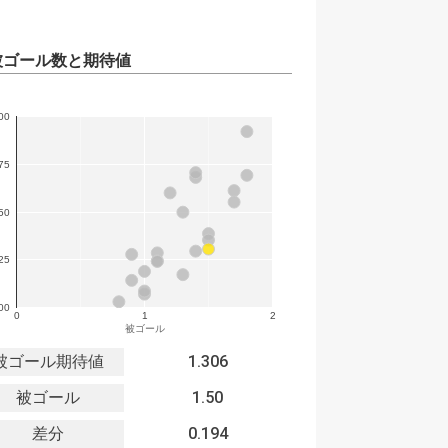
被ゴール数と期待値
00
75
50
25
00
0
1
2
被ゴール
被ゴール期待値
1.306
被ゴール
1.50
差分
0.194