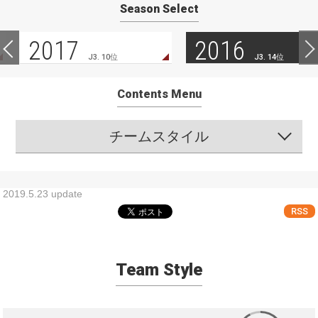
Season Select
2017
2016
J3. 10位
J3. 14位
Contents Menu
チームスタイル
2019.5.23 update
RSS
Team Style