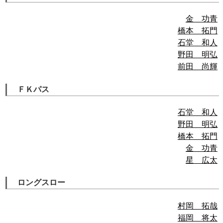
金 功青
橋本 拓門
石堂 和人
野田 明弘
前田 尚輝
ＦＫパス
石堂 和人
野田 明弘
橋本 拓門
金 功青
星 広太
ロングスロー
村岡 拓哉
福岡 将太