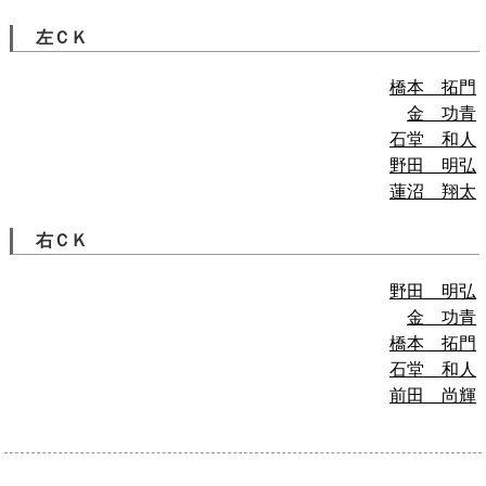
左ＣＫ
橋本 拓門
金 功青
石堂 和人
野田 明弘
蓮沼 翔太
右ＣＫ
野田 明弘
金 功青
橋本 拓門
石堂 和人
前田 尚輝