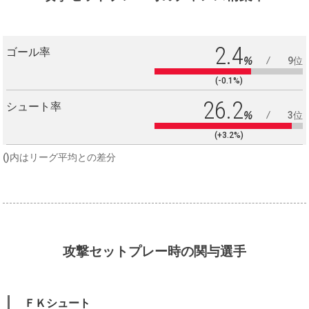
2.4
ゴール率
%
9位
(-0.1%)
26.2
シュート率
%
3位
(+3.2%)
()内はリーグ平均との差分
攻撃セットプレー時の関与選手
ＦＫシュート