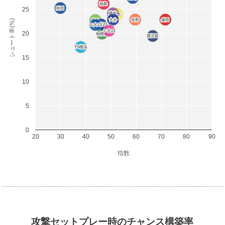
福島
福島
秋田
秋田
25
藤枝
藤枝
栃木
栃木
大分
大分
長野
長野
盛岡
盛岡
シュート率(%)
鳥取
鳥取
Ｆ東23
Ｆ東23
Ｇ大23
Ｇ大23
Ｃ大23
Ｃ大23
20
相模原
相模原
鹿児島
鹿児島
YS横浜
YS横浜
15
10
5
0
20
30
40
50
60
70
80
90
指数
攻撃セットプレー時のチャンス構築率