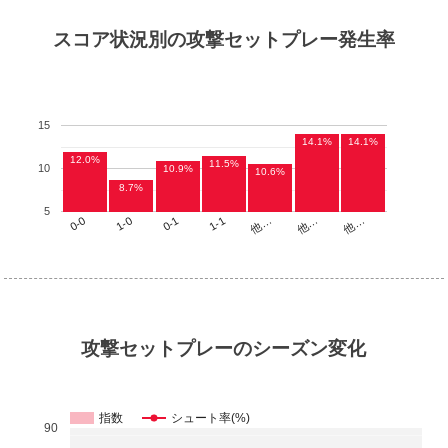
スコア状況別の攻撃セットプレー発生率
15
14.1%
14.1%
12.0%
11.5%
10
10.9%
10.6%
8.7%
5
他…
1-1
1-0
他…
他…
0-1
0-0
攻撃セットプレーのシーズン変化
指数
シュート率(%)
90