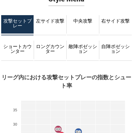
攻撃セットプ
左サイド攻撃
中央攻撃
右サイド攻撃
レー
ショートカウ
ロングカウン
敵陣ポゼッシ
自陣ポゼッシ
ンター
ター
ョン
ョン
リーグ内における攻撃セットプレーの指数とシュー
ト率
35
30
琉球
琉球
富山
富山