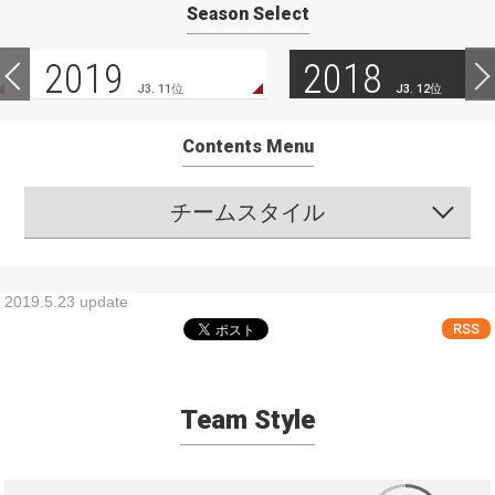
Season Select
2019
2018
J3. 11位
J3. 12位
Contents Menu
チームスタイル
2019.5.23 update
RSS
Team Style