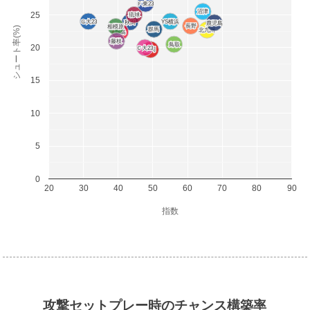
Ｆ東23
Ｆ東23
沼津
沼津
25
琉球
琉球
Ｇ大23
Ｇ大23
YS横浜
YS横浜
秋田
秋田
鹿児島
鹿児島
長野
長野
相模原
相模原
シュート率(%)
群馬
群馬
北九州
北九州
福島
福島
藤枝
藤枝
鳥取
鳥取
20
Ｃ大23
Ｃ大23
盛岡
盛岡
15
10
5
0
20
30
40
50
60
70
80
90
指数
攻撃セットプレー時のチャンス構築率