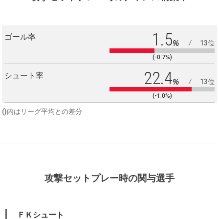
1.5
ゴール率
%
13位
(-0.7%)
22.4
シュート率
%
13位
(-1.0%)
()内はリーグ平均との差分
攻撃セットプレー時の関与選手
ＦＫシュート