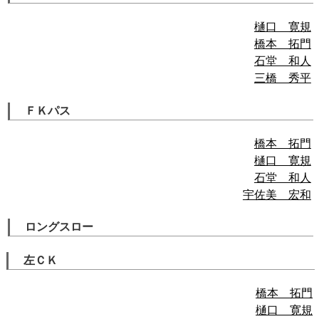
樋口 寛規
橋本 拓門
石堂 和人
三橋 秀平
ＦＫパス
橋本 拓門
樋口 寛規
石堂 和人
宇佐美 宏和
ロングスロー
左ＣＫ
橋本 拓門
樋口 寛規