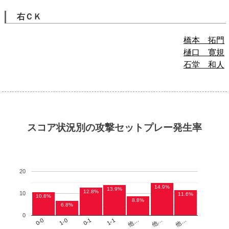
右ＣＫ
橋本 拓門
樋口 寛規
石堂 和人
スコア状況別の攻撃セットプレー発生率
20
14.9%
13.9%
12.8%
10
11.6%
10.8%
8.8%
6.8%
0
他…
1-1
1-0
他…
他…
0-1
0-0