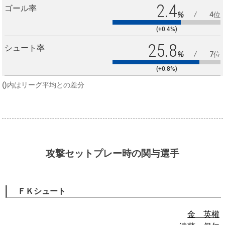
2.4
ゴール率
%
4位
(+0.4%)
25.8
シュート率
%
7位
(+0.8%)
()内はリーグ平均との差分
攻撃セットプレー時の関与選手
ＦＫシュート
金 英權