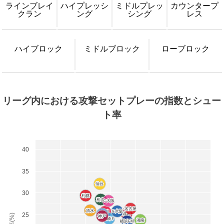
ラインブレイ
ハイプレッシ
ミドルプレッ
カウンタープ
クラン
ング
シング
レス
ハイブロック
ミドルブロック
ローブロック
リーグ内における攻撃セットプレーの指数とシュー
ト率
40
35
仙台
仙台
30
札幌
札幌
松本
松本
Ｃ大阪
Ｃ大阪
名古屋
名古屋
清水
清水
Ｇ大阪
Ｇ大阪
浦和
浦和
鹿島
鹿島
25
磐田
磐田
神戸
神戸
川崎Ｆ
川崎Ｆ
湘南
湘南
横浜FM
横浜FM