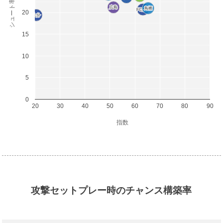
シュート率(%)
広島
広島
鳥栖
鳥栖
FC東京
FC東京
20
大分
大分
15
10
5
0
20
30
40
50
60
70
80
90
指数
攻撃セットプレー時のチャンス構築率