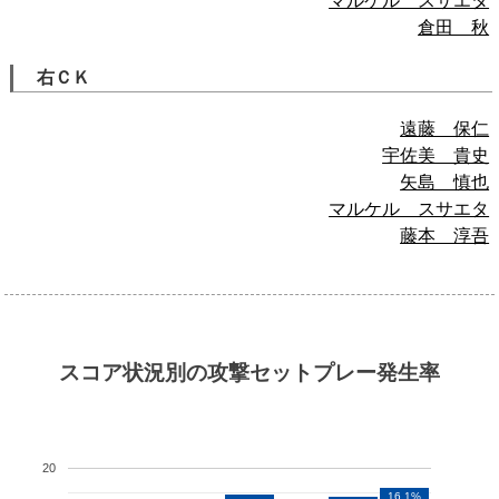
マルケル スサエタ
倉田 秋
右ＣＫ
遠藤 保仁
宇佐美 貴史
矢島 慎也
マルケル スサエタ
藤本 淳吾
スコア状況別の攻撃セットプレー発生率
20
16.1%