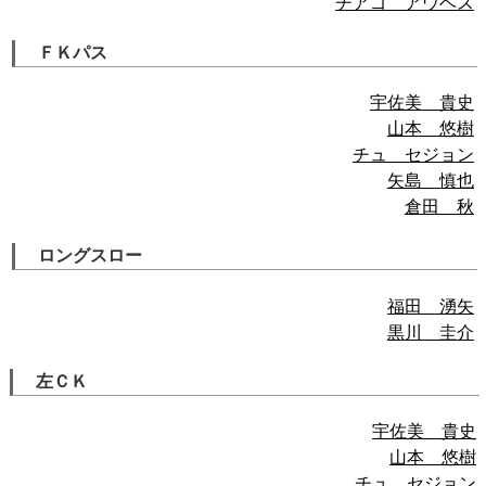
チアゴ アウベス
ＦＫパス
宇佐美 貴史
山本 悠樹
チュ セジョン
矢島 慎也
倉田 秋
ロングスロー
福田 湧矢
黒川 圭介
左ＣＫ
宇佐美 貴史
山本 悠樹
チュ セジョン