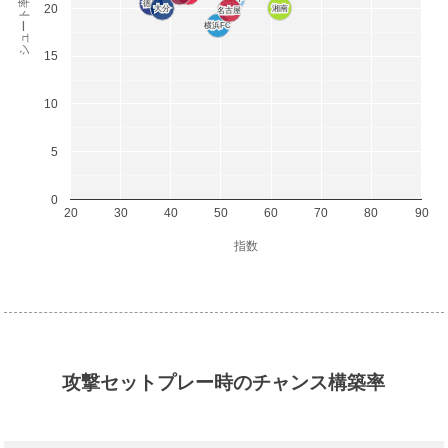
シュート率(%)
徳島
徳島
20
大分
大分
湘南
湘南
名古屋
名古屋
横浜FC
横浜FC
15
10
5
0
20
30
40
50
60
70
80
90
指数
攻撃セットプレー時のチャンス構築率