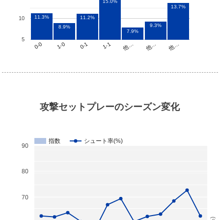
15.0%
13.7%
11.3%
11.2%
10
9.3%
8.9%
7.9%
5
他…
1-1
1-0
他…
他…
0-1
0-0
攻撃セットプレーのシーズン変化
指数
シュート率(%)
90
80
70