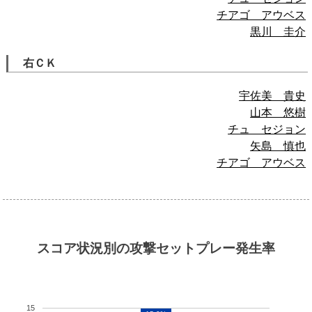
チアゴ アウベス
黒川 圭介
右ＣＫ
宇佐美 貴史
山本 悠樹
チュ セジョン
矢島 慎也
チアゴ アウベス
スコア状況別の攻撃セットプレー発生率
15