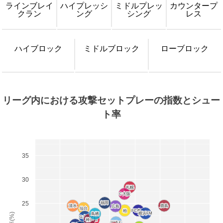
ラインブレイ
ハイプレッシ
ミドルプレッ
カウンタープ
クラン
ング
シング
レス
ハイブロック
ミドルブロック
ローブロック
リーグ内における攻撃セットプレーの指数とシュー
ト率
35
30
札幌
札幌
Ｃ大阪
Ｃ大阪
25
福岡
福岡
清水
清水
鹿島
鹿島
広島
広島
仙台
仙台
柏
柏
FC東京
FC東京
横浜FM
横浜FM
鳥栖
鳥栖
Ｇ大阪
Ｇ大阪
神戸
神戸
浦和
浦和
川崎Ｆ
川崎Ｆ