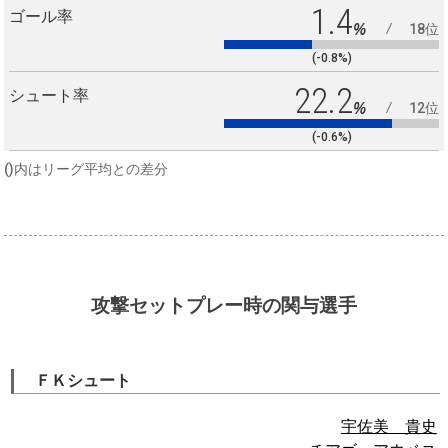
1.4
ゴール率
%
18位
(-0.8%)
22.2
シュート率
%
12位
(-0.6%)
()内はリーグ平均との差分
攻撃セットプレー時の関与選手
ＦＫシュート
宇佐美 貴史