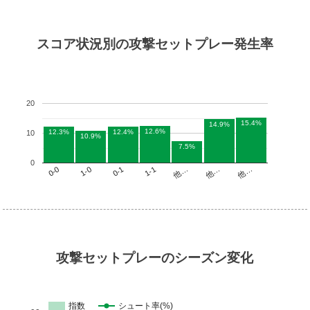
スコア状況別の攻撃セットプレー発生率
20
15.4%
14.9%
12.6%
12.3%
12.4%
10
10.9%
7.5%
0
他…
1-1
1-0
他…
他…
0-1
0-0
攻撃セットプレーのシーズン変化
指数
シュート率(%)