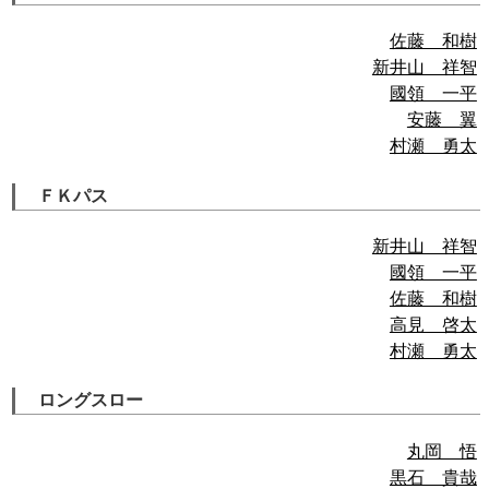
佐藤 和樹
新井山 祥智
國領 一平
安藤 翼
村瀬 勇太
ＦＫパス
新井山 祥智
國領 一平
佐藤 和樹
高見 啓太
村瀬 勇太
ロングスロー
丸岡 悟
黒石 貴哉