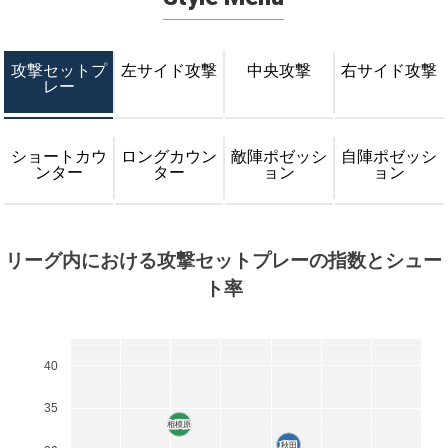
攻撃セットプ
左サイド攻撃
中央攻撃
右サイド攻撃
レー
ショートカウ
ロングカウン
敵陣ポゼッシ
自陣ポゼッシ
ンター
ター
ョン
ョン
リーグ内における攻撃セットプレーの指数とシュー
ト率
40
35
相模原
相模原
秋田
秋田