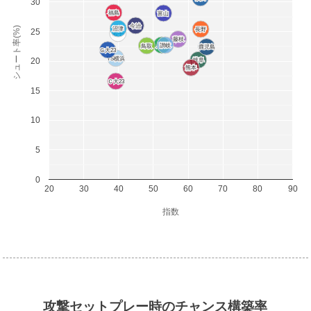
30
福島
福島
富山
富山
今治
今治
シュート率(%)
沼津
沼津
長野
長野
25
岩手
岩手
藤枝
藤枝
八戸
八戸
讃岐
讃岐
鳥取
鳥取
鹿児島
鹿児島
Ｇ大23
Ｇ大23
YS横浜
YS横浜
20
岐阜
岐阜
熊本
熊本
Ｃ大23
Ｃ大23
15
10
5
0
20
30
40
50
60
70
80
90
指数
攻撃セットプレー時のチャンス構築率