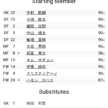
Starting Member
GK
23
中村 航輔
90
分
DF
13
小池 龍太
90
分
DF
2
鎌田 次郎
90
分
DF
5
中山 雄太
90
分
DF
22
輪湖 直樹
90
分
MF
7
大谷 秀和
90
分
MF
8
武富 孝介
58
分
MF
15
キム ボギョン
90
分
FW
14
伊東 純也
90
分
FW
9
クリスティアーノ
90
分
FW
20
ハモン ロペス
87
分
Substitutes
GK
1
桐畑 和繁