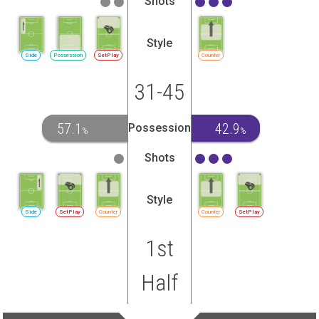
Shots
Style
Side
Possession
SetPlay
Counter
31-45
57.1
42.9
Possession
%
%
Shots
Style
Side
SetPlay
Counter
Counter
SetPlay
1st
Half