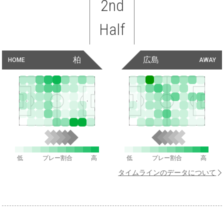
2nd
Half
柏
広島
HOME
AWAY
低
プレー割合
高
低
プレー割合
高
タイムラインのデータについて