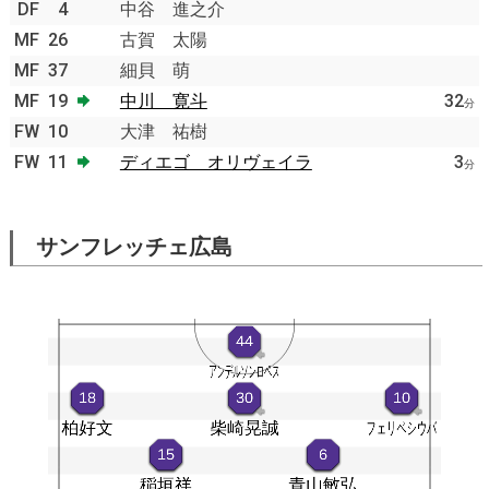
DF
4
中谷 進之介
MF
26
古賀 太陽
MF
37
細貝 萌
MF
19
中川 寛斗
32
分
FW
10
大津 祐樹
FW
11
ディエゴ オリヴェイラ
3
分
サンフレッチェ広島