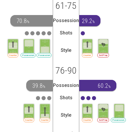
61-75
70.8
29.2
Possession
%
%
Shots
Style
Counter
Possession
Possession
Counter
SetPlay
76-90
39.8
60.2
Possession
%
%
Shots
Style
Counter
Counter
Counter
SetPlay
Possession