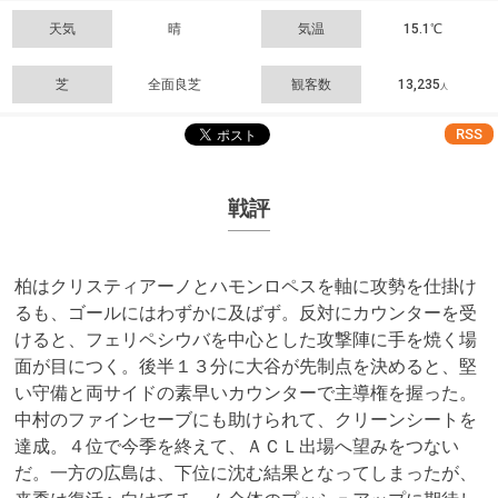
天気
晴
気温
15.1℃
芝
全面良芝
観客数
13,235
人
RSS
戦評
柏はクリスティアーノとハモンロペスを軸に攻勢を仕掛け
るも、ゴールにはわずかに及ばず。反対にカウンターを受
けると、フェリペシウバを中心とした攻撃陣に手を焼く場
面が目につく。後半１３分に大谷が先制点を決めると、堅
い守備と両サイドの素早いカウンターで主導権を握った。
中村のファインセーブにも助けられて、クリーンシートを
達成。４位で今季を終えて、ＡＣＬ出場へ望みをつない
だ。一方の広島は、下位に沈む結果となってしまったが、