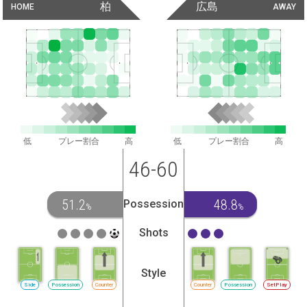
柏
広島
HOME
AWAY
低
プレー割合
高
低
プレー割合
高
46-60
51.2
48.8
Possession
%
%
Shots
Style
Side
Possession
Counter
Counter
Possession
SetPlay