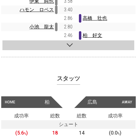
伊東 純也
3.58
ハモン ロペス
3.40
2.86
高橋 壮也
小池 龍太
2.80
2.46
柏 好文
スタッツ
柏
広島
HOME
AWAY
成功率
総数
総数
成功率
シュート
(5.6
)
18
14
(0.0
)
%
%