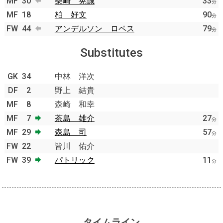
MF
30
柴崎 晃誠
33
分
MF
18
柏 好文
90
分
FW
44
アンデルソン ロペス
79
分
Substitutes
GK
34
中林 洋次
DF
2
野上 結貴
MF
8
森崎 和幸
MF
7
茶島 雄介
27
分
MF
29
森島 司
57
分
FW
22
皆川 佑介
FW
39
パトリック
11
分
タイムライン