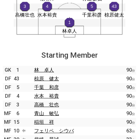
Starting Member
GK
1
林 卓人
90
分
DF
43
椋原 健太
90
分
DF
5
千葉 和彦
90
分
DF
4
水本 裕貴
90
分
DF
3
高橋 壮也
90
分
MF
6
青山 敏弘
90
分
MF
15
稲垣 祥
90
分
MF
10
フェリペ シウバ
63
分