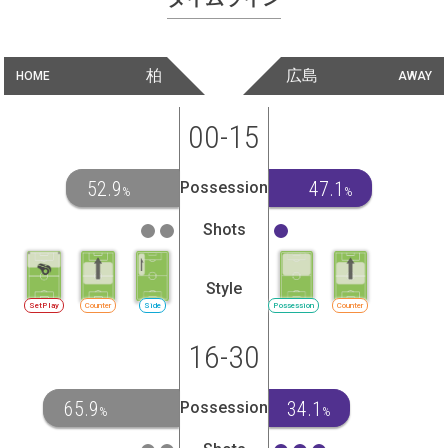
柏
広島
HOME
AWAY
00-15
52.9
47.1
Possession
%
%
Shots
Style
SetPlay
Counter
Side
Possession
Counter
16-30
65.9
34.1
Possession
%
%