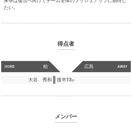
来季は復活へ向けてチーム全体のプッシュアップに期待し
たい。
得点者
柏
広島
HOME
AWAY
大谷 秀和
後半13
分
メンバー