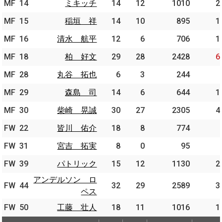
MF
MF
14
14
ミキッチ
ミキッチ
14
12
1010
2
MF
MF
15
15
稲垣 祥
稲垣 祥
14
10
895
1
MF
MF
16
16
清水 航平
清水 航平
12
6
706
1
MF
MF
18
18
柏 好文
柏 好文
29
28
2428
6
MF
MF
28
28
丸谷 拓也
丸谷 拓也
6
3
244
MF
MF
29
29
森島 司
森島 司
14
6
644
1
MF
MF
30
30
柴崎 晃誠
柴崎 晃誠
30
27
2305
4
FW
FW
22
22
皆川 佑介
皆川 佑介
18
8
774
FW
FW
31
31
宮吉 拓実
宮吉 拓実
8
0
95
FW
FW
39
39
パトリック
パトリック
15
12
1130
2
アンデルソン ロ
アンデルソン ロ
FW
FW
44
44
32
29
2589
3
ペス
ペス
FW
FW
50
50
工藤 壮人
工藤 壮人
18
11
1016
1