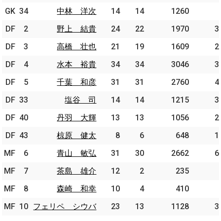
GK
GK
34
34
中林 洋次
中林 洋次
14
14
1260
DF
DF
2
2
野上 結貴
野上 結貴
24
22
1970
3
DF
DF
3
3
高橋 壮也
高橋 壮也
21
19
1609
2
DF
DF
4
4
水本 裕貴
水本 裕貴
34
34
3046
3
DF
DF
5
5
千葉 和彦
千葉 和彦
31
31
2760
4
DF
DF
33
33
塩谷 司
塩谷 司
14
14
1215
3
DF
DF
40
40
丹羽 大輝
丹羽 大輝
13
13
1056
2
DF
DF
43
43
椋原 健太
椋原 健太
8
6
648
1
MF
MF
6
6
青山 敏弘
青山 敏弘
31
30
2662
6
MF
MF
7
7
茶島 雄介
茶島 雄介
12
2
235
MF
MF
8
8
森崎 和幸
森崎 和幸
10
4
410
MF
MF
10
10
フェリペ シウバ
フェリペ シウバ
23
13
1128
3