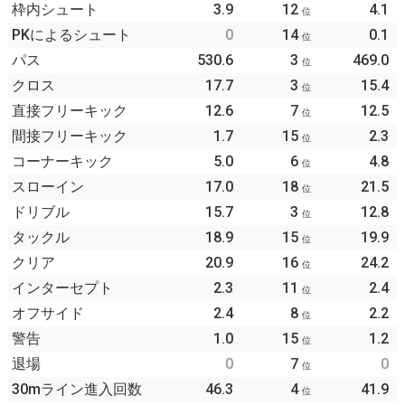
枠内シュート
3.9
12
4.1
位
PKによるシュート
0
14
0.1
位
パス
530.6
3
469.0
位
クロス
17.7
3
15.4
位
直接フリーキック
12.6
7
12.5
位
間接フリーキック
1.7
15
2.3
位
コーナーキック
5.0
6
4.8
位
スローイン
17.0
18
21.5
位
ドリブル
15.7
3
12.8
位
タックル
18.9
15
19.9
位
クリア
20.9
16
24.2
位
インターセプト
2.3
11
2.4
位
オフサイド
2.4
8
2.2
位
警告
1.0
15
1.2
位
退場
0
7
0
位
30mライン進入回数
46.3
4
41.9
位