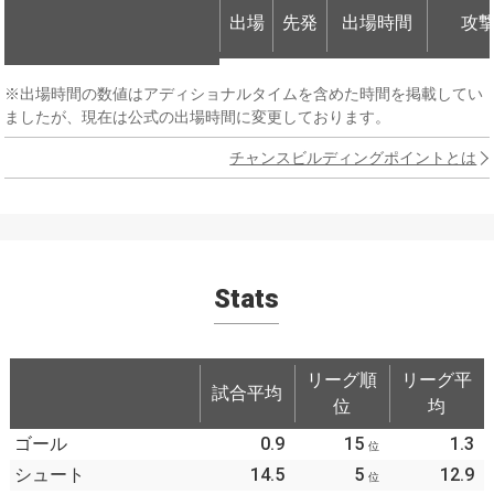
出場
先発
出場時間
攻
出場
先発
出場時間
攻
※出場時間の数値はアディショナルタイムを含めた時間を掲載してい
ましたが、現在は公式の出場時間に変更しております。
チャンスビルディングポイントとは
Stats
リーグ順
リーグ平
試合平均
位
均
ゴール
0.9
15
1.3
位
シュート
14.5
5
12.9
位