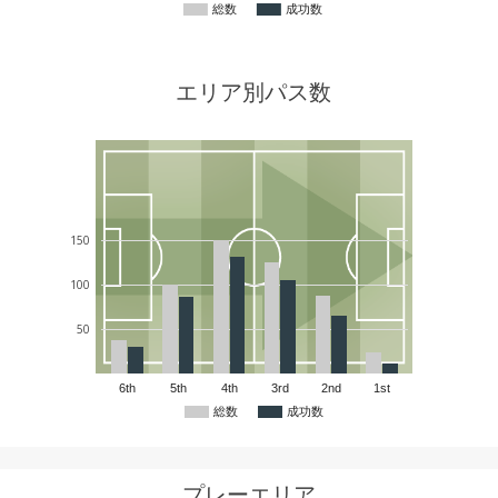
総数
成功数
エリア別パス数
150
100
50
6th
5th
4th
3rd
2nd
1st
総数
成功数
プレーエリア