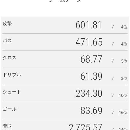
601.81
攻撃
4位
471.65
パス
4位
68.77
クロス
5位
61.39
ドリブル
2位
234.30
シュート
10位
83.69
ゴール
16位
2,725.57
奪取
14位