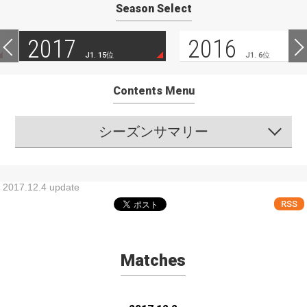
Season Select
2017
2016
J1. 15位
J1. 6位
Contents Menu
シーズンサマリー
2017.12.4 update
RSS
Matches