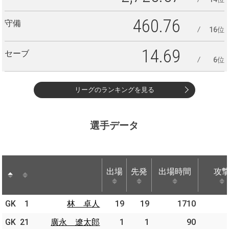
460.76
守備
16位
14.69
セーブ
6位
リーグのランキングを見る
選手データ
出場
先発
出場時間
攻
出場
先発
出場時間
攻
GK
GK
1
1
林 卓人
林 卓人
19
19
1710
GK
GK
21
21
廣永 遼太郎
廣永 遼太郎
1
1
90