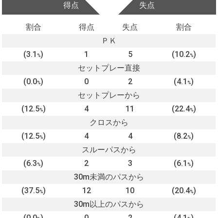
得点
失点
割合
得点
失点
割合
ＰＫ
(3.1
)
1
5
(10.2
)
%
%
セットプレー直接
(0.0
)
0
2
(4.1
)
%
%
セットプレーから
(12.5
)
4
11
(22.4
)
%
%
クロスから
(12.5
)
4
4
(8.2
)
%
%
スルーパスから
(6.3
)
2
3
(6.1
)
%
%
30m未満のパスから
(37.5
)
12
10
(20.4
)
%
%
30m以上のパスから
(0.0
)
0
2
(4.1
)