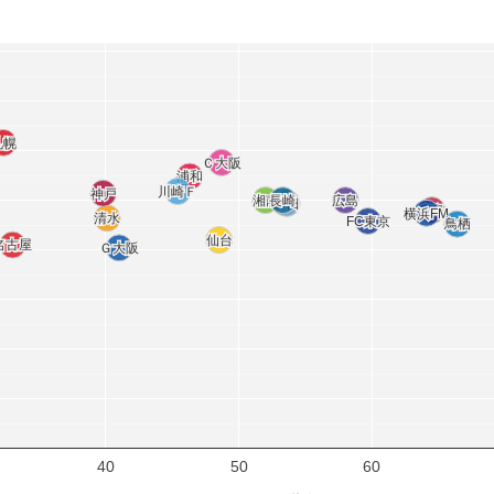
札幌
札幌
Ｃ大阪
Ｃ大阪
浦和
浦和
川崎Ｆ
川崎Ｆ
神戸
神戸
湘南
湘南
長崎
長崎
広島
広島
柏
柏
磐田
磐田
鹿島
鹿島
横浜FM
横浜FM
清水
清水
FC東京
FC東京
鳥栖
鳥栖
仙台
仙台
名古屋
名古屋
Ｇ大阪
Ｇ大阪
40
50
60