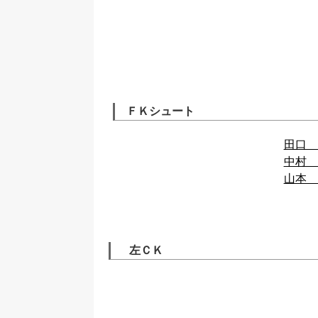
ＦＫシュート
田口 
中村 
山本 
左ＣＫ