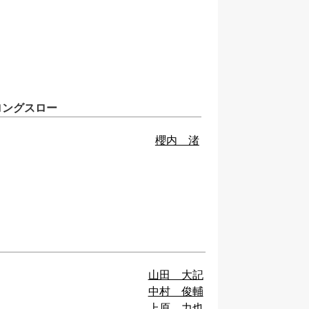
ロングスロー
櫻内 渚
山田 大記
中村 俊輔
上原 力也