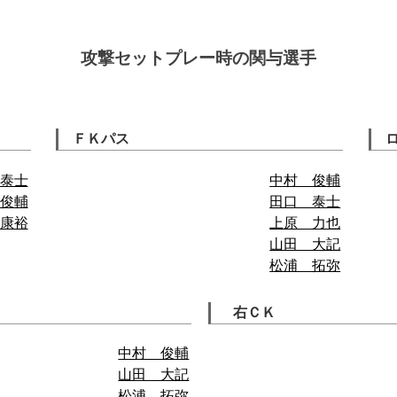
攻撃セットプレー時の関与選手
ＦＫパス
泰士
中村 俊輔
俊輔
田口 泰士
康裕
上原 力也
山田 大記
松浦 拓弥
右ＣＫ
中村 俊輔
山田 大記
松浦 拓弥