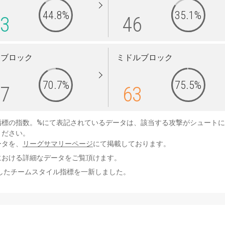
44.8%
35.1%
3
46
イブロック
ミドルブロック
70.7%
75.5%
7
63
指標の指数。%にて表記されているデータは、該当する攻撃がシュート
ください。
ータを、
リーグサマリーページ
にて掲載しております。
における詳細なデータをご覧頂けます。
用したチームスタイル指標を一新しました。