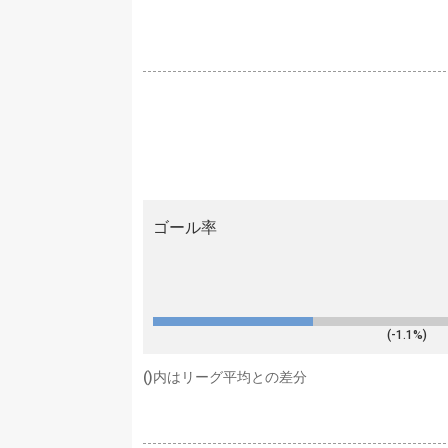
ゴール率
(-1.1%)
()内はリーグ平均との差分