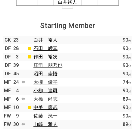
Starting Member
GK
23
白井 裕人
90
分
DF
28
石田 崚真
90
分
DF
3
作田 裕次
90
分
DF
39
庄司 朋乃也
90
分
DF
45
沼田 圭悟
90
分
MF
24
大槻 優平
74
分
MF
4
小柳 達司
90
分
MF
6
大橋 尚志
89
分
MF
10
中美 慶哉
90
分
FW
9
佐藤 洸一
90
分
FW
30
山崎 雅人
89
分