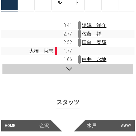
ル
ト
3.41
湯澤 洋介
2.77
佐藤 祥
2.52
田向 泰輝
大橋 尚志
1.77
1.66
白井 永地
スタッツ
金沢
水戸
HOME
AWAY