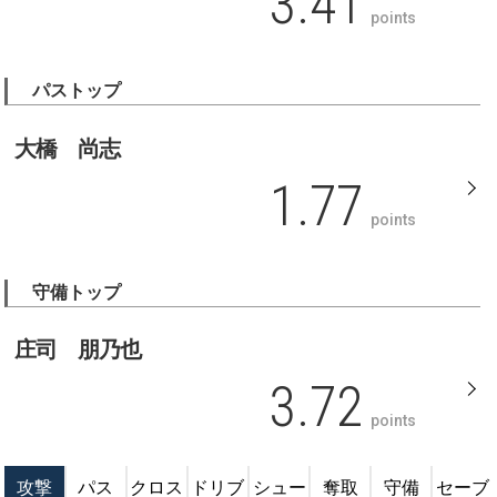
3.41
points
パストップ
大橋 尚志
1.77
points
守備トップ
庄司 朋乃也
3.72
points
攻撃
パス
クロス
ドリブ
シュー
奪取
守備
セーブ