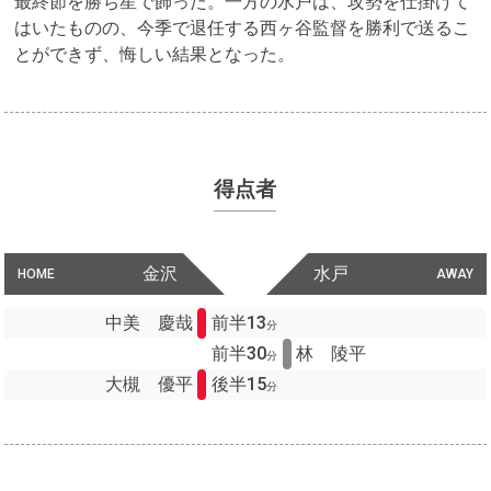
最終節を勝ち星で飾った。一方の水戸は、攻勢を仕掛けて
はいたものの、今季で退任する西ヶ谷監督を勝利で送るこ
とができず、悔しい結果となった。
得点者
金沢
水戸
HOME
AWAY
中美 慶哉
前半13
分
前半30
林 陵平
分
大槻 優平
後半15
分