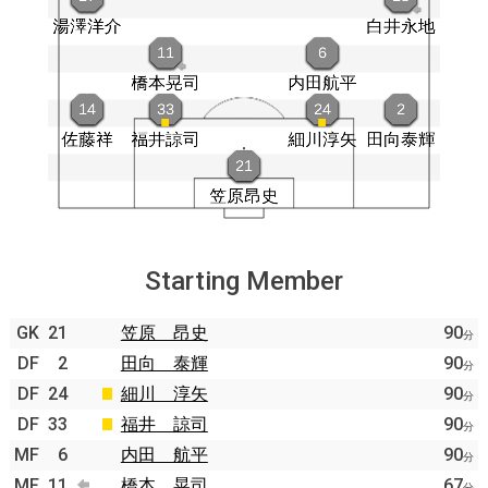
Starting Member
GK
21
笠原 昂史
90
分
DF
2
田向 泰輝
90
分
DF
24
細川 淳矢
90
分
DF
33
福井 諒司
90
分
MF
6
内田 航平
90
分
MF
11
橋本 晃司
67
分