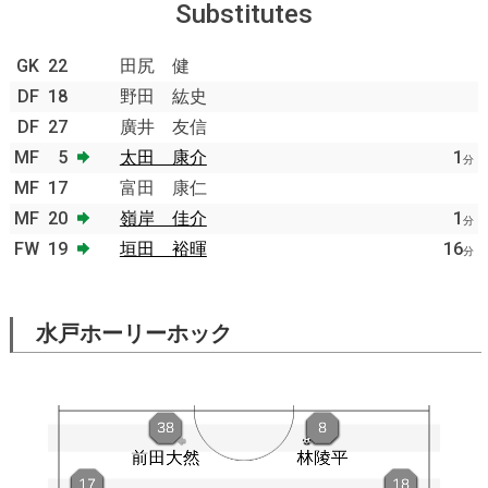
Substitutes
GK
22
田尻 健
DF
18
野田 紘史
DF
27
廣井 友信
MF
5
太田 康介
1
分
MF
17
富田 康仁
MF
20
嶺岸 佳介
1
分
FW
19
垣田 裕暉
16
分
水戸ホーリーホック