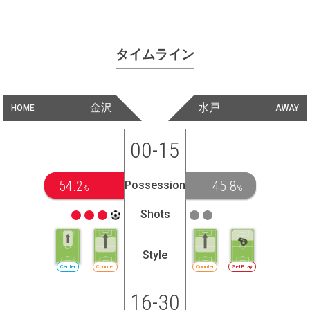
タイムライン
金沢
水戸
HOME
AWAY
00-15
54.2
45.8
Possession
%
%
Shots
Style
Center
Counter
Counter
SetPlay
16-30