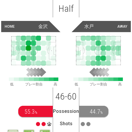
Half
金沢
水戸
HOME
AWAY
低
プレー割合
高
低
プレー割合
高
46-60
55.3
44.7
Possession
%
%
Shots