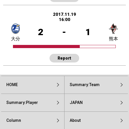
2017.11.19
16:00
2
-
1
大分
熊本
Report
HOME
Summary:Team
Summary:Player
JAPAN
Column
About