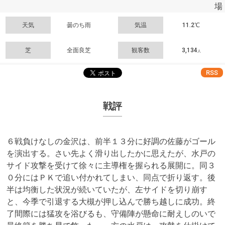
場
天気
曇のち雨
気温
11.2℃
芝
全面良芝
観客数
3,134
人
RSS
戦評
６戦負けなしの金沢は、前半１３分に好調の佐藤がゴール
を演出する。さい先よく滑り出したかに思えたが、水戸の
サイド攻撃を受けて徐々に主導権を握られる展開に。同３
０分にはＰＫで追い付かれてしまい、同点で折り返す。後
半は均衡した状況が続いていたが、左サイドを切り崩す
と、今季で引退する大槻が押し込んで勝ち越しに成功。終
了間際には猛攻を浴びるも、守備陣が懸命に耐えしのいで