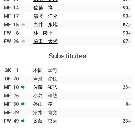
MF
14
佐藤 祥
90
分
MF
17
湯澤 洋介
90
分
MF
18
白井 永地
82
分
FW
8
林 陵平
90
分
FW
38
前田 大然
67
分
Substitutes
GK
1
本間 幸司
DF
20
今瀬 淳也
MF
10
佐藤 和弘
23
分
MF
26
小島 幹敏
MF
30
外山 凌
8
分
MF
39
清水 貴文
FW
49
齋藤 恵太
23
分