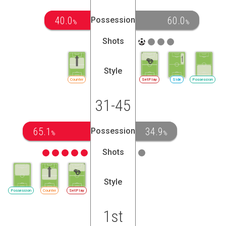
40.0
60.0
Possession
%
%
Shots
Style
Counter
SetPlay
Side
Possession
31-45
65.1
34.9
Possession
%
%
Shots
Style
Possession
Counter
SetPlay
1st