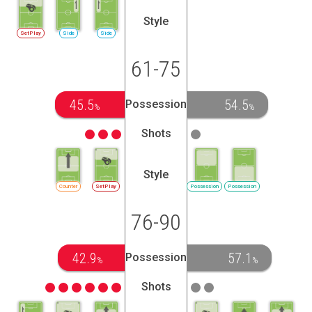
Style
SetPlay
Side
Side
61-75
45.5
54.5
Possession
%
%
Shots
Style
Counter
SetPlay
Possession
Possession
76-90
42.9
57.1
Possession
%
%
Shots