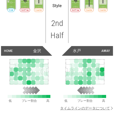
Style
Side
SetPlay
Counter
SetPlay
Counter
Counter
2nd
Half
金沢
水戸
HOME
AWAY
低
プレー割合
高
低
プレー割合
高
タイムラインのデータについて