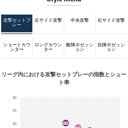
攻撃セットプ
左サイド攻撃
中央攻撃
右サイド攻撃
レー
ショートカウ
ロングカウン
敵陣ポゼッシ
自陣ポゼッシ
ンター
ター
ョン
ョン
リーグ内における攻撃セットプレーの指数とシュー
ト率
40
35
30
京都
京都
Ｃ大阪
Ｃ大阪