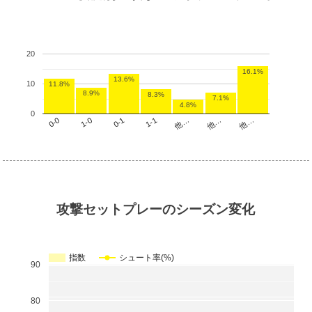
20
16.1%
13.6%
10
11.8%
8.9%
8.3%
7.1%
4.8%
0
他…
1-1
1-0
他…
他…
0-1
0-0
攻撃セットプレーのシーズン変化
指数
シュート率(%)
90
80