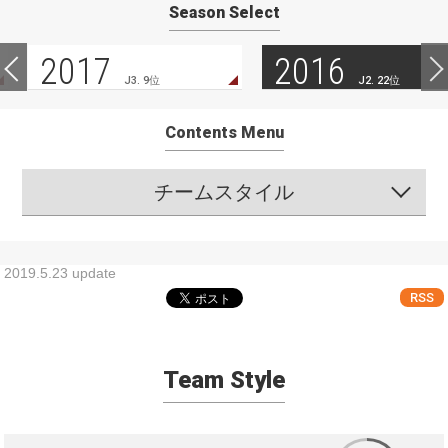
Season Select
2017
2016
J3. 9位
J2. 22位
Contents Menu
チームスタイル
2019.5.23 update
RSS
Team Style