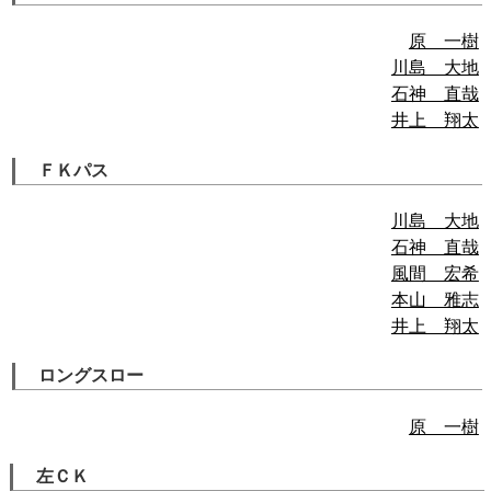
原 一樹
川島 大地
石神 直哉
井上 翔太
ＦＫパス
川島 大地
石神 直哉
風間 宏希
本山 雅志
井上 翔太
ロングスロー
原 一樹
左ＣＫ