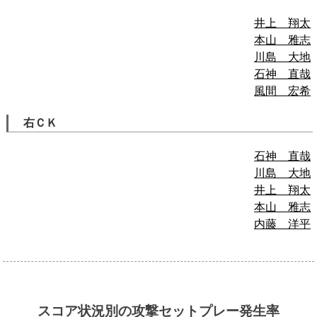
井上 翔太
本山 雅志
川島 大地
石神 直哉
風間 宏希
右ＣＫ
石神 直哉
川島 大地
井上 翔太
本山 雅志
内藤 洋平
スコア状況別の攻撃セットプレー発生率