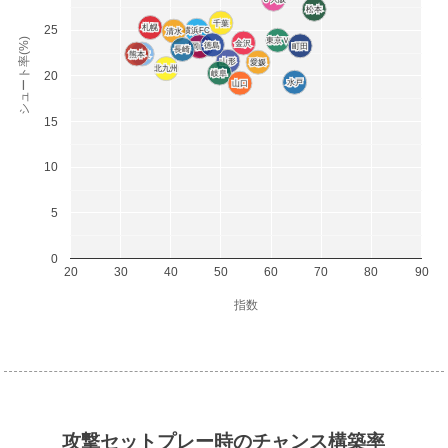
松本
松本
千葉
千葉
札幌
札幌
25
横浜FC
横浜FC
清水
清水
シュート率(%)
東京Ｖ
東京Ｖ
金沢
金沢
徳島
徳島
群馬
群馬
町田
町田
岡山
岡山
長崎
長崎
熊本
熊本
讃岐
讃岐
山形
山形
愛媛
愛媛
北九州
北九州
岐阜
岐阜
20
水戸
水戸
山口
山口
15
10
5
0
20
30
40
50
60
70
80
90
指数
攻撃セットプレー時のチャンス構築率