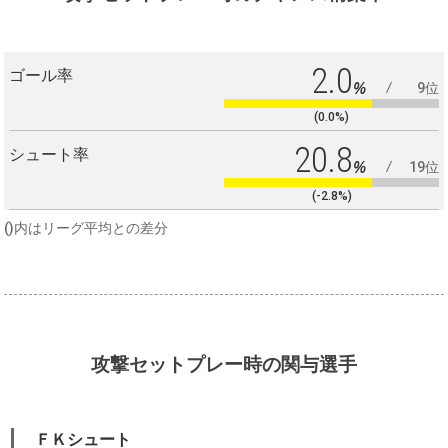
2.0
ゴール率
%
9位
(0.0%)
20.8
シュート率
%
19位
(-2.8%)
()内はリーグ平均との差分
攻撃セットプレー時の関与選手
ＦＫシュート