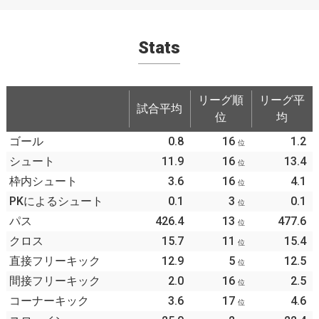
Stats
リーグ順
リーグ平
試合平均
位
均
ゴール
0.8
16
1.2
位
シュート
11.9
16
13.4
位
枠内シュート
3.6
16
4.1
位
PKによるシュート
0.1
3
0.1
位
パス
426.4
13
477.6
位
クロス
15.7
11
15.4
位
直接フリーキック
12.9
5
12.5
位
間接フリーキック
2.0
16
2.5
位
コーナーキック
3.6
17
4.6
位