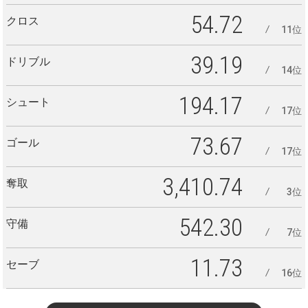
54.72
クロス
11位
39.19
ドリブル
14位
194.17
シュート
17位
73.67
ゴール
17位
3,410.74
奪取
3位
542.30
守備
7位
11.73
セーブ
16位