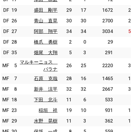
DF
DF
19
19
盛田 剛平
盛田 剛平
29
17
1672
2
DF
DF
26
26
青山 直晃
青山 直晃
30
30
2700
2
DF
DF
27
27
阿部 翔平
阿部 翔平
34
34
3034
5
DF
DF
28
28
橋爪 勇樹
橋爪 勇樹
2
0
29
DF
DF
35
35
畑尾 大翔
畑尾 大翔
5
3
291
マルキーニョス
マルキーニョス
MF
MF
5
5
26
25
2220
3
パラナ
パラナ
MF
MF
7
7
石原 克哉
石原 克哉
28
16
1465
1
MF
MF
8
8
新井 涼平
新井 涼平
32
32
2667
3
MF
MF
18
18
下田 北斗
下田 北斗
11
6
533
MF
MF
23
23
稲垣 祥
稲垣 祥
19
10
931
1
MF
MF
29
29
水野 晃樹
水野 晃樹
11
3
362
1
MF
MF
30
30
保坂 一成
保坂 一成
8
5
559