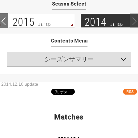
Season Select
2015
2014
J1. 13位
J1. 13位
Contents Menu
シーズンサマリー
2014.12.10 update
RSS
Matches