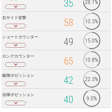
35
28.1%
右サイド攻撃
58
10.5%
ショートカウンター
49
15.0%
ロングカウンター
65
10.8%
敵陣ポゼッション
42
22.5%
自陣ポゼッション
40
9.0%