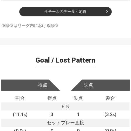
全チームのデータ・定義
※順位はリーグ内における順位
Goal / Lost Pattern
得点
失点
割合
得点
失点
割合
ＰＫ
(11.1
)
3
1
(3.2
)
%
%
セットプレー直接
(0.0
)
0
0
(0.0
)