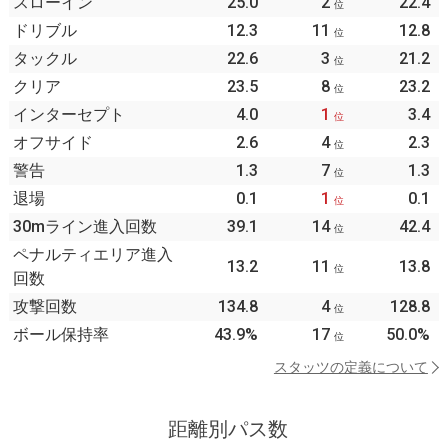
スローイン
25.0
2
22.4
位
ドリブル
12.3
11
12.8
位
タックル
22.6
3
21.2
位
クリア
23.5
8
23.2
位
インターセプト
4.0
1
3.4
位
オフサイド
2.6
4
2.3
位
警告
1.3
7
1.3
位
退場
0.1
1
0.1
位
30mライン進入回数
39.1
14
42.4
位
ペナルティエリア進入
13.2
11
13.8
位
回数
攻撃回数
134.8
4
128.8
位
ボール保持率
43.9%
17
50.0%
位
スタッツの定義について
距離別パス数