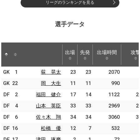
リーグのランキングを見る
選手データ
出場
先発
出場時間
攻
出場
先発
出場時間
攻
GK
GK
1
1
荻 晃太
荻 晃太
23
23
2070
GK
GK
22
22
岡 大生
岡 大生
11
11
990
DF
DF
2
2
福田 健介
福田 健介
17
14
1122
2
DF
DF
4
4
山本 英臣
山本 英臣
33
33
2969
2
DF
DF
6
6
佐々木 翔
佐々木 翔
34
34
3060
3
DF
DF
16
16
松橋 優
松橋 優
12
7
532
DF
DF
17
17
津田 琢磨
津田 琢磨
2
1
72