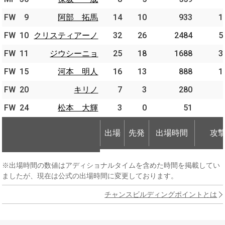
FW
FW
9
9
阿部 拓馬
阿部 拓馬
14
10
933
1
FW
FW
10
10
クリスティアーノ
クリスティアーノ
32
26
2484
5
FW
FW
11
11
ジウシーニョ
ジウシーニョ
25
18
1688
3
FW
FW
15
15
河本 明人
河本 明人
16
13
888
1
FW
FW
20
20
キリノ
キリノ
7
3
280
FW
FW
24
24
松本 大輝
松本 大輝
3
0
51
出場
先発
出場時間
攻
出場
先発
出場時間
攻
※出場時間の数値はアディショナルタイムを含めた時間を掲載してい
ましたが、現在は公式の出場時間に変更しております。
チャンスビルディングポイントとは