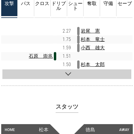
攻撃
パス
クロス
ドリブ
シュー
奪取
守備
セーブ
ル
ト
2.27
岩尾 憲
1.75
杉本 竜士
1.59
小西 雄大
石原 崇兆
1.51
1.50
杉本 太郎
スタッツ
松本
徳島
HOME
AWAY