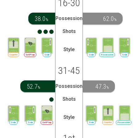
16-30
38.0
62.0
Possession
%
%
Shots
Style
Counter
SetPlay
Side
Side
Possession
Side
31-45
52.7
47.3
Possession
%
%
Shots
Style
Side
Side
SetPlay
Side
Counter
Possession