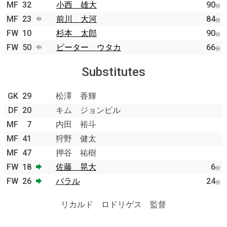
MF
32
小西 雄大
90
分
MF
23
前川 大河
84
分
FW
10
杉本 太郎
90
分
FW
50
ピーター ウタカ
66
分
Substitutes
GK
29
松澤 香輝
DF
20
キム ジョンピル
MF
7
内田 裕斗
MF
41
狩野 健太
MF
47
押谷 祐樹
FW
18
佐藤 晃大
6
分
FW
26
バラル
24
分
リカルド ロドリゲス 監督