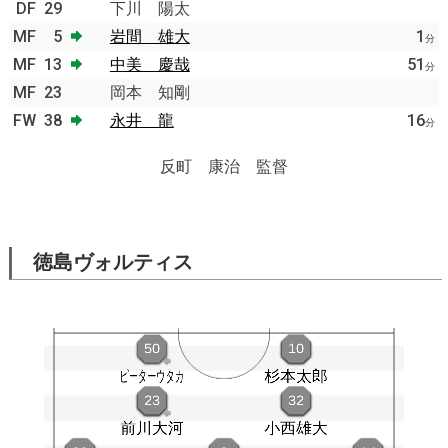
DF
29
下川 陽太
MF
5
岩間 雄大
1
分
MF
13
中美 慶哉
51
分
MF
23
岡本 知剛
FW
38
永井 龍
16
分
反町 康治 監督
徳島ヴォルティス