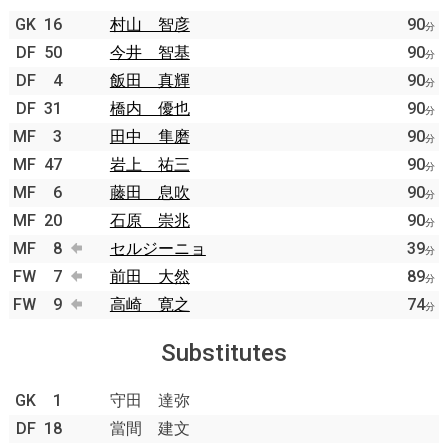
GK
16
村山 智彦
90
分
DF
50
今井 智基
90
分
DF
4
飯田 真輝
90
分
DF
31
橋内 優也
90
分
MF
3
田中 隼磨
90
分
MF
47
岩上 祐三
90
分
MF
6
藤田 息吹
90
分
MF
20
石原 崇兆
90
分
MF
8
セルジーニョ
39
分
FW
7
前田 大然
89
分
FW
9
高崎 寛之
74
分
Substitutes
GK
1
守田 達弥
DF
18
當間 建文