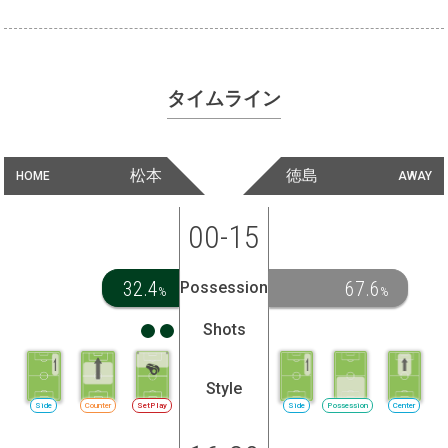
タイムライン
松本
徳島
HOME
AWAY
00-15
32.4
67.6
Possession
%
%
Shots
Style
Side
Counter
SetPlay
Side
Possession
Center