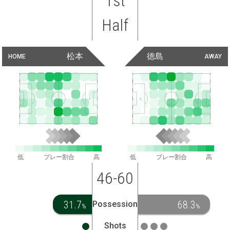
1st
Half
松本
徳島
HOME
AWAY
低
プレー割合
高
低
プレー割合
高
46-60
31.7
68.3
Possession
%
%
Shots