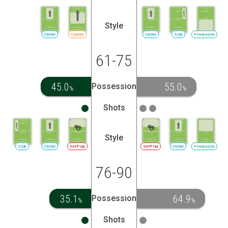
Style
Center
Counter
Center
Side
Possession
61-75
45.0
55.0
Possession
%
%
Shots
Style
Side
Center
SetPlay
SetPlay
Center
Possession
76-90
35.1
64.9
Possession
%
%
Shots