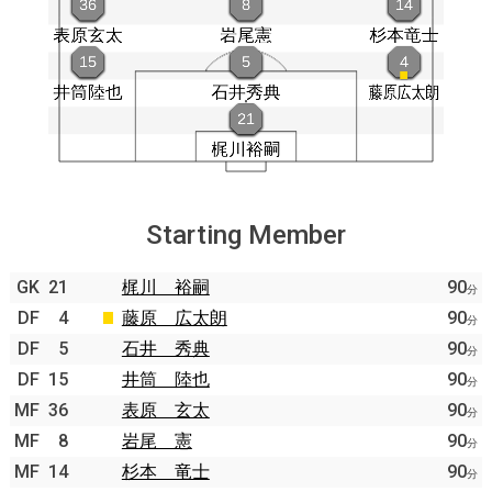
Starting Member
GK
21
梶川 裕嗣
90
分
DF
4
藤原 広太朗
90
分
DF
5
石井 秀典
90
分
DF
15
井筒 陸也
90
分
MF
36
表原 玄太
90
分
MF
8
岩尾 憲
90
分
MF
14
杉本 竜士
90
分