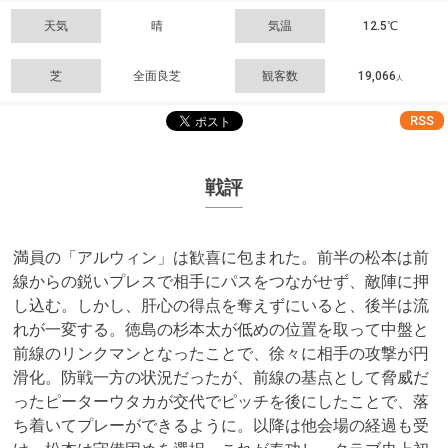
天気
晴
気温
12.5℃
芝
全面良芝
観客数
19,066
人
RSS
戦評
満員の「アルウィン」は歓喜に包まれた。前半の松本は前
線からの鋭いプレスで相手にパスをつながせず、敵陣に押
し込む。しかし、肝心の得点を奪えずにいると、後半は流
れが一変する。徳島の杉本太が低めの位置を取って中盤と
前線のリンクマンとなったことで、徐々に相手の攻撃が円
滑化。防戦一方の状況だったが、前線の基点として脅威だ
ったピーターウタカが交代でピッチを後にしたことで、落
ち着いてプレーができるように。以降は他会場の経過も受