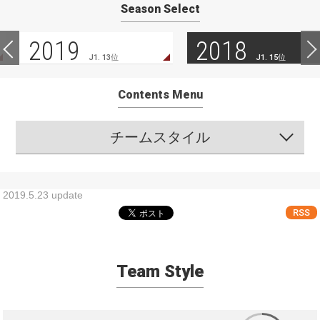
Season Select
2019
2018
J1. 13位
J1. 15位
Contents Menu
チームスタイル
2019.5.23 update
RSS
Team Style