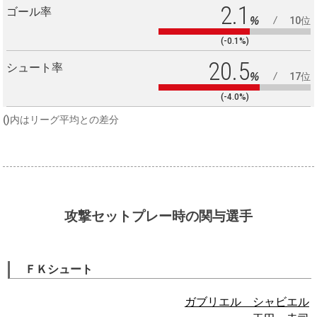
2.1
ゴール率
%
10位
(-0.1%)
20.5
シュート率
%
17位
(-4.0%)
()内はリーグ平均との差分
攻撃セットプレー時の関与選手
ＦＫシュート
ガブリエル シャビエル