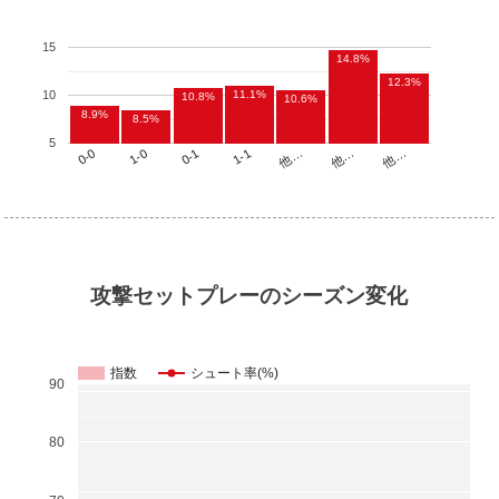
15
14.8%
12.3%
11.1%
10
10.8%
10.6%
8.9%
8.5%
5
他…
1-1
1-0
他…
他…
0-1
0-0
攻撃セットプレーのシーズン変化
指数
シュート率(%)
90
80