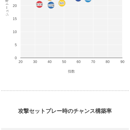
シュート率(%)
仙台
仙台
名古屋
名古屋
20
Ｇ大阪
Ｇ大阪
15
10
5
0
20
30
40
50
60
70
80
90
指数
攻撃セットプレー時のチャンス構築率