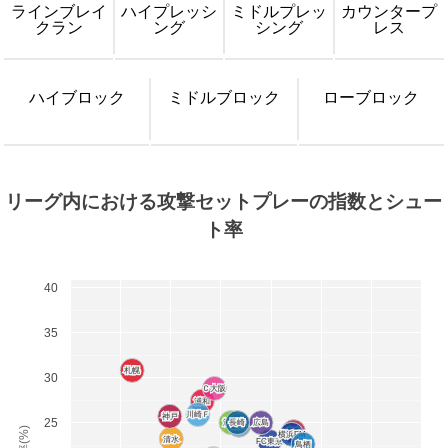
ラインブレイ
ハイプレッシ
ミドルプレッ
カウンタープ
クラン
ング
シング
レス
ハイブロック
ミドルブロック
ローブロック
リーグ内における攻撃セットプレーの指数とシュー
ト率
40
35
札幌
札幌
30
Ｃ大阪
Ｃ大阪
浦和
浦和
川崎Ｆ
川崎Ｆ
神戸
神戸
25
湘南
湘南
長崎
長崎
広島
広島
柏
柏
磐田
磐田
鹿島
鹿島
横浜FM
横浜FM
清水
清水
FC東京
FC東京
鳥栖
鳥栖