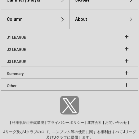
Summary:Player
JAPAN
Column
About
J1 LEAGUE
J2 LEAGUE
J3 LEAGUE
Summary
Other
|
利用規約
|
推奨環境
|
プライバシーポリシー
|
運営会社
|
お問い合わせ
|
Jリーグ及びJクラブのロゴ、エンブレム等の使用に関する権利はすべてJリーグ
及びJクラブに帰属します。