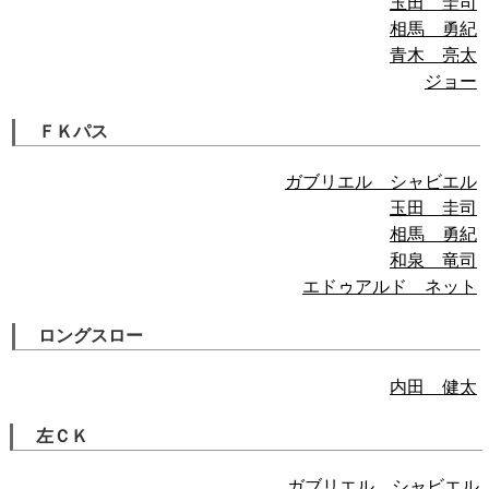
玉田 圭司
相馬 勇紀
青木 亮太
ジョー
ＦＫパス
ガブリエル シャビエル
玉田 圭司
相馬 勇紀
和泉 竜司
エドゥアルド ネット
ロングスロー
内田 健太
左ＣＫ
ガブリエル シャビエル