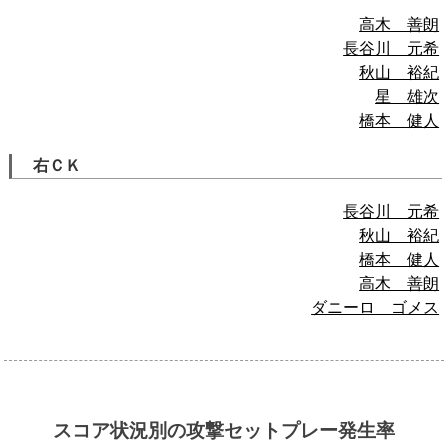
高木 善朗
長谷川 元希
秋山 裕紀
星 雄次
橋本 健人
右ＣＫ
長谷川 元希
秋山 裕紀
橋本 健人
高木 善朗
ダニーロ ゴメス
スコア状況別の攻撃セットプレー発生率