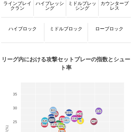
ラインブレイ
ハイプレッシ
ミドルプレッ
カウンタープ
クラン
ング
シング
レス
ハイブロック
ミドルブロック
ローブロック
リーグ内における攻撃セットプレーの指数とシュー
ト率
35
30
磐田
磐田
広島
広島
横浜FM
横浜FM
鹿島
鹿島
Ｃ大阪
Ｃ大阪
町田
町田
Ｇ大阪
Ｇ大阪
京都
京都
浦和
浦和
福岡
福岡
川崎Ｆ
川崎Ｆ
鳥栖
鳥栖
柏
柏
25
神戸
神戸
東京Ｖ
東京Ｖ
札幌
札幌
名古屋
名古屋
湘南
湘南
FC東京
FC東京
新潟
新潟