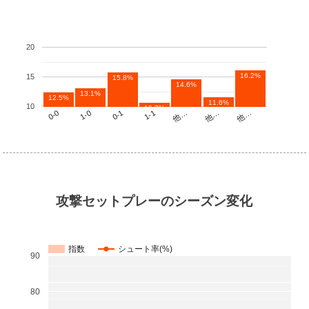
20
16.2%
15
15.8%
14.6%
13.1%
12.5%
11.6%
10
10.7%
他…
1-1
1-0
他…
他…
0-1
0-0
攻撃セットプレーのシーズン変化
指数
シュート率(%)
90
80