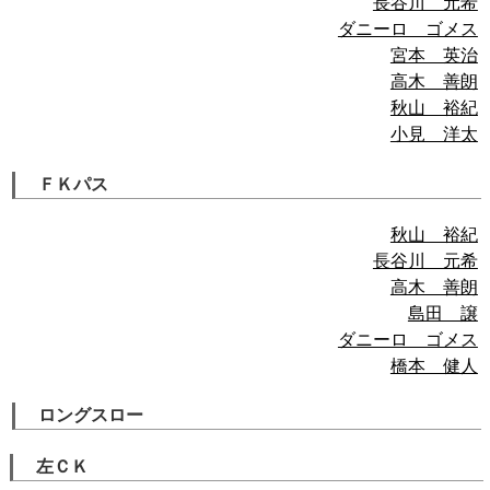
長谷川 元希
ダニーロ ゴメス
宮本 英治
高木 善朗
秋山 裕紀
小見 洋太
ＦＫパス
秋山 裕紀
長谷川 元希
高木 善朗
島田 譲
ダニーロ ゴメス
橋本 健人
ロングスロー
左ＣＫ