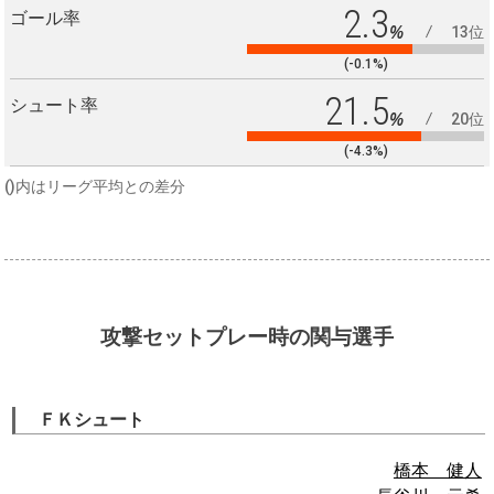
2.3
ゴール率
%
13位
(-0.1%)
21.5
シュート率
%
20位
(-4.3%)
()内はリーグ平均との差分
攻撃セットプレー時の関与選手
ＦＫシュート
橋本 健人