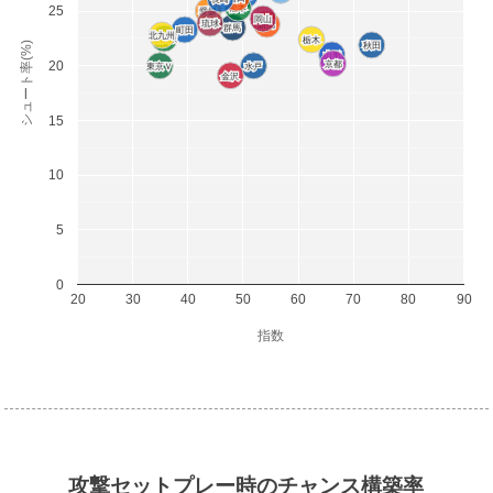
松本
松本
25
愛媛
愛媛
岡山
岡山
琉球
琉球
新潟
新潟
群馬
群馬
町田
町田
北九州
北九州
相模原
相模原
栃木
栃木
シュート率(%)
秋田
秋田
山形
山形
20
京都
京都
東京Ｖ
東京Ｖ
水戸
水戸
金沢
金沢
15
10
5
0
20
30
40
50
60
70
80
90
指数
攻撃セットプレー時のチャンス構築率