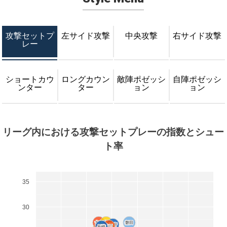
攻撃セットプ
左サイド攻撃
中央攻撃
右サイド攻撃
レー
ショートカウ
ロングカウン
敵陣ポゼッシ
自陣ポゼッシ
ンター
ター
ョン
ョン
リーグ内における攻撃セットプレーの指数とシュー
ト率
35
30
大宮
大宮
千葉
千葉
磐田
磐田
甲府
甲府
山口
山口
長崎
長崎