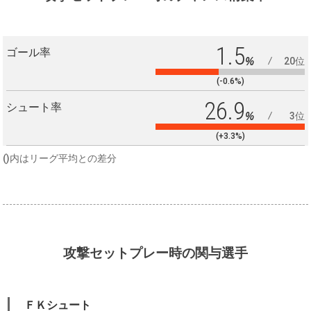
1.5
ゴール率
%
20位
(-0.6%)
26.9
シュート率
%
3位
(+3.3%)
()内はリーグ平均との差分
攻撃セットプレー時の関与選手
ＦＫシュート