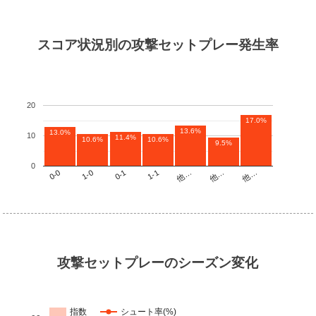
スコア状況別の攻撃セットプレー発生率
20
17.0%
13.6%
13.0%
10
11.4%
10.6%
10.6%
9.5%
0
他…
1-1
1-0
他…
他…
0-1
0-0
攻撃セットプレーのシーズン変化
指数
シュート率(%)