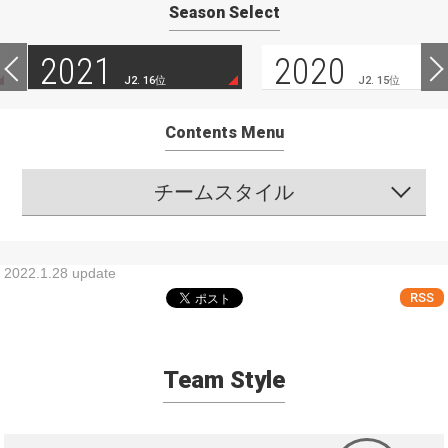
Season Select
2021
2020
J2. 16位
J2. 15位
Contents Menu
チームスタイル
2022.1.28 update
RSS
Team Style