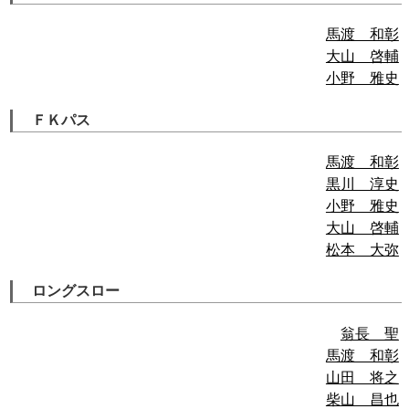
馬渡 和彰
大山 啓輔
小野 雅史
ＦＫパス
馬渡 和彰
黒川 淳史
小野 雅史
大山 啓輔
松本 大弥
ロングスロー
翁長 聖
馬渡 和彰
山田 将之
柴山 昌也