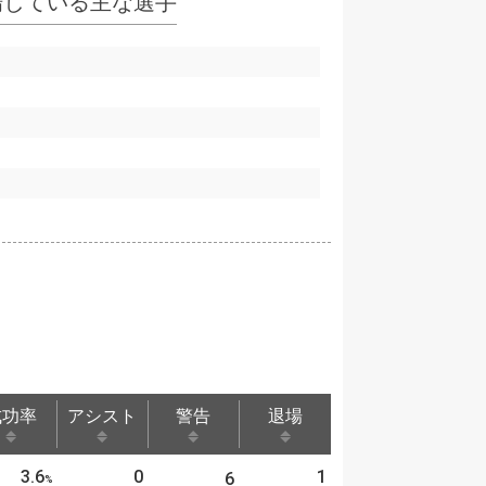
場している主な選手
成功率
アシスト
警告
退場
成功率
アシスト
警告
退場
3.6
0
1
6
%