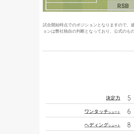
RSB
試合開始時点でのポジションとなりますので、
ョンは弊社独自の判断となっており、公式のも
5
決定力
6
ワンタッチ
シュート
8
ヘディング
シュート