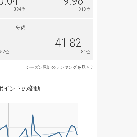
0.04
9.98
394位
313位
守備
6
41.82
157位
81位
シーズン累計のランキングを見る
ポイントの変動