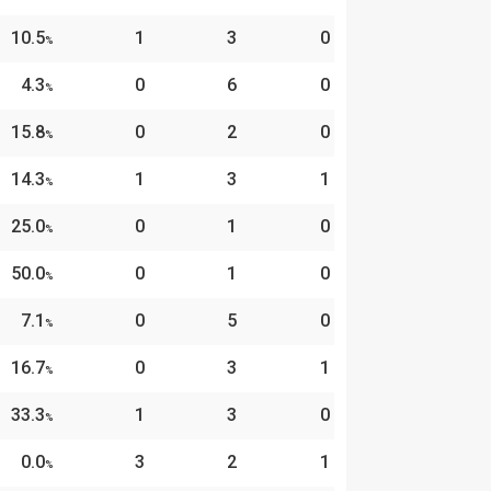
10.5
1
3
0
%
4.3
0
6
0
%
15.8
0
2
0
%
14.3
1
3
1
%
25.0
0
1
0
%
50.0
0
1
0
%
7.1
0
5
0
%
16.7
0
3
1
%
33.3
1
3
0
%
0.0
3
2
1
%