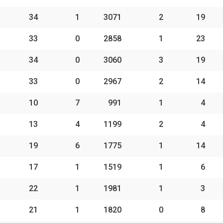
34
1
3071
2
19
33
0
2858
1
23
34
0
3060
3
19
33
0
2967
2
14
10
7
991
1
4
13
4
1199
2
4
19
6
1775
1
14
17
1
1519
1
6
22
1
1981
1
3
21
1
1820
0
8