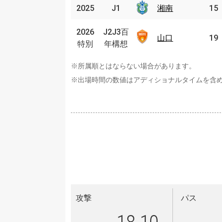
2025
2025
J1
J1
湘南
湘南
15
J2J3
2026
2026
J2J3百
百年
山口
山口
19
特別
特別
年構想
構想
※所属順とはならない場合があります。
※出場時間の数値はアディショナルタイムを含
攻撃
パス