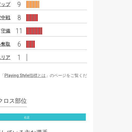
9
アップ
8
空中戦
11
守備
6
ル奪取
1
エリア
は「
Playing Style指標とは
」のページをご覧くだ
クロス部位
右足