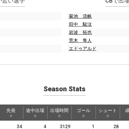
指標が近い選手
CBで出
菊池 流帆
田中 駿汰
岩波 拓也
荒木 隼人
エドゥアルド
Season Stats
先発
途中出場
出場時間
ゴール
シュート
先発
途中出場
出場時間
ゴール
シュート
34
4
3129
1
28