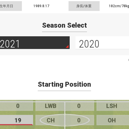
生年月日
1989.8.17
身長/体重
182cm/
78k
Season Select
2021
2020
Starting Position
0
LWB
0
LSH
19
CH
0
OH