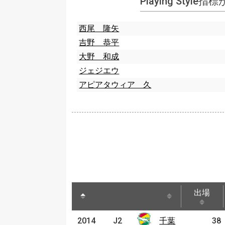
Playing Style
西尾 隆矢
吉野 恭平
大野 和成
ジェジエウ
アピアタウィア 久
出場
出場
2014
2014
J2
千葉
千葉
38
J2