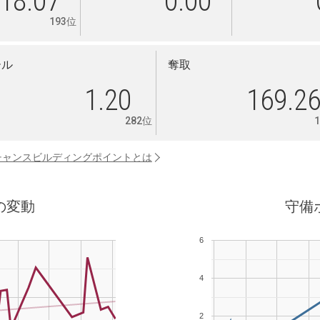
18.07
0.00
193位
ール
奪取
1.20
169.2
282位
チャンスビルディングポイントとは
の変動
守備
6
4
2