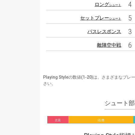
4
ロング
シュート
5
セットプレー
シュート
3
パスレスポンス
6
敵陣空中戦
Playing Styleの数値(1-20)は、さ
さい。
シュート部
左足
頭,他