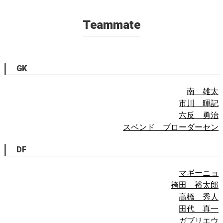
Teammate
GK
南 雄太
市川 暉記
六反 勇治
スベンド ブローダーセン
DF
マギーニョ
袴田 裕太郎
高橋 秀人
田代 真一
ガブリエウ