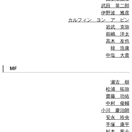
武田 英二郎
伊野波 雅彦
カルフィン ヨン ア ピン
岩武 克弥
前嶋 洋太
高木 友也
韓 浩康
中塩 大貴
MF
瀬古 樹
松浦 拓弥
齋藤 功佑
中村 俊輔
小川 慶治朗
安永 玲央
手塚 康平
杉本 竜士