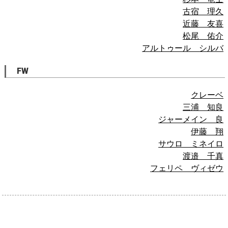
古宿 理久
近藤 友喜
松尾 佑介
アルトゥール シルバ
FW
クレーベ
三浦 知良
ジャーメイン 良
伊藤 翔
サウロ ミネイロ
渡邉 千真
フェリペ ヴィゼウ