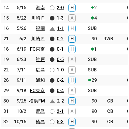
14
14
5/15
5/15
湘南
湘南
2-0
H
2
15
15
5/22
5/22
川崎Ｆ
川崎Ｆ
1-3
A
4
16
16
5/26
5/26
福岡
福岡
1-1
H
SUB
21
21
6/2
6/2
川崎Ｆ
川崎Ｆ
0-2
H
90
RWB
18
18
6/19
6/19
FC東京
FC東京
0-1
H
1
19
19
6/23
6/23
神戸
神戸
0-5
A
SUB
22
22
7/11
7/11
広島
広島
1-0
A
SUB
28
28
9/11
9/11
浦和
浦和
0-2
H
29
29
29
9/18
9/18
FC東京
FC東京
0-4
A
SUB
30
30
9/25
9/25
横浜FM
横浜FM
2-2
H
90
CB
31
31
10/2
10/2
鹿島
鹿島
2-1
A
90
CB
32
32
10/16
10/16
徳島
徳島
5-3
H
90
CB