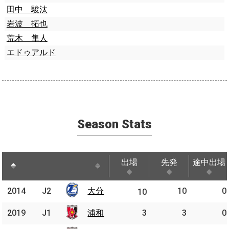
田中 駿汰
岩波 拓也
荒木 隼人
エドゥアルド
Season Stats
出場
先発
途中出場
出場
先発
途中出場
2014
2014
J2
J2
大分
10
0
大分
10
2019
2019
J1
J1
浦和
浦和
3
3
0