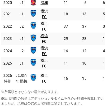
2020
2020
J1
J1
浦和
浦和
11
5
6
横浜
横浜
2021
2021
J1
J1
18
13
5
FC
FC
横浜
横浜
2022
2022
J2
J2
37
37
0
FC
FC
横浜
横浜
2023
2023
J1
J1
29
28
1
FC
FC
横浜
横浜
2024
2024
J2
J2
16
12
4
FC
FC
横浜
横浜
2025
2025
J1
J1
11
10
1
FC
FC
J2J3
2026
2026
J2J3百
横浜
横浜
百年
16
15
1
特別
特別
年構想
FC
FC
構想
※所属順とはならない場合があります。
※出場時間の数値はアディショナルタイムを含めた時間を掲載してい
ましたが、現在は公式の出場時間に変更しております。