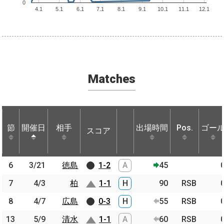
0
4.1
5.1
6.1
7.1
8.1
9.1
10.1
11.1
12.1
Matches
節
節
開催日
開催日
相手
相手
出場時間
Pos.
ゴー
スコア
節
開催日
相手
スコア
出場時間
Pos.
ゴー
6
6
3/21
3/21
徳島
徳島
1-2
A
45
7
7
4/3
4/3
柏
柏
1-1
H
90
RSB
8
8
4/7
4/7
広島
広島
0-3
H
55
RSB
13
13
5/9
5/9
清水
清水
1-1
A
60
RSB