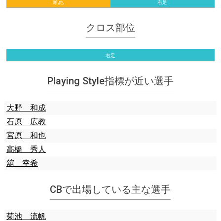
頭,他
右足
クロス部位
右足
Playing Style指標が近い選手
大野 和成
石原 広教
宮原 和也
高橋 秀人
舘 幸希
CBで出場している主な選手
菊池 流帆