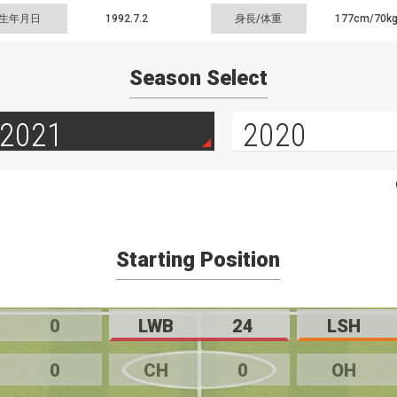
生年月日
1992.7.2
身長/体重
177cm/
70k
Season Select
2021
2020
Starting Position
0
LWB
24
LSH
0
CH
0
OH