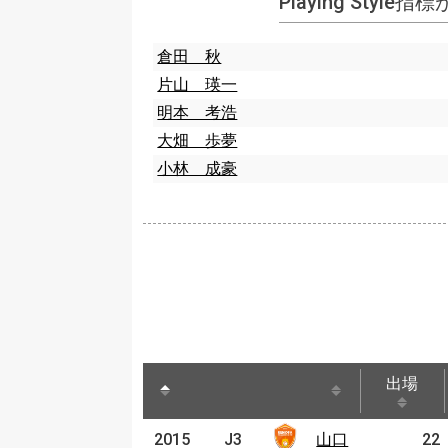
Playing Style
倉田 秋
片山 瑛一
明本 考浩
大畑 歩夢
小林 成豪
出場
出場
2015
2015
J3
山口
22
J3
山口