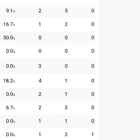
9.1
2
5
0
%
16.7
1
2
0
%
50.0
0
0
0
%
0.0
0
0
0
%
0.0
3
0
0
%
18.2
4
1
0
%
0.0
2
1
0
%
6.7
2
3
0
%
0.0
1
1
0
%
0.0
1
3
1
%