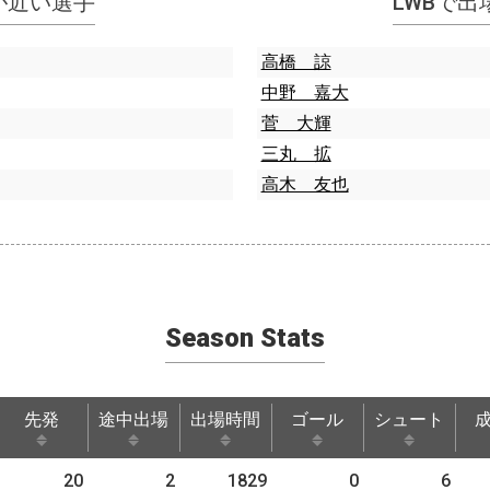
指標が近い選手
LWBで
高橋 諒
中野 嘉大
菅 大輝
三丸 拡
高木 友也
Season Stats
先発
途中出場
出場時間
ゴール
シュート
先発
途中出場
出場時間
ゴール
シュート
20
2
1829
0
6