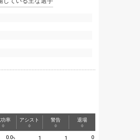
出場している主な選手
成功率
アシスト
警告
退場
成功率
アシスト
警告
退場
0.0
0
1
1
%