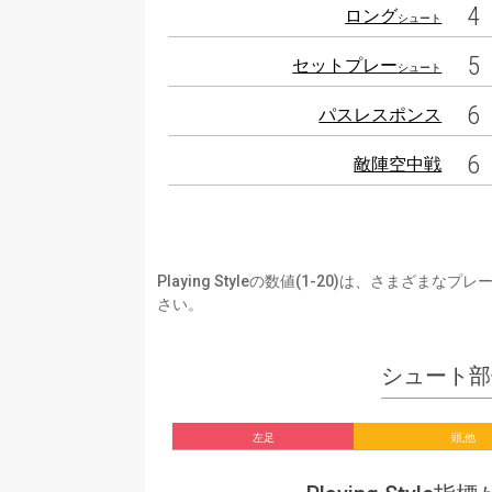
4
ロング
シュート
5
セットプレー
シュート
6
パスレスポンス
6
敵陣空中戦
Playing Styleの数値(1-20)は、さ
さい。
シュート部
左足
頭,他