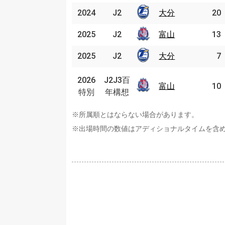
2024
2024
J2
J2
大分
大分
20
2025
2025
J2
J2
富山
富山
13
2025
2025
J2
J2
大分
大分
7
J2J3
2026
2026
J2J3百
百年
富山
富山
10
特別
特別
年構想
構想
※所属順とはならない場合があります。
※出場時間の数値はアディショナルタイムを含