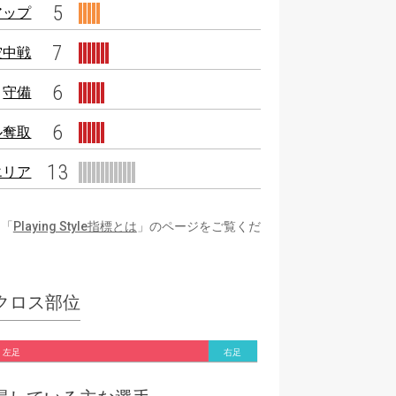
5
アップ
7
空中戦
6
守備
6
ル奪取
13
エリア
は「
Playing Style指標とは
」のページをご覧くだ
クロス部位
左足
右足