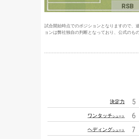
RSB
試合開始時点でのポジションとなりますので、
ョンは弊社独自の判断となっており、公式のも
5
決定力
6
ワンタッチ
シュート
7
ヘディング
シュート