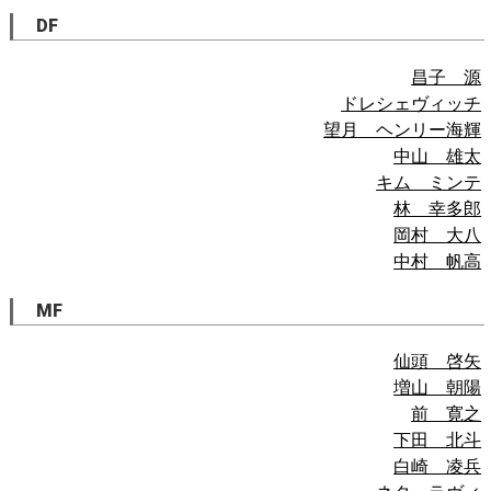
DF
昌子 源
ドレシェヴィッチ
望月 ヘンリー海輝
中山 雄太
キム ミンテ
林 幸多郎
岡村 大八
中村 帆高
MF
仙頭 啓矢
増山 朝陽
前 寛之
下田 北斗
白崎 凌兵