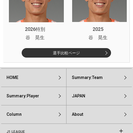
2026特別
2025
谷 晃生
谷 晃生
選手比較ページ
HOME
Summary:Team
Summary:Player
JAPAN
Column
About
J1 LEAGUE