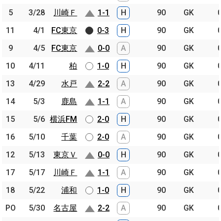
5
5
3/28
3/28
川崎Ｆ
川崎Ｆ
1-1
H
90
GK
11
11
4/1
4/1
FC東京
FC東京
0-3
H
90
GK
9
9
4/5
4/5
FC東京
FC東京
0-0
A
90
GK
10
10
4/11
4/11
柏
柏
1-0
H
90
GK
13
13
4/29
4/29
水戸
水戸
2-2
A
90
GK
14
14
5/3
5/3
鹿島
鹿島
1-1
A
90
GK
15
15
5/6
5/6
横浜FM
横浜FM
2-0
H
90
GK
16
16
5/10
5/10
千葉
千葉
2-0
A
90
GK
12
12
5/13
5/13
東京Ｖ
東京Ｖ
0-0
H
90
GK
17
17
5/17
5/17
川崎Ｆ
川崎Ｆ
1-1
A
90
GK
18
18
5/22
5/22
浦和
浦和
1-0
H
90
GK
PO
PO
5/30
5/30
名古屋
名古屋
2-2
A
90
GK