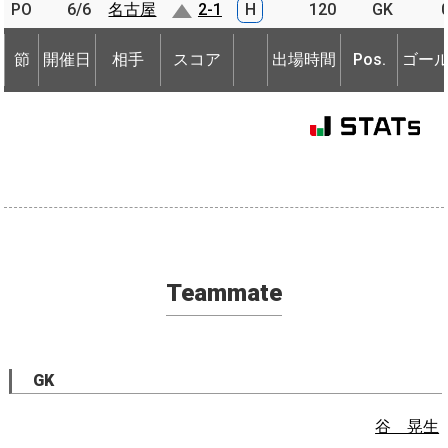
PO
PO
6/6
6/6
名古屋
名古屋
2-1
H
120
GK
節
開催日
相手
スコア
出場時間
Pos.
ゴー
節
節
開催日
開催日
相手
相手
スコア
出場時間
Pos.
ゴー
Teammate
GK
谷 晃生