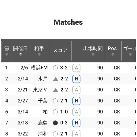
Matches
節
節
開催日
開催日
相手
相手
出場時間
Pos.
ゴー
スコア
節
開催日
相手
スコア
出場時間
Pos.
ゴー
1
1
2/6
2/6
横浜FM
横浜FM
3-2
A
90
GK
2
2
2/14
2/14
水戸
水戸
2-2
H
90
GK
3
3
2/21
2/21
東京Ｖ
東京Ｖ
2-2
A
90
GK
4
4
2/27
2/27
千葉
千葉
2-1
H
90
GK
6
6
3/14
3/14
柏
柏
1-0
A
90
GK
7
7
3/18
3/18
鹿島
鹿島
0-3
H
90
GK
8
8
3/22
3/22
浦和
浦和
2-1
A
90
GK