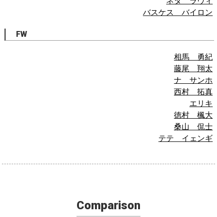
ネタ ラヴィ
バスケス バイロン
FW
相馬 勇紀
藤尾 翔太
ナ サンホ
西村 拓真
エリキ
徳村 楓大
桑山 侃士
テテ イェンギ
Comparison