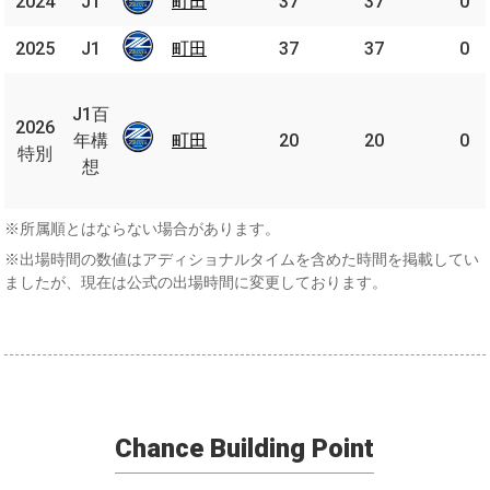
2024
2024
J1
J1
町田
町田
37
37
0
2025
2025
J1
J1
町田
町田
37
37
0
J1
百
J1百
2026
2026
年
年構
町田
町田
20
20
0
特別
特別
構
想
想
※所属順とはならない場合があります。
※出場時間の数値はアディショナルタイムを含めた時間を掲載してい
ましたが、現在は公式の出場時間に変更しております。
Chance Building Point