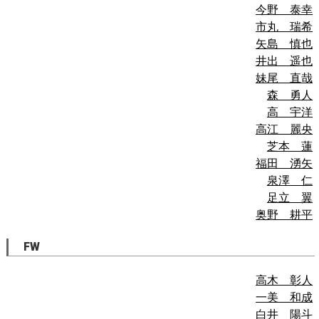
今野 泰幸
市丸 瑞希
矢島 慎也
井出 遥也
妹尾 直哉
森 勇人
高 宇洋
高江 麗央
芝本 蓮
福田 湧矢
泉澤 仁
足立 翼
奥野 耕平
FW
高木 彰人
一美 和成
白井 陽斗