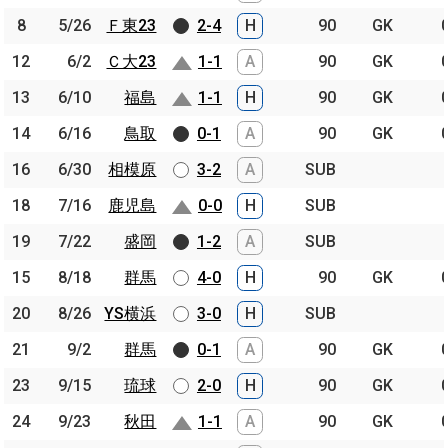
8
8
5/26
5/26
Ｆ東23
Ｆ東23
2-4
H
90
GK
12
12
6/2
6/2
Ｃ大23
Ｃ大23
1-1
A
90
GK
13
13
6/10
6/10
福島
福島
1-1
H
90
GK
14
14
6/16
6/16
鳥取
鳥取
0-1
A
90
GK
16
16
6/30
6/30
相模原
相模原
3-2
A
SUB
18
18
7/16
7/16
鹿児島
鹿児島
0-0
H
SUB
19
19
7/22
7/22
盛岡
盛岡
1-2
A
SUB
15
15
8/18
8/18
群馬
群馬
4-0
H
90
GK
20
20
8/26
8/26
YS横浜
YS横浜
3-0
H
SUB
21
21
9/2
9/2
群馬
群馬
0-1
A
90
GK
23
23
9/15
9/15
琉球
琉球
2-0
H
90
GK
24
24
9/23
9/23
秋田
秋田
1-1
A
90
GK