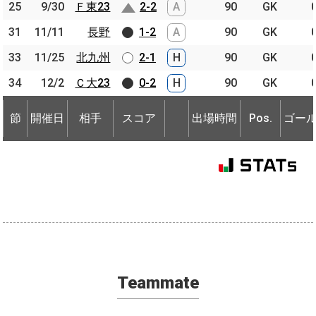
25
25
9/30
9/30
Ｆ東23
Ｆ東23
2-2
A
90
GK
31
31
11/11
11/11
長野
長野
1-2
A
90
GK
33
33
11/25
11/25
北九州
北九州
2-1
H
90
GK
34
34
12/2
12/2
Ｃ大23
Ｃ大23
0-2
H
90
GK
節
開催日
相手
スコア
出場時間
Pos.
ゴー
節
節
開催日
開催日
相手
相手
スコア
出場時間
Pos.
ゴー
Teammate