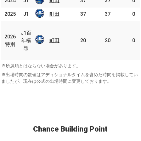
2024
2024
J1
J1
町田
町田
37
37
0
2025
2025
J1
J1
町田
町田
37
37
0
J1
百
J1百
2026
2026
年
年構
町田
町田
20
20
0
特別
特別
構
想
想
※所属順とはならない場合があります。
※出場時間の数値はアディショナルタイムを含めた時間を掲載してい
ましたが、現在は公式の出場時間に変更しております。
Chance Building Point