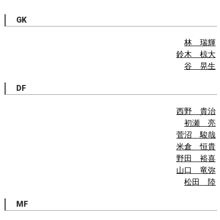
GK
林 瑞輝
鈴木 椋大
谷 晃生
DF
西野 貴治
初瀬 亮
菅沼 駿哉
米倉 恒貴
野田 裕喜
山口 竜弥
松田 陸
MF