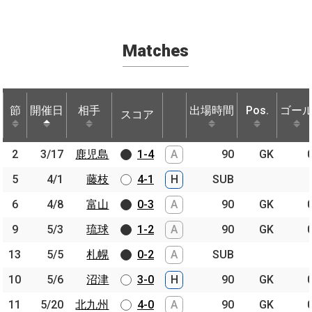
Matches
節
節
開催日
開催日
相手
相手
出場時間
Pos.
ゴー
スコア
節
開催日
相手
スコア
出場時間
Pos.
ゴー
2
2
3/17
3/17
鹿児島
鹿児島
1-4
A
90
GK
5
5
4/1
4/1
藤枝
藤枝
4-1
H
SUB
6
6
4/8
4/8
富山
富山
0-3
A
90
GK
9
9
5/3
5/3
琉球
琉球
1-2
A
90
GK
13
13
5/5
5/5
札幌
札幌
0-2
A
SUB
10
10
5/6
5/6
沼津
沼津
3-0
H
90
GK
11
11
5/20
5/20
北九州
北九州
4-0
A
90
GK