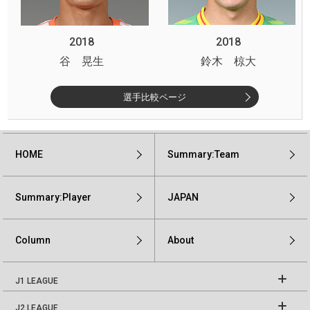
2018
2018
谷 晃生
鈴木 椋大
選手比較ページ
HOME
Summary:Team
Summary:Player
JAPAN
Column
About
J1 LEAGUE
J2 LEAGUE