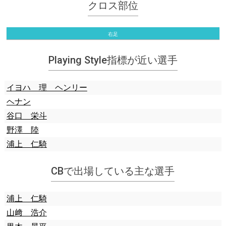
クロス部位
右足
Playing Style指標が近い選手
イヨハ 理 ヘンリー
ヘナン
谷口 栄斗
野澤 陸
浦上 仁騎
CBで出場している主な選手
浦上 仁騎
山﨑 浩介