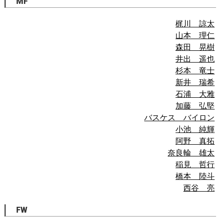
MF
梶川 諒太
山本 理仁
森田 晃樹
井出 遥也
杉本 竜士
新井 瑞希
石浦 大雅
加藤 弘堅
バスケス バイロン
小池 純輝
阿野 真拓
奈良輪 雄太
稲見 哲行
橋本 陸斗
西谷 亮
FW