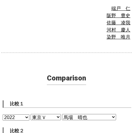
端戸 仁
阪野 豊史
佐藤 凌我
河村 慶人
染野 唯月
Comparison
比較１
比較２