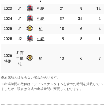
Ｖ
Ｖ
2023
2023
J1
J1
札幌
札幌
21
9
12
2024
2024
J1
J1
札幌
札幌
37
35
2
2025
2025
J1
J1
柏
柏
10
6
4
2025
2025
J2
J2
札幌
札幌
9
8
1
J1
百
J1百
2026
2026
年
年構
柏
柏
13
6
7
特別
特別
構
想
想
※所属順とはならない場合があります。
※出場時間の数値はアディショナルタイムを含めた時間を掲載してい
ましたが、現在は公式の出場時間に変更しております。