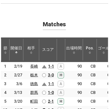
Matches
節
節
開催日
開催日
相手
相手
出場時間
Pos.
ゴー
スコア
節
開催日
相手
スコア
出場時間
Pos.
ゴー
1
1
2/19
2/19
長崎
長崎
1-1
A
90
CB
2
2
2/27
2/27
栃木
栃木
3-0
H
90
CB
3
3
3/6
3/6
徳島
徳島
1-1
A
90
CB
4
4
3/13
3/13
群馬
群馬
1-0
A
90
CB
5
5
3/20
3/20
町田
町田
2-1
H
90
CB