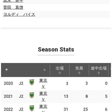
黒木 晃平
菅田 真啓
ヨルディ バイス
Season Stats
出場
先発
途中出場
出場
先発
途中出場
東京
東京
2020
2020
J2
3
0
J2
3
Ｖ
Ｖ
東京
東京
2021
2021
J2
J2
13
8
5
Ｖ
Ｖ
東京
東京
2022
2022
J2
J2
31
25
6