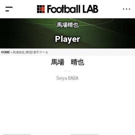
馬場晴也
Player
HOME
» 馬場晴也 2022 選手データ
馬場 晴也
Seiya BABA