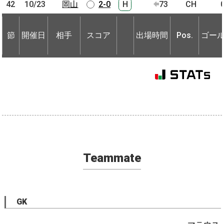
42
42
10/23
10/23
岡山
岡山
2-0
H
73
CH
節
開催日
相手
スコア
出場時間
Pos.
ゴー
節
節
開催日
開催日
相手
相手
スコア
出場時間
Pos.
ゴー
Teammate
GK