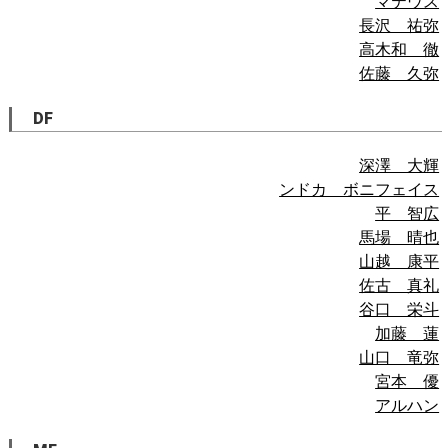
マテウス
長沢 祐弥
高木和 徹
佐藤 久弥
DF
深澤 大輝
ンドカ ボニフェイス
平 智広
馬場 晴也
山越 康平
佐古 真礼
谷口 栄斗
加藤 蓮
山口 竜弥
宮本 優
アルハン