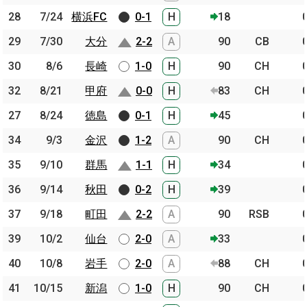
28
28
7/24
7/24
横浜FC
横浜FC
0-1
H
18
29
29
7/30
7/30
大分
大分
2-2
A
90
CB
30
30
8/6
8/6
長崎
長崎
1-0
H
90
CH
32
32
8/21
8/21
甲府
甲府
0-0
H
83
CH
27
27
8/24
8/24
徳島
徳島
0-1
H
45
34
34
9/3
9/3
金沢
金沢
1-2
A
90
CH
35
35
9/10
9/10
群馬
群馬
1-1
H
34
36
36
9/14
9/14
秋田
秋田
0-2
H
39
37
37
9/18
9/18
町田
町田
2-2
A
90
RSB
39
39
10/2
10/2
仙台
仙台
2-0
A
33
40
40
10/8
10/8
岩手
岩手
2-0
A
88
CH
41
41
10/15
10/15
新潟
新潟
1-0
H
90
CH