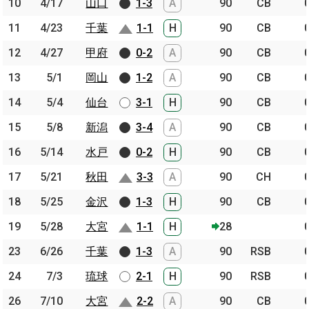
10
10
4/17
4/17
山口
山口
1-3
A
90
CB
11
11
4/23
4/23
千葉
千葉
1-1
H
90
CB
12
12
4/27
4/27
甲府
甲府
0-2
A
90
CB
13
13
5/1
5/1
岡山
岡山
1-2
A
90
CB
14
14
5/4
5/4
仙台
仙台
3-1
H
90
CB
15
15
5/8
5/8
新潟
新潟
3-4
A
90
CB
16
16
5/14
5/14
水戸
水戸
0-2
H
90
CB
17
17
5/21
5/21
秋田
秋田
3-3
A
90
CH
18
18
5/25
5/25
金沢
金沢
1-3
H
90
CB
19
19
5/28
5/28
大宮
大宮
1-1
H
28
23
23
6/26
6/26
千葉
千葉
1-3
A
90
RSB
24
24
7/3
7/3
琉球
琉球
2-1
H
90
RSB
26
26
7/10
7/10
大宮
大宮
2-2
A
90
CB