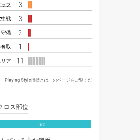
3
アップ
3
空中戦
2
守備
1
ル奪取
11
エリア
は「
Playing Style指標とは
」のページをご覧くだ
クロス部位
右足