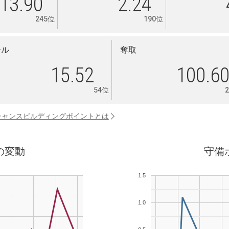
13.90
2.24
245位
190位
ール
奪取
15.52
100.6
54位
チャンスビルディングポイントとは
の変動
守備
1.5
1.0