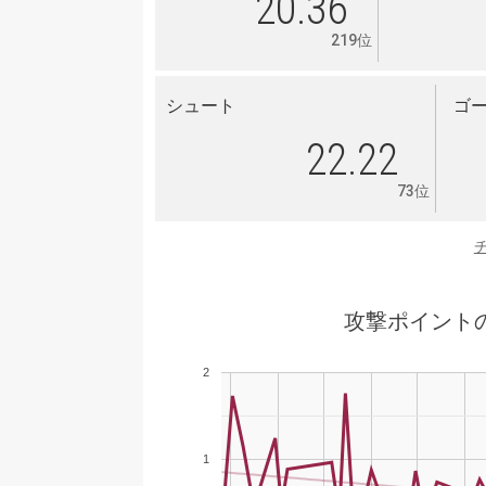
20.36
219位
シュート
ゴ
22.22
73位
攻撃ポイント
2
1