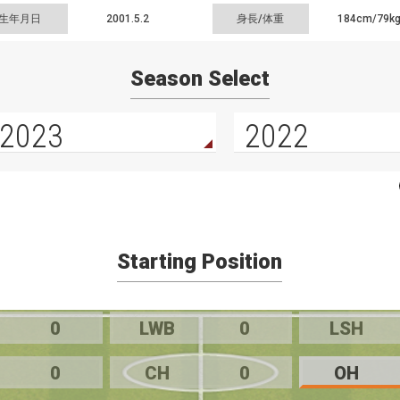
生年月日
2001.5.2
身長/体重
184cm/
79k
Season Select
2023
2022
Starting Position
0
LWB
0
LSH
0
CH
0
OH