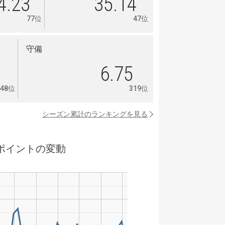
4.23
35.14
77位
47位
守備
0
6.75
248位
319位
シーズン累計のランキングを見る
ポイントの変動