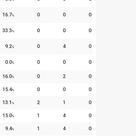
16.7
0
0
0
%
33.3
0
0
0
%
9.2
0
4
0
%
0.0
0
0
0
%
16.0
0
2
0
%
15.4
0
0
0
%
13.1
2
1
0
%
15.0
1
4
0
%
9.4
1
4
0
%