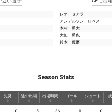
指標が近い選手
CFで出
レオ セアラ
アンデルソン ロペス
木村 勇大
大迫 勇也
鈴木 優磨
Season Stats
先発
途中出場
出場時間
ゴール
シュート
成
先発
途中出場
出場時間
ゴール
シュート
成
0
5
36
0
0