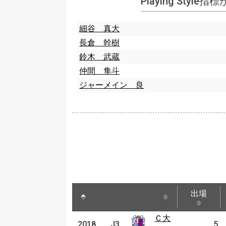
Playing Style
細谷 真大
長倉 幹樹
鈴木 武蔵
仲間 隼斗
ジャーメイン 良
出場
出場
Ｃ大
Ｃ大
2018
2018
J3
J3
5