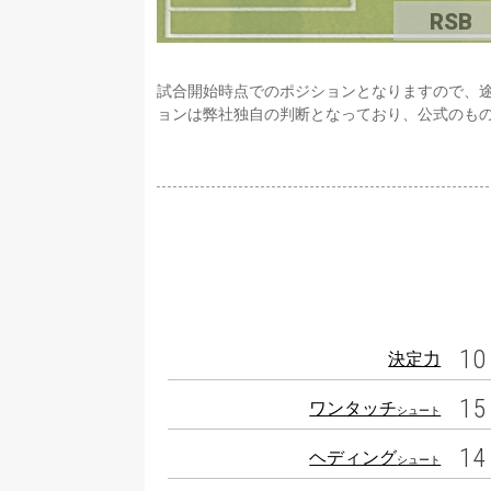
RSB
試合開始時点でのポジションとなりますので、
ョンは弊社独自の判断となっており、公式のも
10
決定力
15
ワンタッチ
シュート
14
ヘディング
シュート