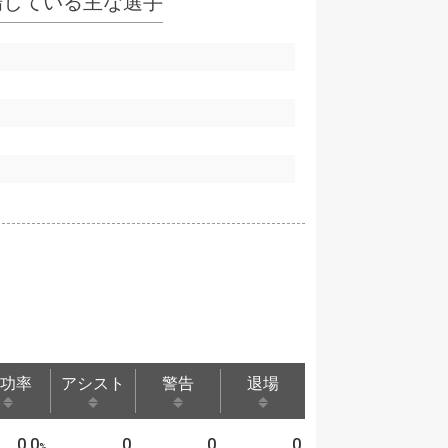
場している主な選手
功率
アシスト
警告
退場
功率
アシスト
警告
退場
0.0
0
0
0
%