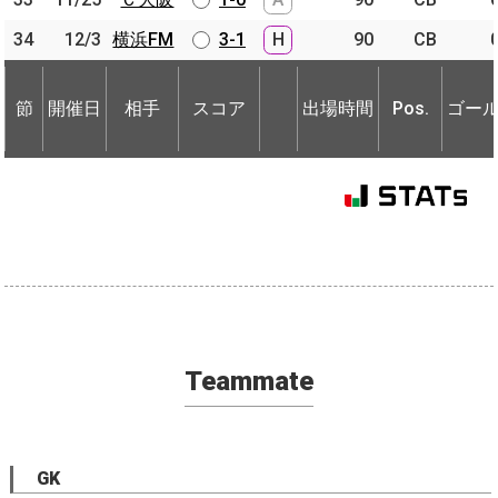
34
34
12/3
12/3
横浜FM
横浜FM
3-1
H
90
CB
節
開催日
相手
スコア
出場時間
Pos.
ゴー
節
節
開催日
開催日
相手
相手
スコア
出場時間
Pos.
ゴー
Teammate
GK