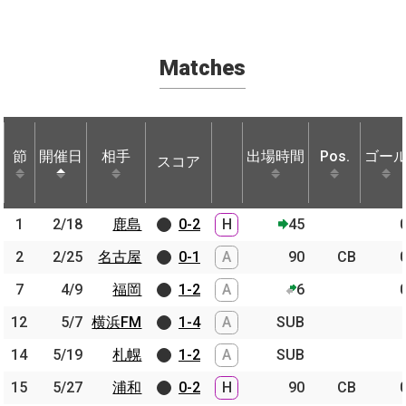
Matches
節
節
開催日
開催日
相手
相手
出場時間
Pos.
ゴー
スコア
節
開催日
相手
スコア
出場時間
Pos.
ゴー
1
1
2/18
2/18
鹿島
鹿島
0-2
H
45
2
2
2/25
2/25
名古屋
名古屋
0-1
A
90
CB
7
7
4/9
4/9
福岡
福岡
1-2
A
6
12
12
5/7
5/7
横浜FM
横浜FM
1-4
A
SUB
14
14
5/19
5/19
札幌
札幌
1-2
A
SUB
15
15
5/27
5/27
浦和
浦和
0-2
H
90
CB