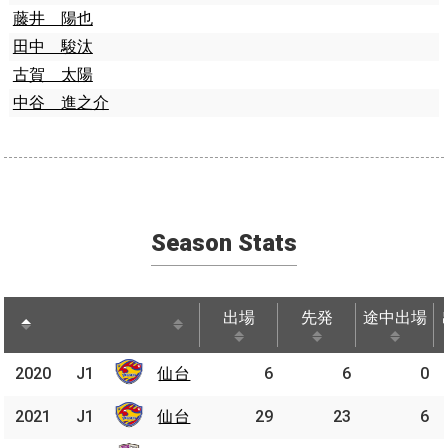
藤井 陽也
田中 駿汰
古賀 太陽
中谷 進之介
Season Stats
出場
先発
途中出場
出場
先発
途中出場
2020
2020
J1
J1
仙台
仙台
6
6
0
2021
2021
J1
J1
仙台
仙台
29
23
6