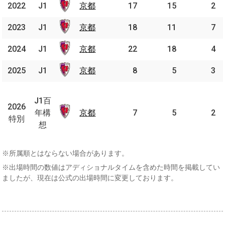
2022
2022
J1
J1
京都
京都
17
15
2
2023
2023
J1
J1
京都
京都
18
11
7
2024
2024
J1
J1
京都
京都
22
18
4
2025
2025
J1
J1
京都
京都
8
5
3
J1
百
J1百
2026
2026
年
年構
京都
京都
7
5
2
特別
特別
構
想
想
※所属順とはならない場合があります。
※出場時間の数値はアディショナルタイムを含めた時間を掲載してい
ましたが、現在は公式の出場時間に変更しております。