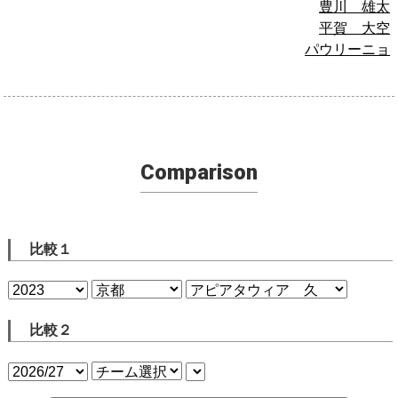
豊川 雄太
平賀 大空
パウリーニョ
Comparison
比較１
比較２