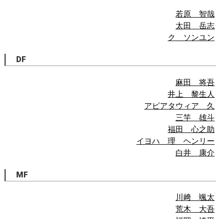
若原 智哉
太田 岳志
ク ソンユン
DF
麻田 将吾
井上 黎生人
アピアタウィア 久
三竿 雄斗
福田 心之助
イヨハ 理 ヘンリー
白井 康介
MF
川﨑 颯太
荒木 大吾