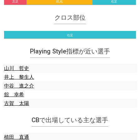
左足
頭,他
右足
クロス部位
右足
Playing Style指標が近い選手
山川 哲史
井上 黎生人
中谷 進之介
舘 幸希
古賀 太陽
CBで出場している主な選手
植田 直通