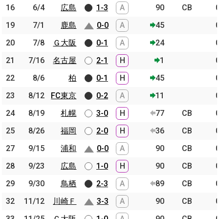
16
16
6/4
6/4
広島
広島
1-3
A
90
CB
19
19
7/1
7/1
鹿島
鹿島
0-0
A
45
20
20
7/8
7/8
Ｇ大阪
Ｇ大阪
0-1
A
24
21
21
7/16
7/16
名古屋
名古屋
2-1
H
1
22
22
8/6
8/6
柏
柏
0-1
H
45
23
23
8/12
8/12
FC東京
FC東京
0-2
A
11
24
24
8/19
8/19
札幌
札幌
3-0
H
77
CB
25
25
8/26
8/26
福岡
福岡
2-0
H
36
CB
27
27
9/15
9/15
浦和
浦和
0-0
A
90
CB
28
28
9/23
9/23
広島
広島
1-0
H
90
CB
29
29
9/30
9/30
鳥栖
鳥栖
2-3
A
89
CB
32
32
11/12
11/12
川崎Ｆ
川崎Ｆ
3-3
A
90
CB
33
33
11/25
11/25
Ｃ大阪
Ｃ大阪
1-0
A
90
CB