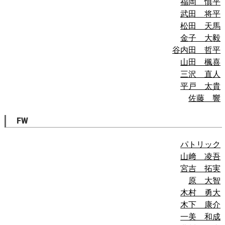
福岡 慎平
武田 将平
松田 天馬
金子 大毅
谷内田 哲平
山田 楓喜
三沢 直人
平戸 太貴
佐藤 響
FW
パトリック
山﨑 凌吾
宮吉 拓実
原 大智
木村 勇大
木下 康介
一美 和成