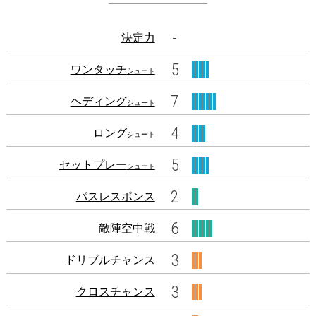
-
決定力
5
ワンタッチ
シュート
7
ヘディング
シュート
4
ロング
シュート
5
セットプレー
シュート
2
パスレスポンス
6
敵陣空中戦
3
ドリブルチャンス
3
クロスチャンス