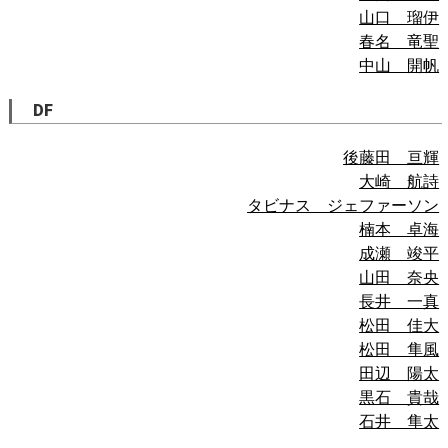
山口 瑠伊
春名 竜聖
中山 開帆
DF
後藤田 亘輝
大崎 航詩
タビナス ジェファーソン
楠本 卓海
成瀬 竣平
山田 奈央
長井 一真
松田 佳大
松田 隼風
田辺 陽太
黒石 貴哉
石井 隼太