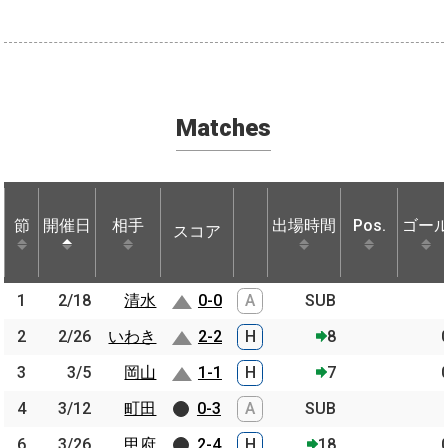
Matches
節
節
開催日
開催日
相手
相手
出場時間
Pos.
ゴー
スコア
節
開催日
相手
スコア
出場時間
Pos.
ゴー
1
1
2/18
2/18
清水
清水
0-0
A
SUB
2
2
2/26
2/26
いわき
いわき
2-2
H
8
3
3
3/5
3/5
岡山
岡山
1-1
H
7
4
4
3/12
3/12
町田
町田
0-3
A
SUB
6
6
3/26
3/26
甲府
甲府
2-4
H
18