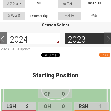
ポジション
MF
生年月日
2001.1.18
身長/体重
166cm/
61kg
出生地
千葉
Season Select
2024
2023
2023.10.10 update
RSS
Starting Position
CF
0
LSH
2
OH
0
RSH
1