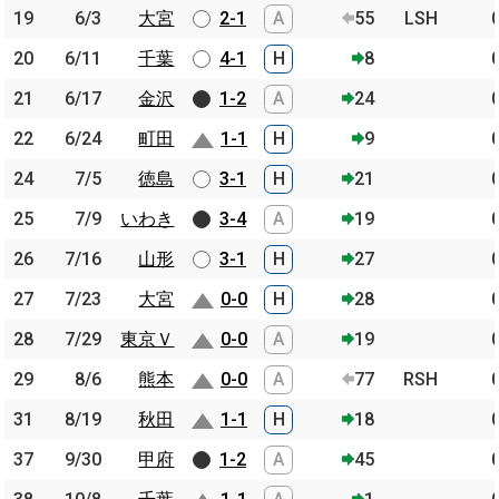
19
19
6/3
6/3
大宮
大宮
2-1
A
55
LSH
20
20
6/11
6/11
千葉
千葉
4-1
H
8
21
21
6/17
6/17
金沢
金沢
1-2
A
24
22
22
6/24
6/24
町田
町田
1-1
H
9
24
24
7/5
7/5
徳島
徳島
3-1
H
21
25
25
7/9
7/9
いわき
いわき
3-4
A
19
26
26
7/16
7/16
山形
山形
3-1
H
27
27
27
7/23
7/23
大宮
大宮
0-0
H
28
28
28
7/29
7/29
東京Ｖ
東京Ｖ
0-0
A
19
29
29
8/6
8/6
熊本
熊本
0-0
A
77
RSH
31
31
8/19
8/19
秋田
秋田
1-1
H
18
37
37
9/30
9/30
甲府
甲府
1-2
A
45