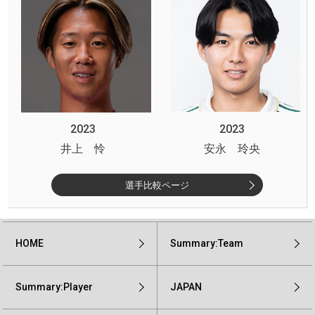
2023
2023
井上 怜
安永 玲央
選手比較ページ
HOME
Summary:Team
Summary:Player
JAPAN