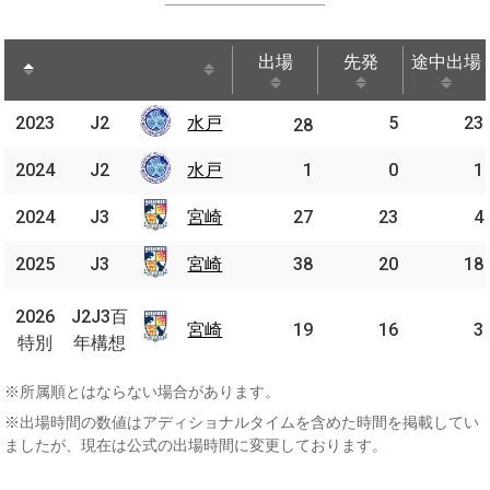
出場
先発
途中出場
出場
先発
途中出場
2023
2023
J2
J2
水戸
水戸
5
23
28
2024
2024
J2
J2
水戸
水戸
1
0
1
2024
2024
J3
J3
宮崎
宮崎
27
23
4
2025
2025
J3
J3
宮崎
宮崎
38
20
18
J2J3
2026
2026
J2J3百
百年
宮崎
宮崎
19
16
3
特別
特別
年構想
構想
※所属順とはならない場合があります。
※出場時間の数値はアディショナルタイムを含めた時間を掲載してい
ましたが、現在は公式の出場時間に変更しております。