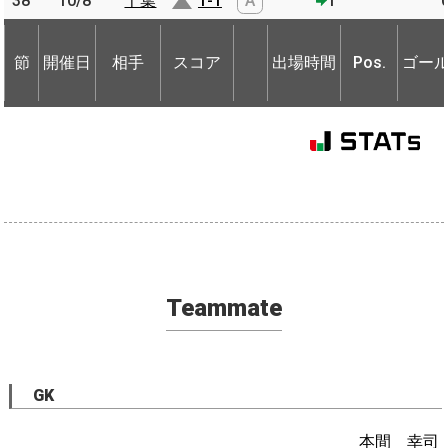
38
38
10/8
10/8
千葉
千葉
1-1
A
1
節
開催日
相手
スコア
出場時間
Pos.
ゴー
節
節
開催日
開催日
相手
相手
スコア
出場時間
Pos.
ゴー
Teammate
GK
本間 幸司