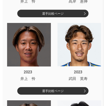
井上 怜
髙岸 憲伸
選手比較ページ
2023
2023
井上 怜
武田 英寿
選手比較ページ