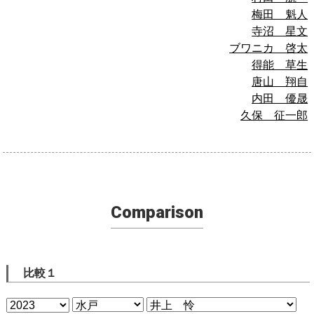
梅田 魁人
寺沼 星文
ブワニカ 啓太
得能 草生
唐山 翔自
内田 優晟
久保 征一郎
Comparison
比較１