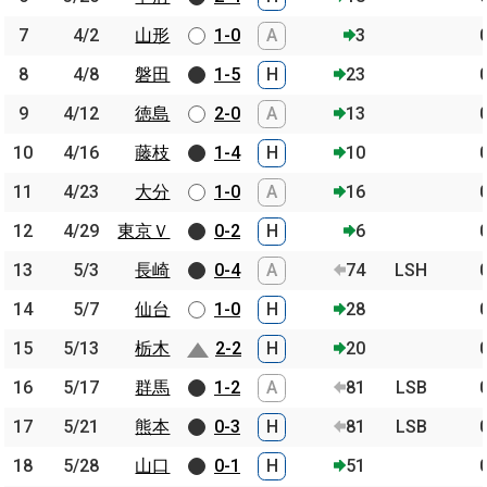
7
7
4/2
4/2
山形
山形
1-0
A
3
8
8
4/8
4/8
磐田
磐田
1-5
H
23
9
9
4/12
4/12
徳島
徳島
2-0
A
13
10
10
4/16
4/16
藤枝
藤枝
1-4
H
10
11
11
4/23
4/23
大分
大分
1-0
A
16
12
12
4/29
4/29
東京Ｖ
東京Ｖ
0-2
H
6
13
13
5/3
5/3
長崎
長崎
0-4
A
74
LSH
14
14
5/7
5/7
仙台
仙台
1-0
H
28
15
15
5/13
5/13
栃木
栃木
2-2
H
20
16
16
5/17
5/17
群馬
群馬
1-2
A
81
LSB
17
17
5/21
5/21
熊本
熊本
0-3
H
81
LSB
18
18
5/28
5/28
山口
山口
0-1
H
51