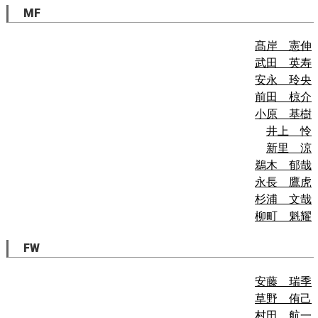
MF
髙岸 憲伸
武田 英寿
安永 玲央
前田 椋介
小原 基樹
井上 怜
新里 涼
鵜木 郁哉
永長 鷹虎
杉浦 文哉
柳町 魁耀
FW
安藤 瑞季
草野 侑己
村田 航一