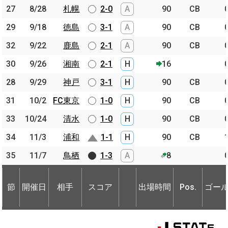
27
27
8/28
8/28
札幌
札幌
2-0
A
90
CB
29
29
9/18
9/18
徳島
徳島
3-1
A
90
CB
32
32
9/22
9/22
鹿島
鹿島
2-1
A
90
CB
30
30
9/26
9/26
湘南
湘南
2-1
H
16
28
28
9/29
9/29
神戸
神戸
3-1
H
90
CB
31
31
10/2
10/2
FC東京
FC東京
1-0
H
90
CB
33
33
10/24
10/24
清水
清水
1-0
H
90
CB
34
34
11/3
11/3
浦和
浦和
1-1
H
90
CB
35
35
11/7
11/7
鳥栖
鳥栖
1-3
A
8
節
開催日
相手
スコア
出場時間
Pos.
ゴー
節
節
開催日
開催日
相手
相手
スコア
出場時間
Pos.
ゴー