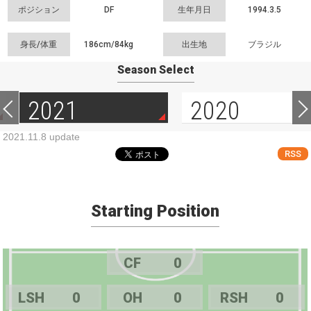
ポジション
DF
生年月日
1994.3.5
身長/体重
186cm/
84kg
出生地
ブラジル
Season Select
2021
2020
2021.11.8 update
RSS
Starting Position
CF
0
LSH
0
OH
0
RSH
0