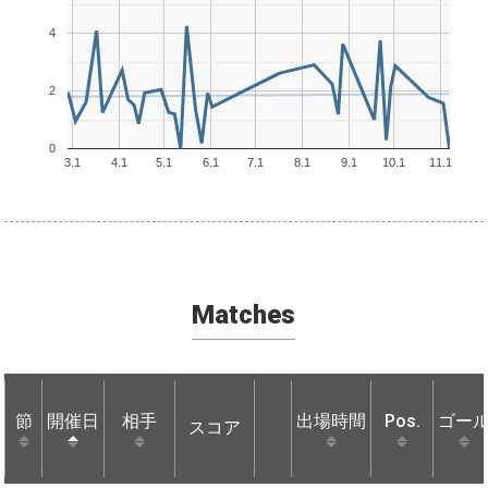
4
2
0
3.1
4.1
5.1
6.1
7.1
8.1
9.1
10.1
11.1
Matches
節
節
開催日
開催日
相手
相手
出場時間
Pos.
ゴー
スコア