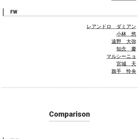
FW
レアンドロ ダミアン
小林 悠
遠野 大弥
知念 慶
マルシーニョ
宮城 天
旗手 怜央
Comparison