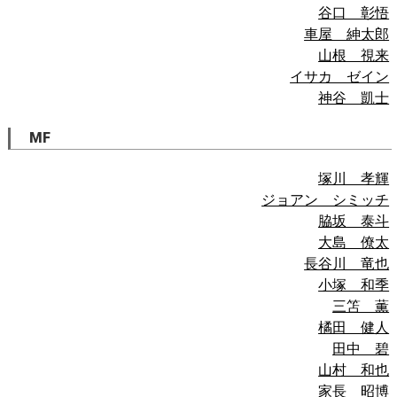
谷口 彰悟
車屋 紳太郎
山根 視来
イサカ ゼイン
神谷 凱士
MF
塚川 孝輝
ジョアン シミッチ
脇坂 泰斗
大島 僚太
長谷川 竜也
小塚 和季
三笘 薫
橘田 健人
田中 碧
山村 和也
家長 昭博