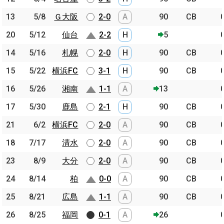
13
13
5/8
5/8
Ｇ大阪
Ｇ大阪
2-0
A
90
CB
20
20
5/12
5/12
仙台
仙台
2-2
H
5
14
14
5/16
5/16
札幌
札幌
2-0
H
90
CB
15
15
5/22
5/22
横浜FC
横浜FC
3-1
H
90
CB
16
16
5/26
5/26
湘南
湘南
1-1
A
13
17
17
5/30
5/30
鹿島
鹿島
2-1
H
90
CB
21
21
6/2
6/2
横浜FC
横浜FC
2-0
A
90
CB
18
18
7/17
7/17
清水
清水
2-0
A
90
CB
23
23
8/9
8/9
大分
大分
2-0
A
90
CB
24
24
8/14
8/14
柏
柏
0-0
A
90
CB
25
25
8/21
8/21
広島
広島
1-1
A
90
CB
26
26
8/25
8/25
福岡
福岡
0-1
A
26