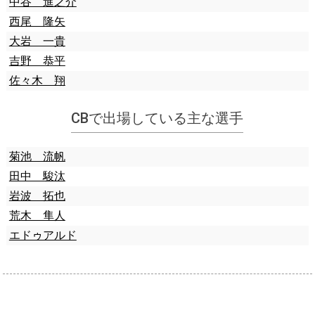
中谷 進之介
西尾 隆矢
大岩 一貴
吉野 恭平
佐々木 翔
CBで出場している主な選手
菊池 流帆
田中 駿汰
岩波 拓也
荒木 隼人
エドゥアルド