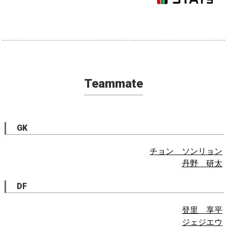
Teammate
GK
チョン ソンリョン
丹野 研太
DF
登里 享平
ジェジエウ