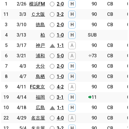
節
開催日
相手
スコア
出場時間
Pos.
ゴー
1
1
2/26
2/26
横浜FM
横浜FM
2-0
H
90
CB
11
11
3/3
3/3
Ｃ大阪
Ｃ大阪
3-2
H
90
CB
3
3
3/10
3/10
徳島
徳島
2-0
H
90
CB
4
4
3/13
3/13
柏
柏
1-0
H
SUB
5
5
3/17
3/17
神戸
神戸
1-1
A
90
CB
6
6
3/21
3/21
浦和
浦和
5-0
A
73
CB
7
7
4/3
4/3
大分
大分
2-0
H
90
CB
8
8
4/7
4/7
鳥栖
鳥栖
1-0
H
90
CB
9
9
4/11
4/11
FC東京
FC東京
4-2
A
90
CB
19
19
4/14
4/14
福岡
福岡
3-1
H
11
10
10
4/18
4/18
広島
広島
1-1
H
90
CB
22
22
4/29
4/29
名古屋
名古屋
4-0
A
90
CB
12
12
5/4
5/4
名古屋
名古屋
3-2
H
90
CB