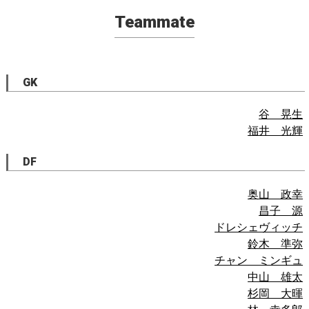
Teammate
GK
谷 晃生
福井 光輝
DF
奥山 政幸
昌子 源
ドレシェヴィッチ
鈴木 準弥
チャン ミンギュ
中山 雄太
杉岡 大暉