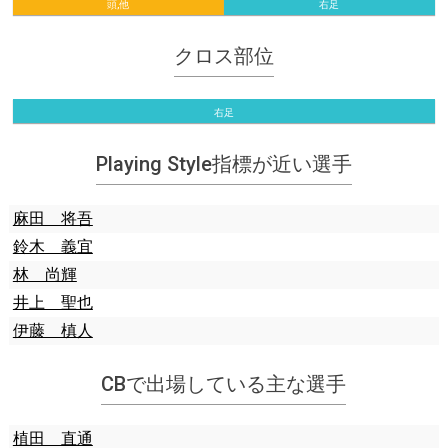
頭,他
右足
クロス部位
右足
Playing Style指標が近い選手
麻田 将吾
鈴木 義宜
林 尚輝
井上 聖也
伊藤 槙人
CBで出場している主な選手
植田 直通