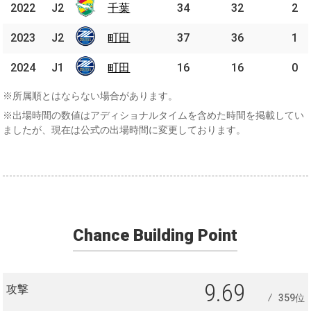
2022
2022
J2
J2
千葉
千葉
34
32
2
2023
2023
J2
J2
町田
町田
37
36
1
2024
2024
J1
J1
町田
町田
16
16
0
※所属順とはならない場合があります。
※出場時間の数値はアディショナルタイムを含めた時間を掲載してい
ましたが、現在は公式の出場時間に変更しております。
Chance Building Point
9.69
攻撃
359位