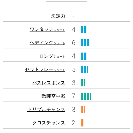
-
決定力
4
ワンタッチ
シュート
6
ヘディング
シュート
4
ロング
シュート
5
セットプレー
シュート
3
パスレスポンス
7
敵陣空中戦
3
ドリブルチャンス
2
クロスチャンス