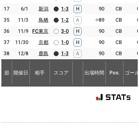
17
17
6/1
6/1
新潟
新潟
1-3
H
90
CB
35
35
11/3
11/3
鳥栖
鳥栖
1-2
A
89
CB
36
36
11/9
11/9
FC東京
FC東京
3-0
H
90
CB
37
37
11/30
11/30
京都
京都
1-0
H
90
CB
38
38
12/8
12/8
鹿島
鹿島
1-3
A
90
CB
節
開催日
相手
スコア
出場時間
Pos.
ゴー
節
節
開催日
開催日
相手
相手
スコア
出場時間
Pos.
ゴー