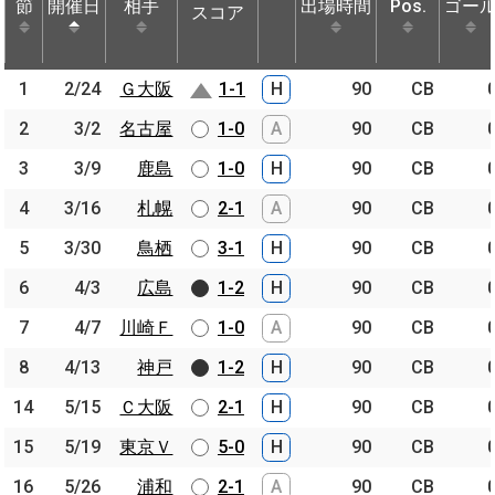
節
節
開催日
開催日
相手
相手
出場時間
Pos.
ゴー
スコア
節
開催日
相手
スコア
出場時間
Pos.
ゴー
1
1
2/24
2/24
Ｇ大阪
Ｇ大阪
1-1
H
90
CB
2
2
3/2
3/2
名古屋
名古屋
1-0
A
90
CB
3
3
3/9
3/9
鹿島
鹿島
1-0
H
90
CB
4
4
3/16
3/16
札幌
札幌
2-1
A
90
CB
5
5
3/30
3/30
鳥栖
鳥栖
3-1
H
90
CB
6
6
4/3
4/3
広島
広島
1-2
H
90
CB
7
7
4/7
4/7
川崎Ｆ
川崎Ｆ
1-0
A
90
CB
8
8
4/13
4/13
神戸
神戸
1-2
H
90
CB
14
14
5/15
5/15
Ｃ大阪
Ｃ大阪
2-1
H
90
CB
15
15
5/19
5/19
東京Ｖ
東京Ｖ
5-0
H
90
CB
16
16
5/26
5/26
浦和
浦和
2-1
A
90
CB