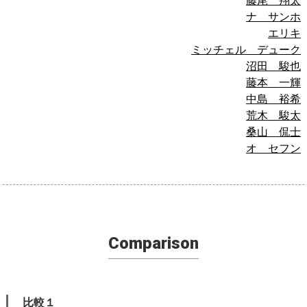
藤尾 翔太
ナ サンホ
エリキ
ミッチェル デューク
沼田 駿也
藤本 一輝
中島 裕希
荒木 駿太
桑山 侃士
オ セフン
Comparison
比較１