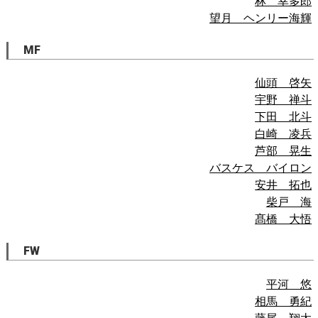
林 幸多郎
望月 ヘンリー海輝
MF
仙頭 啓矢
宇野 禅斗
下田 北斗
白崎 凌兵
芦部 晃生
バスケス バイロン
安井 拓也
柴戸 海
髙橋 大悟
FW
平河 悠
相馬 勇紀