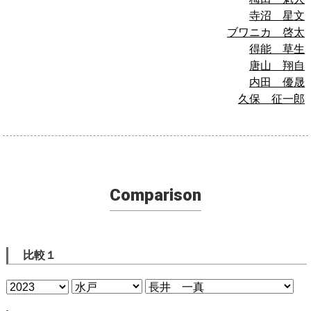
寺沼 星文
ブワニカ 啓太
得能 草生
唐山 翔自
内田 優晟
久保 征一郎
Comparison
比較１