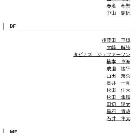
春名 竜聖
中山 開帆
DF
後藤田 亘輝
大崎 航詩
タビナス ジェファーソン
楠本 卓海
成瀬 竣平
山田 奈央
長井 一真
松田 佳大
松田 隼風
田辺 陽太
黒石 貴哉
石井 隼太
MF