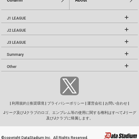
Column
About
J1 LEAGUE
J2 LEAGUE
J3 LEAGUE
Summary
Other
|
利用規約
|
推奨環境
|
プライバシーポリシー
|
運営会社
|
お問い合わせ
|
Jリーグ及びJクラブのロゴ、エンブレム等の使用に関する権利はすべてJリーグ
及びJクラブに帰属します。
©copyright DataStadium Inc. All Rights Reserved.