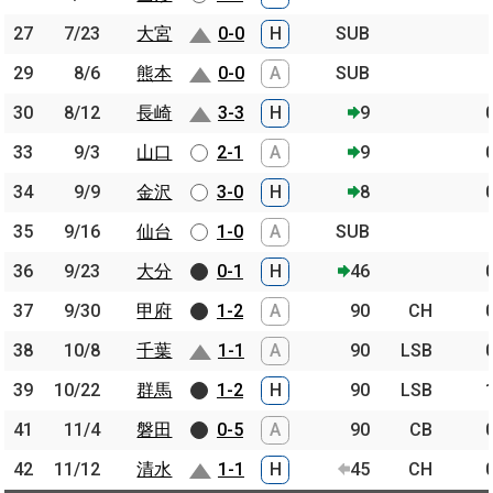
27
27
7/23
7/23
大宮
大宮
0-0
H
SUB
29
29
8/6
8/6
熊本
熊本
0-0
A
SUB
30
30
8/12
8/12
長崎
長崎
3-3
H
9
33
33
9/3
9/3
山口
山口
2-1
A
9
34
34
9/9
9/9
金沢
金沢
3-0
H
8
35
35
9/16
9/16
仙台
仙台
1-0
A
SUB
36
36
9/23
9/23
大分
大分
0-1
H
46
37
37
9/30
9/30
甲府
甲府
1-2
A
90
CH
38
38
10/8
10/8
千葉
千葉
1-1
A
90
LSB
39
39
10/22
10/22
群馬
群馬
1-2
H
90
LSB
41
41
11/4
11/4
磐田
磐田
0-5
A
90
CB
42
42
11/12
11/12
清水
清水
1-1
H
45
CH