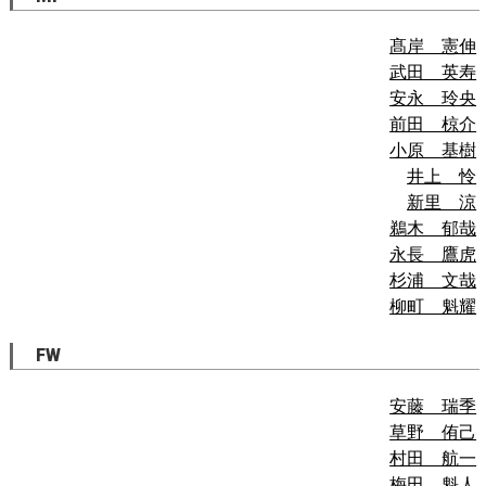
髙岸 憲伸
武田 英寿
安永 玲央
前田 椋介
小原 基樹
井上 怜
新里 涼
鵜木 郁哉
永長 鷹虎
杉浦 文哉
柳町 魁耀
FW
安藤 瑞季
草野 侑己
村田 航一
梅田 魁人