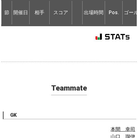
節
開催日
相手
スコア
出場時間
Pos.
ゴー
節
節
開催日
開催日
相手
相手
スコア
出場時間
Pos.
ゴー
Teammate
GK
本間 幸司
山口 瑠伊