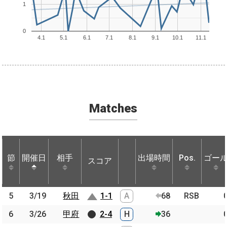
1
0
4.1
5.1
6.1
7.1
8.1
9.1
10.1
11.1
Matches
節
節
開催日
開催日
相手
相手
出場時間
Pos.
ゴー
スコア
節
開催日
相手
スコア
出場時間
Pos.
ゴー
5
5
3/19
3/19
秋田
秋田
1-1
A
68
RSB
6
6
3/26
3/26
甲府
甲府
2-4
H
36