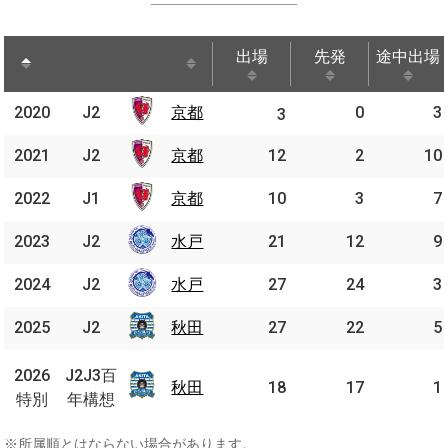
出場
先発
途中出場
出場
先発
途中出場
2020
2020
J2
J2
京都
京都
0
3
3
2021
2021
J2
J2
京都
京都
12
2
10
2022
2022
J1
J1
京都
京都
10
3
7
2023
2023
J2
J2
水戸
水戸
21
12
9
2024
2024
J2
J2
水戸
水戸
27
24
3
2025
2025
J2
J2
秋田
秋田
27
22
5
J2J3
2026
2026
J2J3百
百年
秋田
秋田
18
17
1
特別
特別
年構想
構想
※所属順とはならない場合があります。