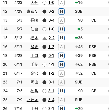
11
11
4/23
4/23
大分
大分
1-0
A
16
12
12
4/29
4/29
東京Ｖ
東京Ｖ
0-2
H
SUB
13
13
5/3
5/3
長崎
長崎
0-4
A
90
CB
14
14
5/7
5/7
仙台
仙台
1-0
H
5
15
15
5/13
5/13
栃木
栃木
2-2
H
36
16
16
5/17
5/17
群馬
群馬
1-2
A
45
RSB
18
18
5/28
5/28
山口
山口
0-1
H
39
RSB
20
20
6/11
6/11
千葉
千葉
4-1
H
62
RSB
21
21
6/17
6/17
金沢
金沢
1-2
A
52
CB
23
23
7/1
7/1
岡山
岡山
0-1
A
SUB
24
24
7/5
7/5
徳島
徳島
3-1
H
90
CB
25
25
7/9
7/9
いわき
いわき
3-4
A
SUB
26
26
7/16
7/16
山形
山形
3-1
H
20