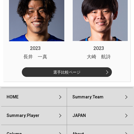
2023
2023
長井 一真
大崎 航詩
選手比較ページ
HOME
Summary:Team
Summary:Player
JAPAN