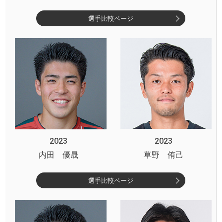
選手比較ページ
2023
2023
内田 優晟
草野 侑己
選手比較ページ