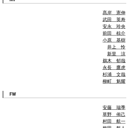
髙岸 憲伸
武田 英寿
安永 玲央
前田 椋介
小原 基樹
井上 怜
新里 涼
鵜木 郁哉
永長 鷹虎
杉浦 文哉
柳町 魁耀
FW
安藤 瑞季
草野 侑己
村田 航一