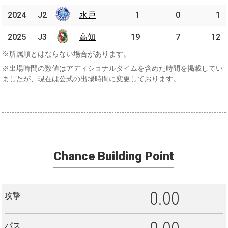
2024
2024
J2
J2
水戸
水戸
1
0
1
2025
2025
J3
J3
高知
高知
19
7
12
※所属順とはならない場合があります。
※出場時間の数値はアディショナルタイムを含めた時間を掲載してい
ましたが、現在は公式の出場時間に変更しております。
Chance Building Point
0.00
攻撃
パス