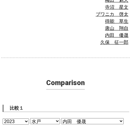
梅田 魁人
寺沼 星文
ブワニカ 啓太
得能 草生
唐山 翔自
内田 優晟
久保 征一郎
Comparison
比較１