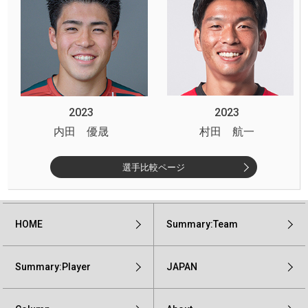
2023
2023
内田 優晟
村田 航一
選手比較ページ
HOME
Summary:Team
Summary:Player
JAPAN