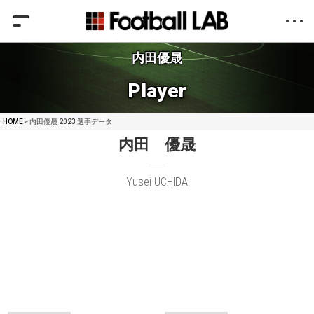
内田優晟
Player
HOME
» 内田優晟 2023 選手データ
内田 優晟
Yusei UCHIDA