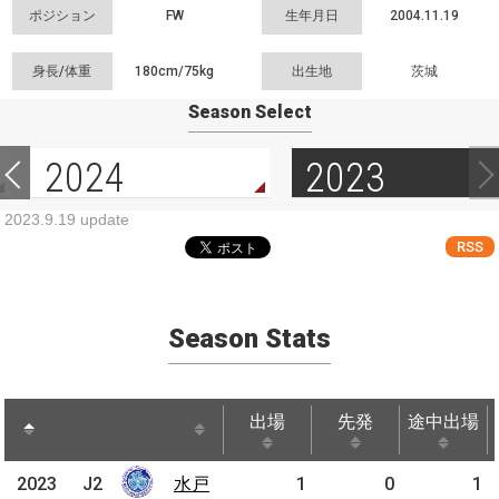
ポジション
FW
生年月日
2004.11.19
身長/体重
180cm/
75kg
出生地
茨城
Season Select
2024
2023
2023.9.19 update
RSS
Season Stats
出場
先発
途中出場
出場
先発
途中出場
2023
2023
J2
J2
水戸
水戸
1
0
1