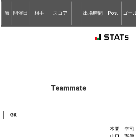
節
開催日
相手
スコア
出場時間
Pos.
ゴー
節
節
開催日
開催日
相手
相手
スコア
出場時間
Pos.
ゴー
Teammate
GK
本間 幸司
山口 瑠伊