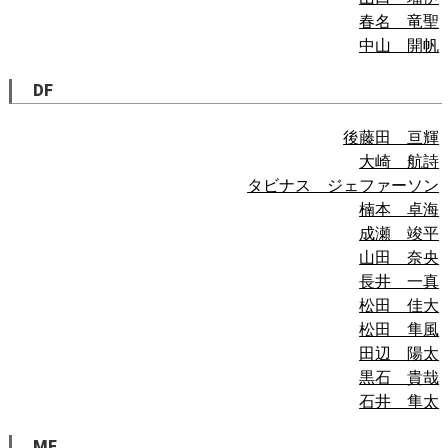
春名 竜聖
中山 開帆
DF
後藤田 亘輝
大崎 航詩
タビナス ジェファーソン
楠本 卓海
成瀬 竣平
山田 奈央
長井 一真
松田 佳大
松田 隼風
田辺 陽太
黒石 貴哉
石井 隼太
MF