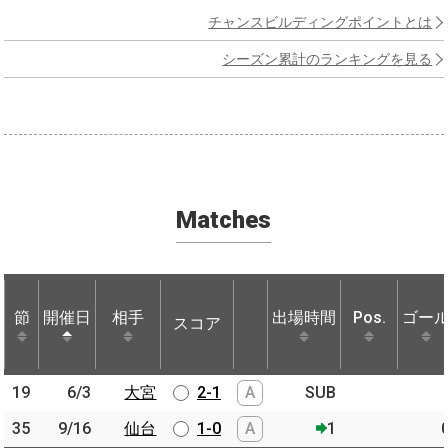
チャンスビルディングポイントとは
シーズン累計のランキングを見る
Matches
節
節
開催日
開催日
相手
相手
出場時間
Pos.
ゴー
スコア
節
開催日
相手
スコア
出場時間
Pos.
ゴー
19
19
6/3
6/3
大宮
大宮
2-1
A
SUB
35
35
9/16
9/16
仙台
仙台
1-0
A
1