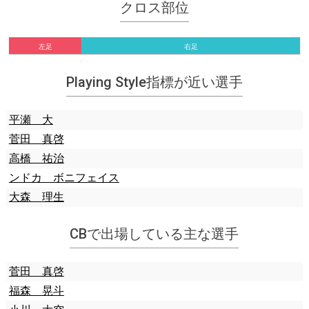
クロス部位
左足
右足
Playing Style指標が近い選手
平瀬 大
菅田 真啓
高橋 祐治
ンドカ ボニフェイス
大森 理生
CBで出場している主な選手
菅田 真啓
福森 晃斗