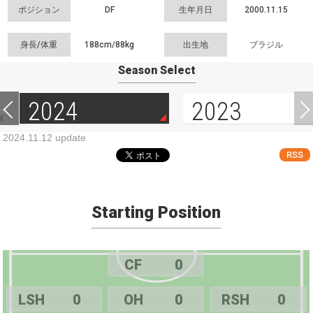
ポジション
DF
生年月日
2000.11.15
身長/体重
188cm/
88kg
出生地
ブラジル
Season Select
2024
2023
2024.11.12 update
RSS
Starting Position
CF
0
LSH
0
OH
0
RSH
0