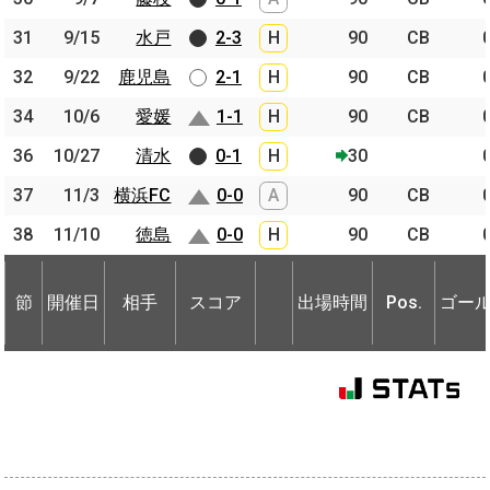
31
31
9/15
9/15
水戸
水戸
2-3
H
90
CB
32
32
9/22
9/22
鹿児島
鹿児島
2-1
H
90
CB
34
34
10/6
10/6
愛媛
愛媛
1-1
H
90
CB
36
36
10/27
10/27
清水
清水
0-1
H
30
37
37
11/3
11/3
横浜FC
横浜FC
0-0
A
90
CB
38
38
11/10
11/10
徳島
徳島
0-0
H
90
CB
節
開催日
相手
スコア
出場時間
Pos.
ゴー
節
節
開催日
開催日
相手
相手
スコア
出場時間
Pos.
ゴー