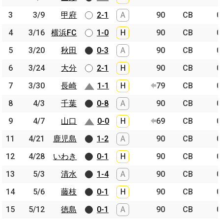
3
3
3/9
3/9
甲府
甲府
2-1
A
90
CB
4
4
3/16
3/16
横浜FC
横浜FC
1-0
H
90
CB
5
5
3/20
3/20
秋田
秋田
0-3
A
90
CB
6
6
3/24
3/24
大分
大分
2-1
H
90
CB
7
7
3/30
3/30
長崎
長崎
1-1
H
79
CB
8
8
4/3
4/3
千葉
千葉
0-8
A
90
CB
9
9
4/7
4/7
山口
山口
0-0
H
69
CB
11
11
4/21
4/21
鹿児島
鹿児島
1-2
A
90
CB
12
12
4/28
4/28
いわき
いわき
0-1
H
90
CB
13
13
5/3
5/3
清水
清水
1-4
A
90
CB
14
14
5/6
5/6
藤枝
藤枝
0-1
H
90
CB
15
15
5/12
5/12
徳島
徳島
0-1
A
90
CB