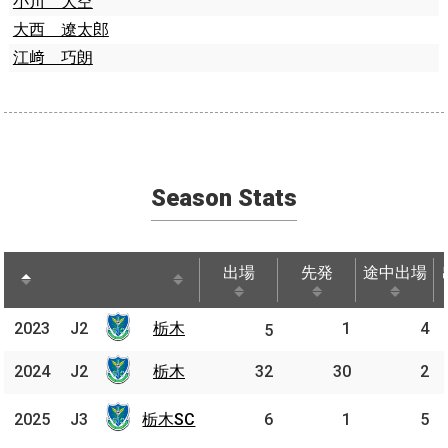
小川 大空
大西 遼太郎
江﨑 巧朗
Season Stats
出場
先発
途中出場
出場
先発
途中出場
2023
2023
J2
栃木
1
4
J2
栃木
5
2024
2024
J2
J2
栃木
栃木
32
30
2
栃木
2025
2025
J3
J3
栃木SC
6
1
5
SC