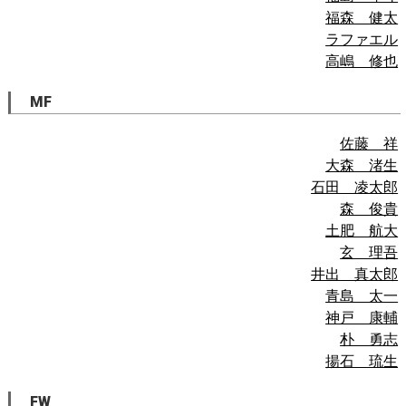
福森 健太
ラファエル
高嶋 修也
MF
佐藤 祥
大森 渚生
石田 凌太郎
森 俊貴
土肥 航大
玄 理吾
井出 真太郎
青島 太一
神戸 康輔
朴 勇志
揚石 琉生
FW