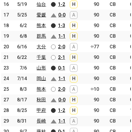
16
16
5/19
5/19
仙台
仙台
1-2
H
90
CB
17
17
5/25
5/25
愛媛
愛媛
0-0
A
90
CB
18
18
6/2
6/2
熊本
熊本
1-3
H
90
CB
19
19
6/8
6/8
群馬
群馬
1-1
H
90
CB
20
20
6/16
6/16
大分
大分
2-0
A
77
CB
21
21
6/22
6/22
千葉
千葉
2-1
H
90
CB
23
23
7/6
7/6
山形
山形
0-1
A
90
CB
24
24
7/14
7/14
岡山
岡山
1-1
H
90
CB
25
25
8/3
8/3
熊本
熊本
2-0
A
10
CB
27
27
8/17
8/17
秋田
秋田
0-0
H
90
CB
28
28
8/25
8/25
甲府
甲府
1-2
H
90
CB
29
29
8/31
8/31
長崎
長崎
1-1
A
90
CB
30
30
9/7
9/7
藤枝
藤枝
0-1
A
90
CB