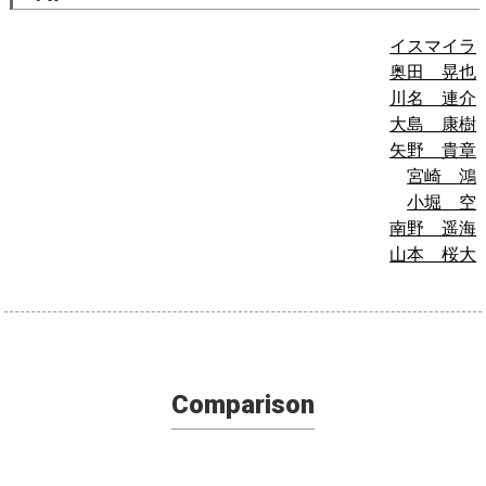
イスマイラ
奥田 晃也
川名 連介
大島 康樹
矢野 貴章
宮崎 鴻
小堀 空
南野 遥海
山本 桜大
Comparison