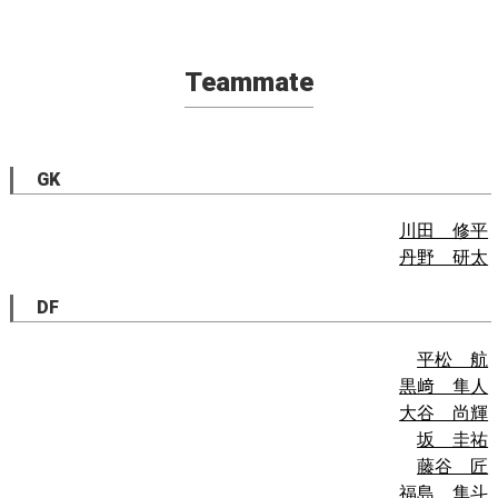
Teammate
GK
川田 修平
丹野 研太
DF
平松 航
黒﨑 隼人
大谷 尚輝
坂 圭祐
藤谷 匠
福島 隼斗