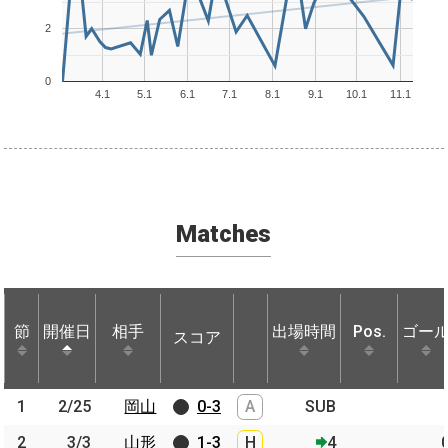
2
0
4.1
5.1
6.1
7.1
8.1
9.1
10.1
11.1
Matches
節
節
開催日
開催日
相手
相手
出場時間
Pos.
ゴー
スコア
節
開催日
相手
スコア
出場時間
Pos.
ゴー
1
1
2/25
2/25
岡山
岡山
0-3
A
SUB
2
2
3/3
3/3
山形
山形
1-3
H
4