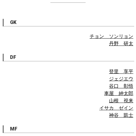
GK
チョン ソンリョン
丹野 研太
DF
登里 享平
ジェジエウ
谷口 彰悟
車屋 紳太郎
山根 視来
イサカ ゼイン
神谷 凱士
MF