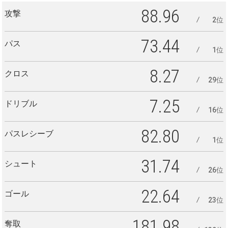
88.96
攻撃
2位
73.44
パス
1位
8.27
クロス
29位
7.25
ドリブル
16位
82.80
パスレシーブ
1位
31.74
シュート
26位
22.64
ゴール
23位
181.98
奪取