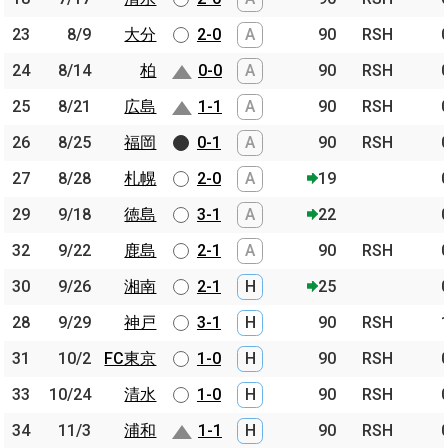
23
23
8/9
8/9
大分
大分
2-0
A
90
RSH
24
24
8/14
8/14
柏
柏
0-0
A
90
RSH
25
25
8/21
8/21
広島
広島
1-1
A
90
RSH
26
26
8/25
8/25
福岡
福岡
0-1
A
90
RSH
27
27
8/28
8/28
札幌
札幌
2-0
A
19
29
29
9/18
9/18
徳島
徳島
3-1
A
22
32
32
9/22
9/22
鹿島
鹿島
2-1
A
90
RSH
30
30
9/26
9/26
湘南
湘南
2-1
H
25
28
28
9/29
9/29
神戸
神戸
3-1
H
90
RSH
31
31
10/2
10/2
FC東京
FC東京
1-0
H
90
RSH
33
33
10/24
10/24
清水
清水
1-0
H
90
RSH
34
34
11/3
11/3
浦和
浦和
1-1
H
90
RSH