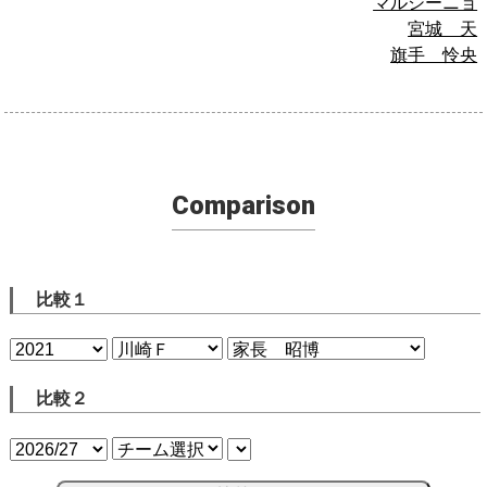
マルシーニョ
宮城 天
旗手 怜央
Comparison
比較１
比較２