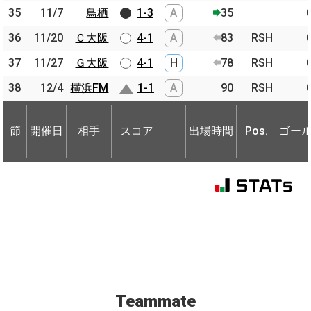
35
35
11/7
11/7
鳥栖
鳥栖
1-3
A
35
36
36
11/20
11/20
Ｃ大阪
Ｃ大阪
4-1
A
83
RSH
37
37
11/27
11/27
Ｇ大阪
Ｇ大阪
4-1
H
78
RSH
38
38
12/4
12/4
横浜FM
横浜FM
1-1
A
90
RSH
節
開催日
相手
スコア
出場時間
Pos.
ゴー
節
節
開催日
開催日
相手
相手
スコア
出場時間
Pos.
ゴー
Teammate