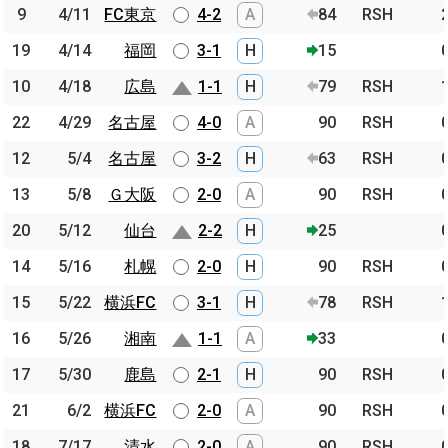
9
9
4/11
4/11
FC東京
FC東京
4-2
A
84
RSH
19
19
4/14
4/14
福岡
福岡
3-1
H
15
10
10
4/18
4/18
広島
広島
1-1
H
79
RSH
22
22
4/29
4/29
名古屋
名古屋
4-0
A
90
RSH
12
12
5/4
5/4
名古屋
名古屋
3-2
H
63
RSH
13
13
5/8
5/8
Ｇ大阪
Ｇ大阪
2-0
A
90
RSH
20
20
5/12
5/12
仙台
仙台
2-2
H
25
14
14
5/16
5/16
札幌
札幌
2-0
H
90
RSH
15
15
5/22
5/22
横浜FC
横浜FC
3-1
H
78
RSH
16
16
5/26
5/26
湘南
湘南
1-1
A
33
17
17
5/30
5/30
鹿島
鹿島
2-1
H
90
RSH
21
21
6/2
6/2
横浜FC
横浜FC
2-0
A
90
RSH
18
18
7/17
7/17
清水
清水
2-0
A
90
RSH