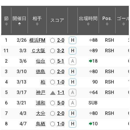
節
節
開催日
開催日
相手
相手
出場時間
Pos.
ゴー
スコア
節
開催日
相手
スコア
出場時間
Pos.
ゴー
1
1
2/26
2/26
横浜FM
横浜FM
2-0
H
88
RSH
11
11
3/3
3/3
Ｃ大阪
Ｃ大阪
3-2
H
89
RSH
2
2
3/6
3/6
仙台
仙台
5-1
A
18
3
3
3/10
3/10
徳島
徳島
2-0
H
80
RSH
4
4
3/13
3/13
柏
柏
1-0
H
90
RSH
5
5
3/17
3/17
神戸
神戸
1-1
A
64
RSH
6
6
3/21
3/21
浦和
浦和
5-0
A
SUB
7
7
4/3
4/3
大分
大分
2-0
H
80
RSH
8
8
4/7
4/7
鳥栖
鳥栖
1-0
H
10