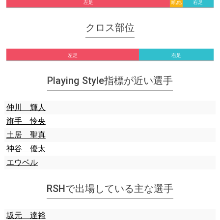
左足
頭,他
右足
クロス部位
左足
右足
Playing Style指標が近い選手
仲川 輝人
旗手 怜央
土居 聖真
神谷 優太
エウベル
RSHで出場している主な選手
坂元 達裕