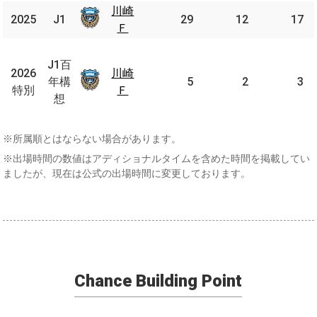
川崎
川崎
2025
2025
J1
J1
29
12
17
Ｆ
Ｆ
J1
百
J1百
2026
2026
川崎
川崎
年
年構
5
2
3
特別
特別
Ｆ
Ｆ
構
想
想
※所属順とはならない場合があります。
※出場時間の数値はアディショナルタイムを含めた時間を掲載してい
ましたが、現在は公式の出場時間に変更しております。
Chance Building Point