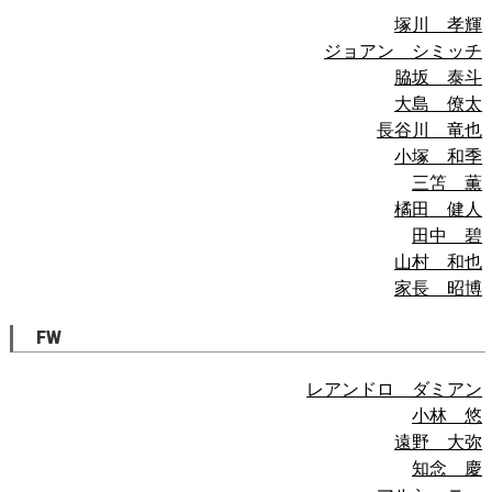
塚川 孝輝
ジョアン シミッチ
脇坂 泰斗
大島 僚太
長谷川 竜也
小塚 和季
三笘 薫
橘田 健人
田中 碧
山村 和也
家長 昭博
FW
レアンドロ ダミアン
小林 悠
遠野 大弥
知念 慶