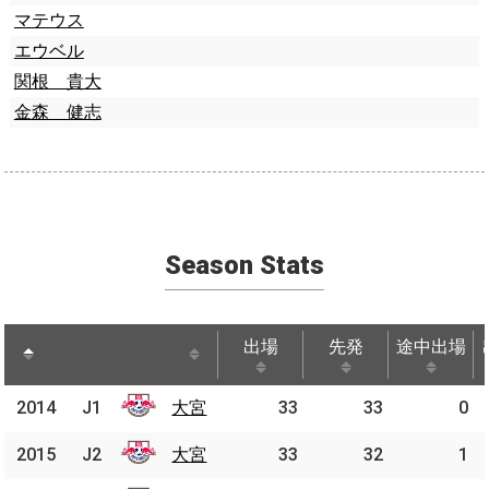
マテウス
エウベル
関根 貴大
金森 健志
Season Stats
出場
先発
途中出場
出場
先発
途中出場
2014
2014
J1
J1
大宮
大宮
33
33
0
2015
2015
J2
J2
大宮
大宮
33
32
1