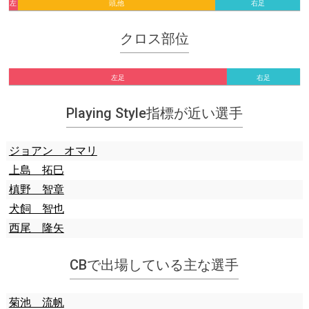
左
頭,他
右足
足
クロス部位
左足
右足
Playing Style指標が近い選手
ジョアン オマリ
上島 拓巳
槙野 智章
犬飼 智也
西尾 隆矢
CBで出場している主な選手
菊池 流帆