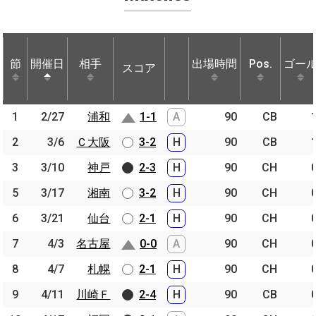
節
節
開催日
開催日
相手
相手
出場時間
Pos.
ゴー
スコア
節
開催日
相手
スコア
出場時間
Pos.
ゴー
1
1
2/27
2/27
浦和
浦和
1-1
A
90
CB
2
2
3/6
3/6
Ｃ大阪
Ｃ大阪
3-2
H
90
CB
3
3
3/10
3/10
神戸
神戸
2-3
H
90
CH
5
5
3/17
3/17
湘南
湘南
3-2
H
90
CH
6
6
3/21
3/21
仙台
仙台
2-1
H
90
CH
7
7
4/3
4/3
名古屋
名古屋
0-0
A
90
CH
8
8
4/7
4/7
札幌
札幌
2-1
H
90
CH
9
9
4/11
4/11
川崎Ｆ
川崎Ｆ
2-4
H
90
CB