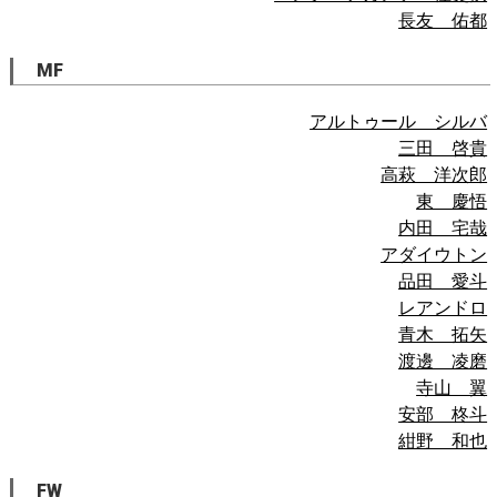
長友 佑都
MF
アルトゥール シルバ
三田 啓貴
高萩 洋次郎
東 慶悟
内田 宅哉
アダイウトン
品田 愛斗
レアンドロ
青木 拓矢
渡邊 凌磨
寺山 翼
安部 柊斗
紺野 和也
FW