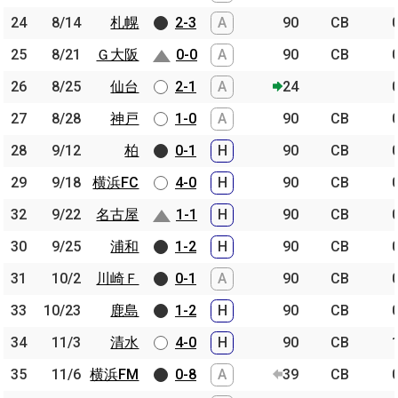
24
24
8/14
8/14
札幌
札幌
2-3
A
90
CB
25
25
8/21
8/21
Ｇ大阪
Ｇ大阪
0-0
A
90
CB
26
26
8/25
8/25
仙台
仙台
2-1
A
24
27
27
8/28
8/28
神戸
神戸
1-0
A
90
CB
28
28
9/12
9/12
柏
柏
0-1
H
90
CB
29
29
9/18
9/18
横浜FC
横浜FC
4-0
H
90
CB
32
32
9/22
9/22
名古屋
名古屋
1-1
H
90
CB
30
30
9/25
9/25
浦和
浦和
1-2
H
90
CB
31
31
10/2
10/2
川崎Ｆ
川崎Ｆ
0-1
A
90
CB
33
33
10/23
10/23
鹿島
鹿島
1-2
H
90
CB
34
34
11/3
11/3
清水
清水
4-0
H
90
CB
35
35
11/6
11/6
横浜FM
横浜FM
0-8
A
39
CB