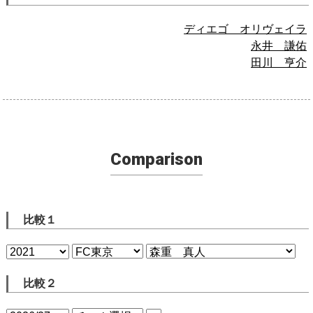
ディエゴ オリヴェイラ
永井 謙佑
田川 亨介
Comparison
比較１
比較２