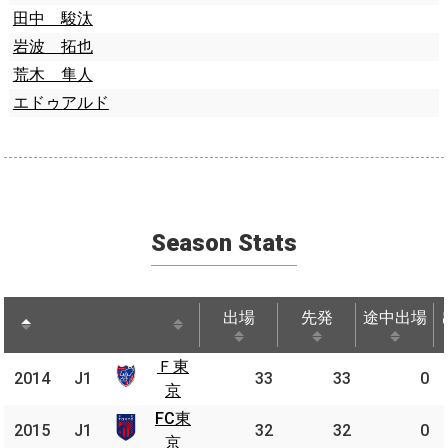
田中 駿汰
岩波 拓也
荒木 隼人
エドゥアルド
Season Stats
出場
先発
途中出場
出場
先発
途中出場
Ｆ東
Ｆ東
2014
2014
J1
J1
33
33
0
京
京
FC東
FC
2015
2015
J1
J1
32
32
0
東京
京