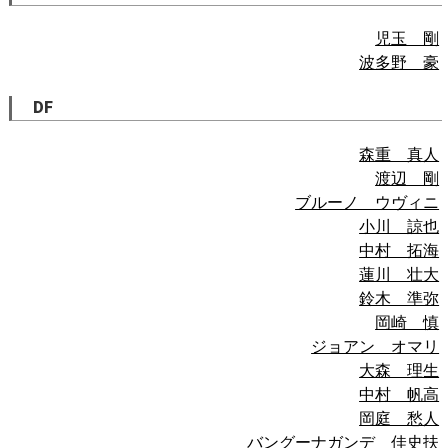
児玉 剛
波多野 豪
DF
森重 真人
渡辺 剛
ブルーノ ウヴィニ
小川 諒也
中村 拓海
蓮川 壮大
鈴木 準弥
岡崎 慎
ジョアン オマリ
大森 理生
中村 帆高
岡庭 愁人
バングーナガンデ 佳史扶