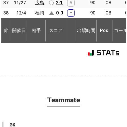
37
37
11/27
11/27
広島
広島
2-1
A
90
CB
38
38
12/4
12/4
福岡
福岡
0-0
H
90
CB
節
開催日
相手
スコア
出場時間
Pos.
ゴー
節
節
開催日
開催日
相手
相手
スコア
出場時間
Pos.
ゴー
Teammate
GK