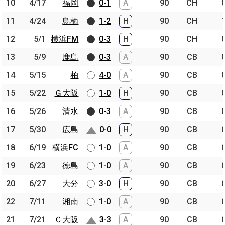
10
10
4/17
4/17
福岡
福岡
0-1
A
90
CH
11
11
4/24
4/24
鳥栖
鳥栖
1-2
H
90
CH
12
12
5/1
5/1
横浜FM
横浜FM
0-3
H
90
CH
13
13
5/9
5/9
鹿島
鹿島
0-3
A
90
CB
14
14
5/15
5/15
柏
柏
4-0
A
90
CB
15
15
5/22
5/22
Ｇ大阪
Ｇ大阪
1-0
H
90
CB
16
16
5/26
5/26
清水
清水
0-3
A
90
CB
17
17
5/30
5/30
広島
広島
0-0
H
90
CB
18
18
6/19
6/19
横浜FC
横浜FC
1-0
A
90
CB
19
19
6/23
6/23
徳島
徳島
1-0
A
90
CB
20
20
6/27
6/27
大分
大分
3-0
H
90
CB
22
22
7/11
7/11
湘南
湘南
1-0
A
90
CB
21
21
7/21
7/21
Ｃ大阪
Ｃ大阪
3-3
A
90
CB