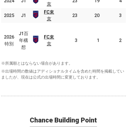
2024
2024
J1
J1
23
19
4
東京
京
FC東
FC
2025
2025
J1
J1
23
20
3
東京
京
J1
百
J1百
2026
2026
FC東
FC
年
年構
3
1
2
特別
特別
東京
京
構
想
想
※所属順とはならない場合があります。
※出場時間の数値はアディショナルタイムを含めた時間を掲載してい
ましたが、現在は公式の出場時間に変更しております。
Chance Building Point