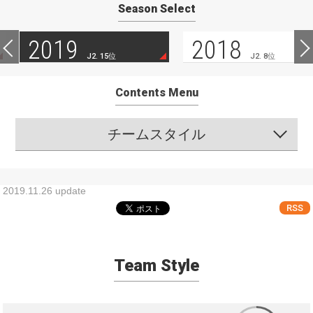
Season Select
2019
2018
J2. 15位
J2. 8位
Contents Menu
チームスタイル
2019.11.26 update
RSS
Team Style