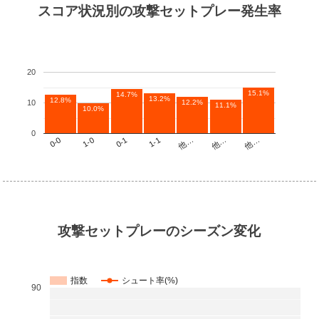
スコア状況別の攻撃セットプレー発生率
20
15.1%
14.7%
13.2%
12.8%
12.2%
10
11.1%
10.0%
0
他…
1-1
1-0
他…
他…
0-1
0-0
攻撃セットプレーのシーズン変化
指数
シュート率(%)
90