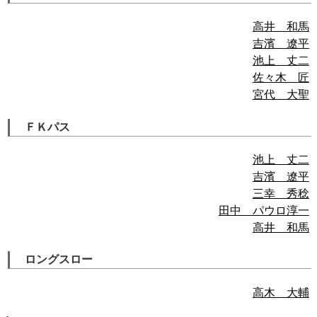
高井 和馬
吉濱 遼平
池上 丈二
佐々木 匠
宮代 大聖
ＦＫパス
池上 丈二
吉濱 遼平
三幸 秀稔
田中 パウロ淳一
高井 和馬
ロングスロー
高木 大輔