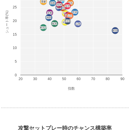
横浜FC
横浜FC
愛媛
愛媛
長崎
長崎
大宮
大宮
琉球
琉球
金沢
金沢
25
徳島
徳島
新潟
新潟
水戸
水戸
シュート率(%)
甲府
甲府
京都
京都
千葉
千葉
岡山
岡山
山口
山口
福岡
福岡
20
鹿児島
鹿児島
栃木
栃木
岐阜
岐阜
山形
山形
東京Ｖ
東京Ｖ
町田
町田
15
10
5
0
20
30
40
50
60
70
80
90
指数
攻撃セットプレー時のチャンス構築率