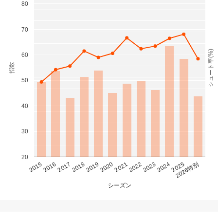
80
70
シュート率(%)
60
指数
50
40
30
20
2015
2016
2017
2018
2019
2020
2021
2022
2023
2024
2025
2026特別
シーズン