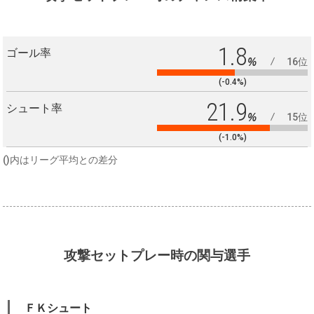
1.8
ゴール率
%
16位
(-0.4%)
21.9
シュート率
%
15位
(-1.0%)
()内はリーグ平均との差分
攻撃セットプレー時の関与選手
ＦＫシュート