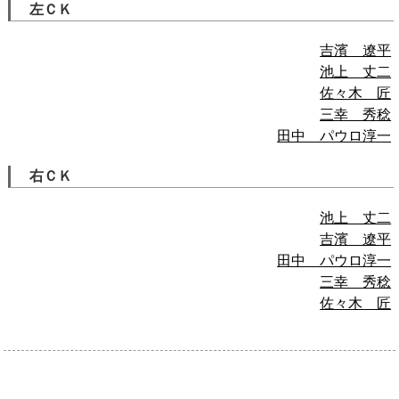
左ＣＫ
吉濱 遼平
池上 丈二
佐々木 匠
三幸 秀稔
田中 パウロ淳一
右ＣＫ
池上 丈二
吉濱 遼平
田中 パウロ淳一
三幸 秀稔
佐々木 匠