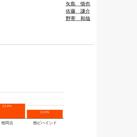
矢島 慎也
佐藤 謙介
野寄 和哉
22.8%
13.6%
他同点
他ビハインド