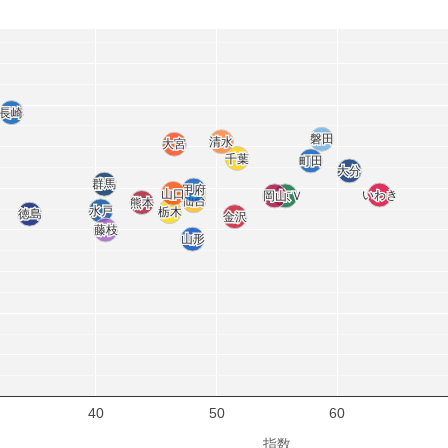
長崎
長崎
磐田
磐田
清水
清水
大宮
大宮
千葉
千葉
町田
町田
大分
大分
群馬
群馬
甲府
甲府
山口
山口
いわき
いわき
岡山
岡山
東京Ｖ
東京Ｖ
仙台
仙台
熊本
熊本
水戸
水戸
栃木
栃木
徳島
徳島
金沢
金沢
藤枝
藤枝
山形
山形
40
50
60
指数