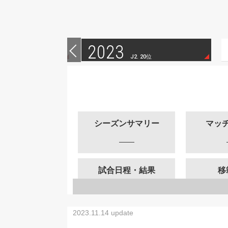
2023
 11位
J2. 20位
シーズンサマリー
マッ
試合日程・結果
移
2023.11.14 update