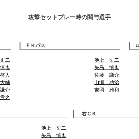
攻撃セットプレー時の関与選手
ＦＫパス
丈二
池上 丈二
慎也
矢島 慎也
啓人
佐藤 謙介
大輔
山瀬 功治
謙介
吉岡 雅和
貴之
右ＣＫ
池上 丈二
矢島 慎也