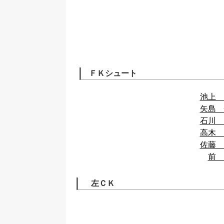
ＦＫシュート
池上 
矢島 
石川 
高木 
佐藤 
前 
左ＣＫ