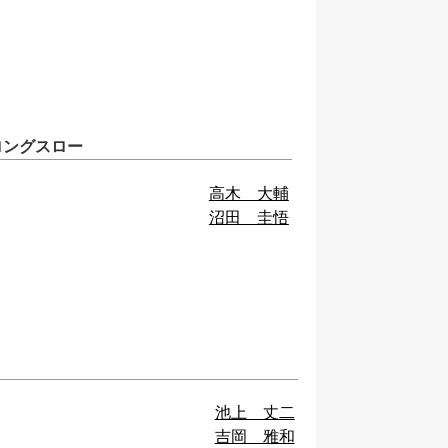
ロングスロー
高木 大輔
沼田 圭悟
池上 丈二
吉岡 雅和