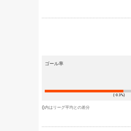
ゴール率
(-0.3%)
()内はリーグ平均との差分