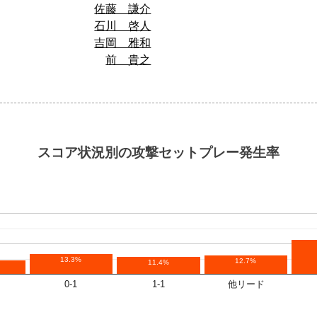
佐藤 謙介
石川 啓人
吉岡 雅和
前 貴之
スコア状況別の攻撃セットプレー発生率
13.3%
12.7%
11.4%
0-1
1-1
他リード