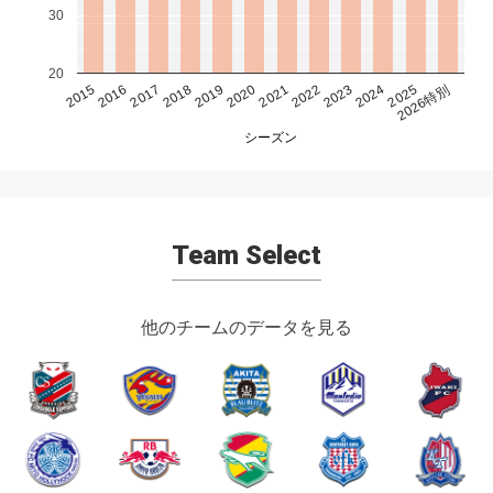
30
20
2015
2016
2017
2018
2019
2020
2021
2022
2023
2024
2025
2026特別
シーズン
Team Select
他のチームのデータを見る