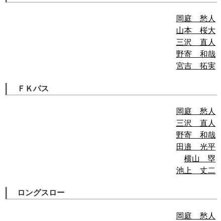
岡庭 愁人
山本 桜大
三沢 直人
野寄 和哉
宮吉 拓実
ＦＫパス
岡庭 愁人
三沢 直人
野寄 和哉
田邉 光平
横山 塁
池上 丈二
ロングスロー
岡庭 愁人