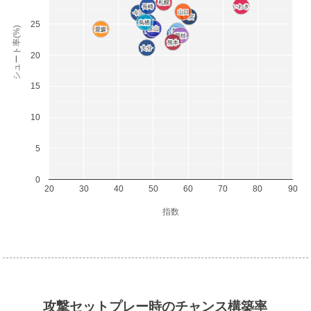
札幌
札幌
長崎
長崎
いわき
いわき
山口
山口
今治
今治
大宮
大宮
鳥栖
鳥栖
水戸
水戸
25
シュート率(%)
富山
富山
愛媛
愛媛
山形
山形
磐田
磐田
秋田
秋田
藤枝
藤枝
熊本
熊本
大分
大分
20
15
10
5
0
20
30
40
50
60
70
80
90
指数
攻撃セットプレー時のチャンス構築率