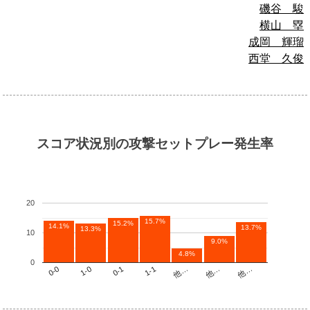
磯谷 駿
横山 塁
成岡 輝瑠
西堂 久俊
スコア状況別の攻撃セットプレー発生率
20
15.7%
15.2%
14.1%
13.7%
13.3%
10
9.0%
4.8%
0
他…
1-1
1-0
他…
他…
0-1
0-0