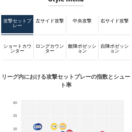
攻撃セットプ
左サイド攻撃
中央攻撃
右サイド攻撃
レー
ショートカウ
ロングカウン
敵陣ポゼッシ
自陣ポゼッシ
ンター
ター
ョン
ョン
リーグ内における攻撃セットプレーの指数とシュー
ト率
40
35
千葉
千葉
仙台
仙台
徳島
徳島
甲府
甲府
30