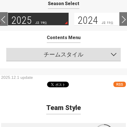
Season Select
2025
2024
J2. 19位
J2. 11位
Contents Menu
チームスタイル
2025.12.1 update
RSS
Team Style