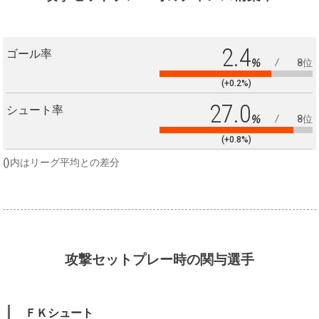
2.4
ゴール率
%
8位
(+0.2%)
27.0
シュート率
%
8位
(+0.8%)
()内はリーグ平均との差分
攻撃セットプレー時の関与選手
ＦＫシュート