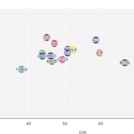
琉球
琉球
富山
富山
福島
福島
藤枝
藤枝
栃木
栃木
大分
大分
長野
長野
鳥取
鳥取
Ｆ東23
Ｆ東23
Ｇ大23
Ｇ大23
Ｃ大23
Ｃ大23
相模原
相模原
鹿児島
鹿児島
YS横浜
YS横浜
40
50
60
指数