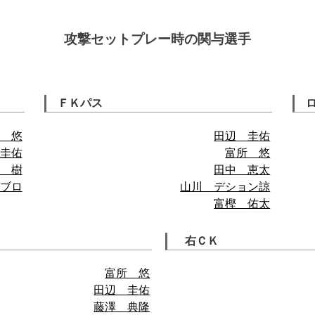
攻撃セットプレー時の関与選手
ＦＫパス
 悠
田辺 圭佑
圭佑
富所 悠
 樹
田中 恵太
ブロ
山川 デション諒
富樫 佑太
右ＣＫ
富所 悠
田辺 圭佑
藤澤 典隆