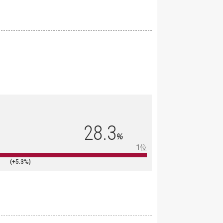
28.3
%
1位
(+5.3%)