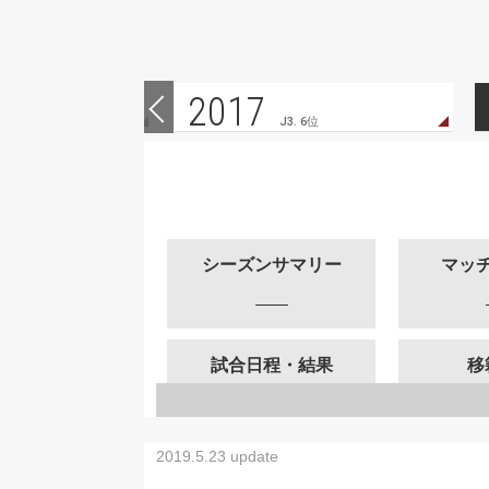
2017
 1位
J3. 6位
シーズンサマリー
マッ
試合日程・結果
移
2019.5.23 update