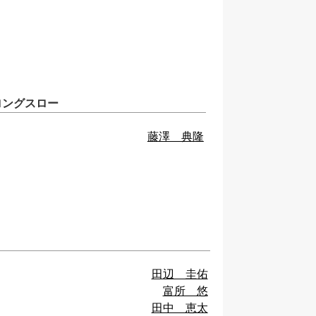
ロングスロー
藤澤 典隆
田辺 圭佑
富所 悠
田中 恵太