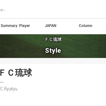
Summary:
Player
JAPAN
Column
ＦＣ琉球
Style
ＦＣ琉球
FC Ryukyu