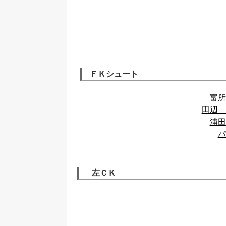
ＦＫシュート
富所
田辺 
浦田
パ
左ＣＫ