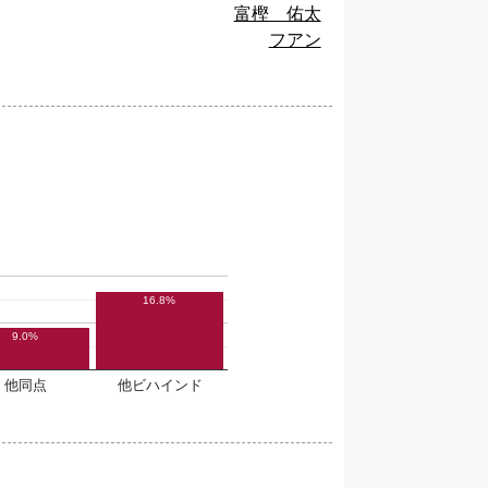
富樫 佑太
フアン
16.8%
9.0%
他同点
他ビハインド