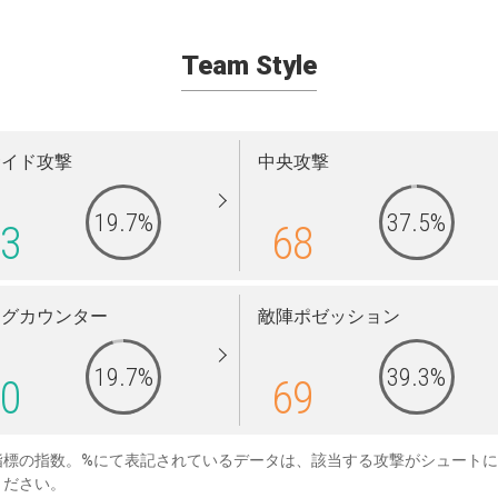
Team Style
サイド攻撃
中央攻撃
19.7%
37.5%
3
68
ングカウンター
敵陣ポゼッション
19.7%
39.3%
0
69
指標の指数。%にて表記されているデータは、該当する攻撃がシュート
ください。