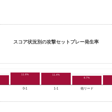
スコア状況別の攻撃セットプレー発生率
11.6%
11.4%
8.7%
0-1
1-1
他リード