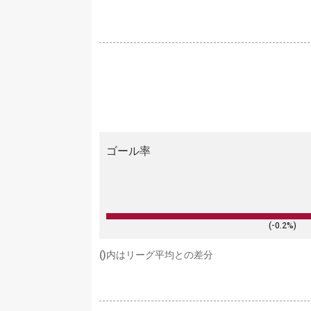
ゴール率
(-0.2%)
()内はリーグ平均との差分