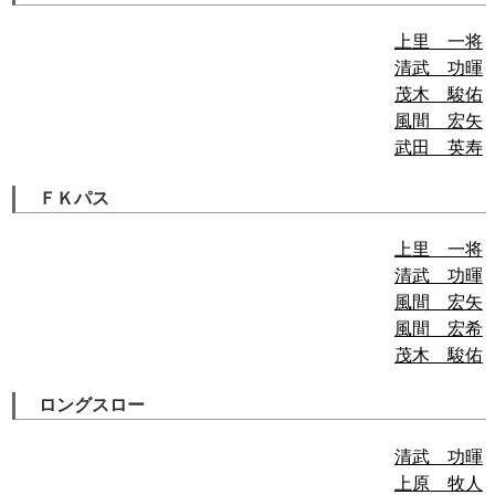
上里 一将
清武 功暉
茂木 駿佑
風間 宏矢
武田 英寿
ＦＫパス
上里 一将
清武 功暉
風間 宏矢
風間 宏希
茂木 駿佑
ロングスロー
清武 功暉
上原 牧人