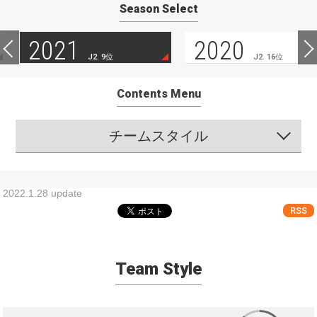
Season Select
2021
2020
J2. 9位
J2. 16位
Contents Menu
チームスタイル
2022.1.28 update
RSS
Team Style