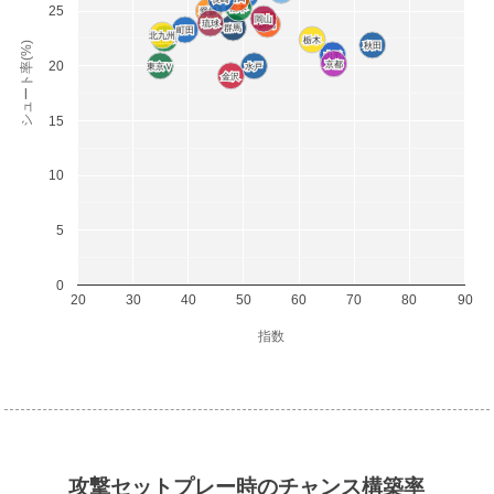
松本
松本
25
愛媛
愛媛
岡山
岡山
琉球
琉球
新潟
新潟
群馬
群馬
町田
町田
北九州
北九州
相模原
相模原
栃木
栃木
シュート率(%)
秋田
秋田
山形
山形
20
京都
京都
東京Ｖ
東京Ｖ
水戸
水戸
金沢
金沢
15
10
5
0
20
30
40
50
60
70
80
90
指数
攻撃セットプレー時のチャンス構築率