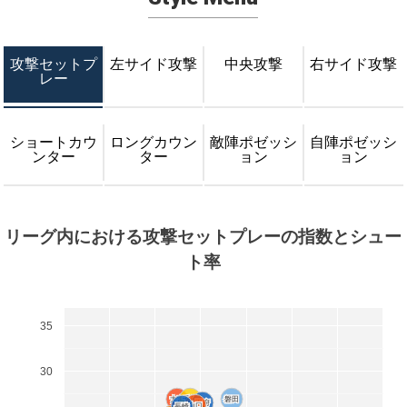
攻撃セットプ
左サイド攻撃
中央攻撃
右サイド攻撃
レー
ショートカウ
ロングカウン
敵陣ポゼッシ
自陣ポゼッシ
ンター
ター
ョン
ョン
リーグ内における攻撃セットプレーの指数とシュー
ト率
35
30
大宮
大宮
千葉
千葉
磐田
磐田
甲府
甲府
山口
山口
長崎
長崎