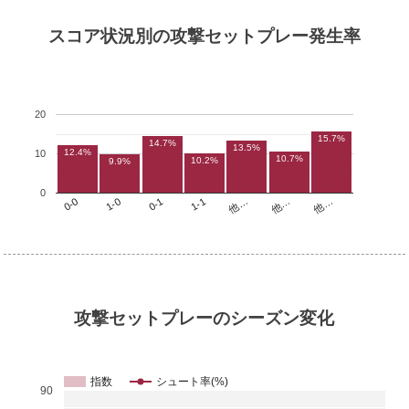
スコア状況別の攻撃セットプレー発生率
20
15.7%
14.7%
13.5%
12.4%
10
10.7%
10.2%
9.9%
0
他…
1-1
1-0
他…
他…
0-1
0-0
攻撃セットプレーのシーズン変化
指数
シュート率(%)
90