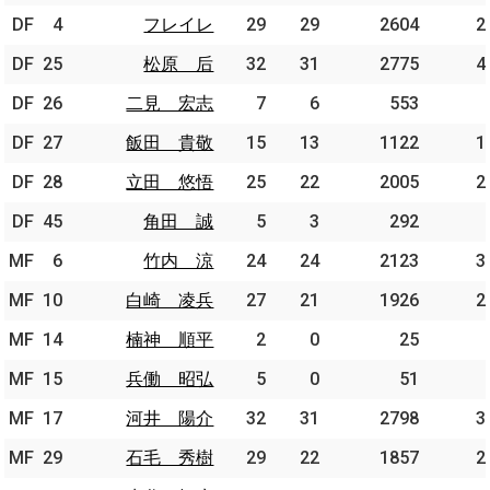
DF
DF
4
4
フレイレ
フレイレ
29
29
2604
2
DF
DF
25
25
松原 后
松原 后
32
31
2775
4
DF
DF
26
26
二見 宏志
二見 宏志
7
6
553
DF
DF
27
27
飯田 貴敬
飯田 貴敬
15
13
1122
1
DF
DF
28
28
立田 悠悟
立田 悠悟
25
22
2005
2
DF
DF
45
45
角田 誠
角田 誠
5
3
292
MF
MF
6
6
竹内 涼
竹内 涼
24
24
2123
3
MF
MF
10
10
白崎 凌兵
白崎 凌兵
27
21
1926
2
MF
MF
14
14
楠神 順平
楠神 順平
2
0
25
MF
MF
15
15
兵働 昭弘
兵働 昭弘
5
0
51
MF
MF
17
17
河井 陽介
河井 陽介
32
31
2798
3
MF
MF
29
29
石毛 秀樹
石毛 秀樹
29
22
1857
2