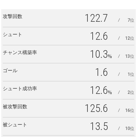
122.7
攻撃回数
7位
12.6
シュート
12位
10.3
チャンス構築率
%
13位
1.6
ゴール
1位
12.6
シュート成功率
%
2位
125.6
被攻撃回数
16位
13.5
被シュート
10位