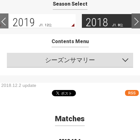
Season Select
2019
2018
J1. 12位
J1. 8位
Contents Menu
シーズンサマリー
2018.12.2 update
RSS
Matches