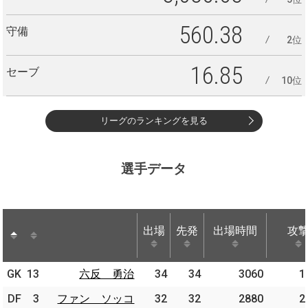
560.38
守備
2位
16.85
セーブ
10位
リーグのランキングを見る
選手データ
出場
先発
出場時間
攻
出場
先発
出場時間
攻
GK
GK
13
13
六反 勇治
六反 勇治
34
34
3060
1
DF
DF
3
3
ファン ソッコ
ファン ソッコ
32
32
2880
2