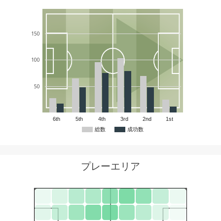
150
100
50
6th
5th
4th
3rd
2nd
1st
総数
成功数
プレーエリア