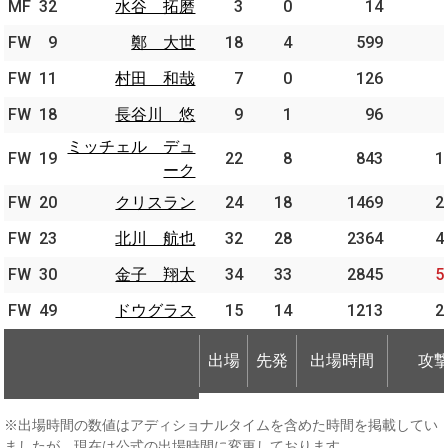
MF
MF
32
32
水谷 拓磨
水谷 拓磨
3
0
14
FW
FW
9
9
鄭 大世
鄭 大世
18
4
599
FW
FW
11
11
村田 和哉
村田 和哉
7
0
126
FW
FW
18
18
長谷川 悠
長谷川 悠
9
1
96
ミッチェル デュ
ミッチェル デュ
FW
FW
19
19
22
8
843
1
ーク
ーク
FW
FW
20
20
クリスラン
クリスラン
24
18
1469
2
FW
FW
23
23
北川 航也
北川 航也
32
28
2364
4
FW
FW
30
30
金子 翔太
金子 翔太
34
33
2845
5
FW
FW
49
49
ドウグラス
ドウグラス
15
14
1213
2
出場
先発
出場時間
攻
出場
先発
出場時間
攻
※出場時間の数値はアディショナルタイムを含めた時間を掲載してい
ましたが、現在は公式の出場時間に変更しております。