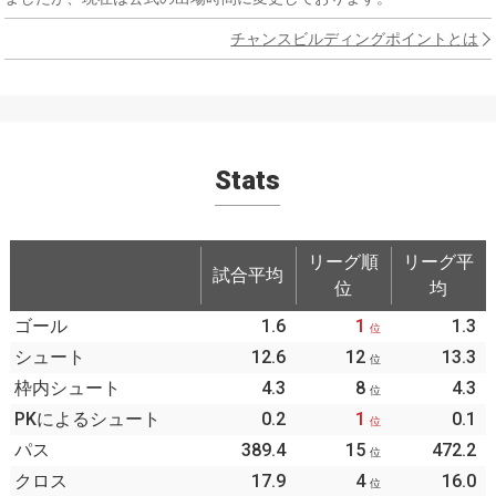
チャンスビルディングポイントとは
Stats
リーグ順
リーグ平
試合平均
位
均
ゴール
1.6
1
1.3
位
シュート
12.6
12
13.3
位
枠内シュート
4.3
8
4.3
位
PKによるシュート
0.2
1
0.1
位
パス
389.4
15
472.2
位
クロス
17.9
4
16.0
位