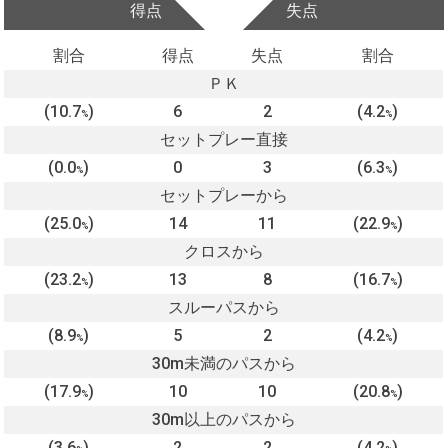
得点
失点
割合
得点
失点
割合
ＰＫ
(10.7
)
6
2
(4.2
)
%
%
セットプレー直接
(0.0
)
0
3
(6.3
)
%
%
セットプレーから
(25.0
)
14
11
(22.9
)
%
%
クロスから
(23.2
)
13
8
(16.7
)
%
%
スルーパスから
(8.9
)
5
2
(4.2
)
%
%
30m未満のパスから
(17.9
)
10
10
(20.8
)
%
%
30m以上のパスから
(3.6
)
2
2
(4.2
)