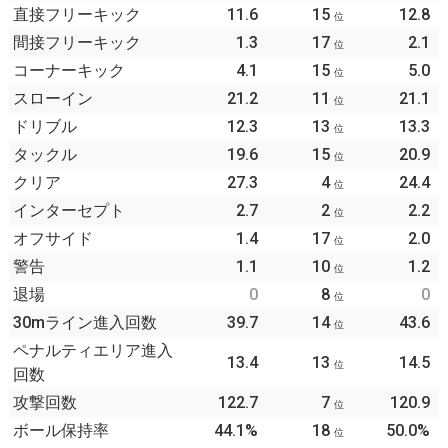
直接フリーキック
11.6
15
12.8
位
間接フリーキック
1.3
17
2.1
位
コーナーキック
4.1
15
5.0
位
スローイン
21.2
11
21.1
位
ドリブル
12.3
13
13.3
位
タックル
19.6
15
20.9
位
クリア
27.3
4
24.4
位
インターセプト
2.7
2
2.2
位
オフサイド
1.4
17
2.0
位
警告
1.1
10
1.2
位
退場
0
8
0
位
30mライン進入回数
39.7
14
43.6
位
ペナルティエリア進入
13.4
13
14.5
位
回数
攻撃回数
122.7
7
120.9
位
ボール保持率
44.1%
18
50.0%
位