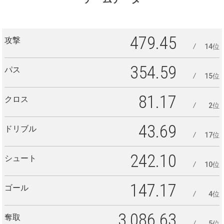
479.45
攻撃
14位
354.59
パス
15位
81.17
クロス
2位
43.69
ドリブル
17位
242.10
シュート
10位
147.17
ゴール
4位
3,086.63
奪取
5位