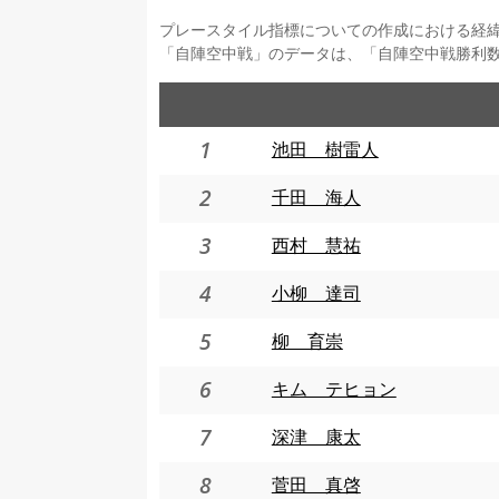
プレースタイル指標についての作成における経
「自陣空中戦」のデータは、「自陣空中戦勝利
1
池田 樹雷人
2
千田 海人
3
西村 慧祐
4
小柳 達司
5
柳 育崇
6
キム テヒョン
7
深津 康太
8
菅田 真啓