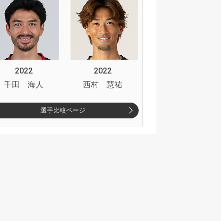
2022
2022
千田 海人
西村 慧祐
選手比較ページ