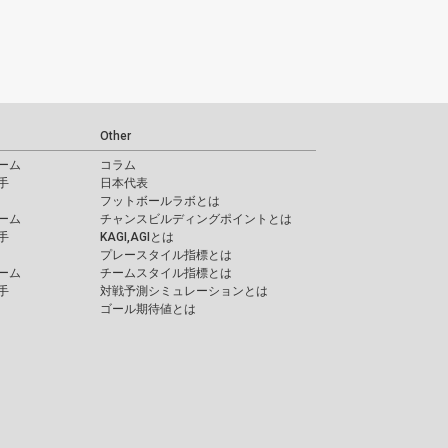
Other
ーム
コラム
手
日本代表
フットボールラボとは
ーム
チャンスビルディングポイントとは
手
KAGI,AGIとは
プレースタイル指標とは
ーム
チームスタイル指標とは
手
対戦予測シミュレーションとは
ゴール期待値とは