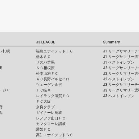
J3 LEAGUE
Summary
レ札幌
福島ユナイテッドＦＣ
J1 リーグサマリーチ
栃木ＳＣ
J1 リーグサマリー選
ザスパ群馬
J1 ベストイレブン
田
ＳＣ相模原
J2 リーグサマリーチ
松本山雅ＦＣ
J2 リーグサマリー選
ＡＣ長野パルセイロ
J2 ベストイレブン
ツエーゲン金沢
J3 リーグサマリーチ
ージャ
ＦＣ岐阜
J3 リーグサマリー選
レイラック滋賀ＦＣ
J3 ベストイレブン
ＦＣ大阪
府
奈良クラブ
潟
ガイナーレ鳥取
レノファ山口ＦＣ
カマタマーレ讃岐
愛媛ＦＣ
高知ユナイテッドＳＣ