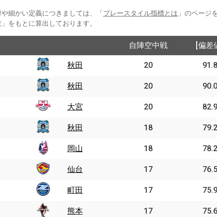
緯や細かい定義につきましては、「
プレースタイル指標とは
」のページ
数」をもとに算出しております。
自陣空中戦
[偏差
秋田
20
91.
秋田
20
90.
大宮
20
82.
秋田
18
79.
岡山
18
78.
仙台
17
76.
町田
17
75.
熊本
17
75.