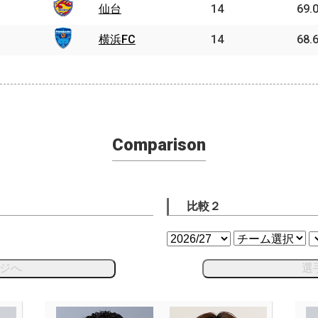
仙台
14
69.
横浜FC
14
68.
Comparison
比較２
ジへ
選