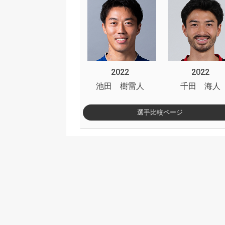
2022
2022
池田 樹雷人
千田 海人
選手比較ページ