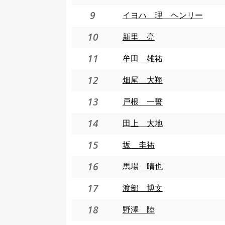
9
イヨハ 理 ヘンリー
10
新里 亮
11
牟田 雄祐
12
畑尾 大翔
13
戸根 一誓
14
田上 大地
15
坂 圭祐
16
馬場 晴也
17
渡部 博文
18
野澤 陸