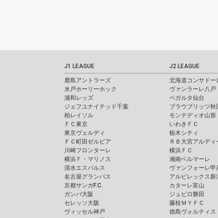
J1 LEAGUE
J2 LEAGUE
鹿島アントラーズ
北海道コンサドー
水戸ホーリーホック
ヴァンラーレ八戸
浦和レッズ
ベガルタ仙台
ジェフユナイテッド千葉
ブラウブリッツ秋
柏レイソル
モンテディオ山形
ＦＣ東京
いわきＦＣ
東京ヴェルディ
栃木シティ
ＦＣ町田ゼルビア
ＲＢ大宮アルディ
川崎フロンターレ
横浜ＦＣ
横浜Ｆ・マリノス
湘南ベルマーレ
清水エスパルス
ヴァンフォーレ甲
名古屋グランパス
アルビレックス新
京都サンガF.C.
カターレ富山
ガンバ大阪
ジュビロ磐田
セレッソ大阪
藤枝ＭＹＦＣ
ヴィッセル神戸
徳島ヴォルティス