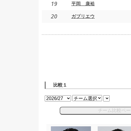
19
平岡 康裕
20
ガブリエウ
比較１
チーム比較ペー