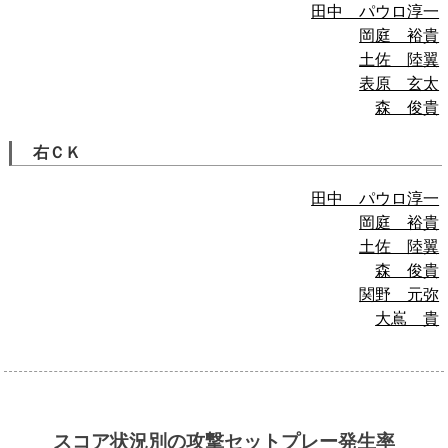
田中 パウロ淳一
岡庭 裕貴
土佐 陸翼
表原 玄太
森 俊貴
右ＣＫ
田中 パウロ淳一
岡庭 裕貴
土佐 陸翼
森 俊貴
関野 元弥
大嶌 貴
スコア状況別の攻撃セットプレー発生率