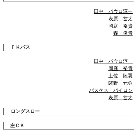
田中 パウロ淳一
表原 玄太
岡庭 裕貴
森 俊貴
ＦＫパス
田中 パウロ淳一
岡庭 裕貴
土佐 陸翼
関野 元弥
バスケス バイロン
表原 玄太
ロングスロー
左ＣＫ