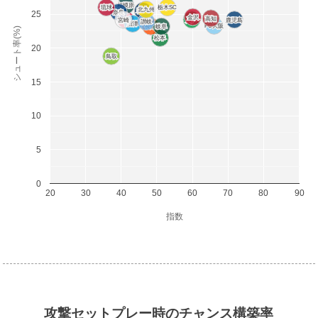
相模原
相模原
琉球
琉球
栃木SC
栃木SC
北九州
北九州
群馬
群馬
奈良
奈良
25
金沢
金沢
高知
高知
宮崎
宮崎
福島
福島
八戸
八戸
鹿児島
鹿児島
讃岐
讃岐
沼津
沼津
FC大阪
FC大阪
長野
長野
岐阜
岐阜
シュート率(%)
松本
松本
20
鳥取
鳥取
15
10
5
0
20
30
40
50
60
70
80
90
指数
攻撃セットプレー時のチャンス構築率