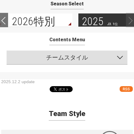
Season Select
2026特別
2025
J3. 1位
Contents Menu
チームスタイル
2025.12.2 update
RSS
Team Style