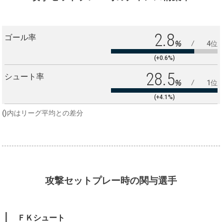
2.8
ゴール率
%
4位
(+0.6%)
28.5
シュート率
%
1位
(+4.1%)
()内はリーグ平均との差分
攻撃セットプレー時の関与選手
ＦＫシュート