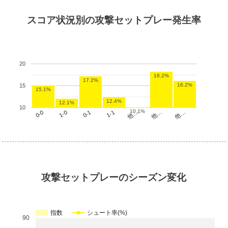
スコア状況別の攻撃セットプレー発生率
20
18.2%
17.2%
16.2%
15
15.1%
12.4%
12.1%
10
10.1%
他…
1-1
1-0
他…
他…
0-1
0-0
攻撃セットプレーのシーズン変化
指数
シュート率(%)
90