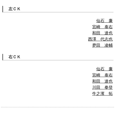
左ＣＫ
仙石 廉
宮崎 泰右
和田 達也
西澤 代志也
夛田 凌輔
右ＣＫ
仙石 廉
宮崎 泰右
和田 達也
川田 拳登
牛之濱 拓