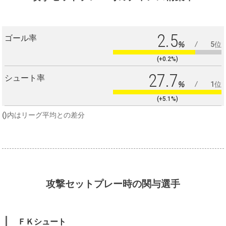
2.5
ゴール率
%
5位
(+0.2%)
27.7
シュート率
%
1位
(+5.1%)
()内はリーグ平均との差分
攻撃セットプレー時の関与選手
ＦＫシュート