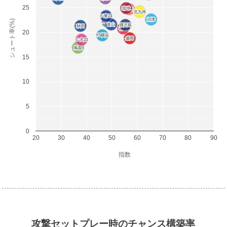
25
琉球
琉球
長野
長野
北九州
北九州
Ｆ東23
Ｆ東23
沼津
沼津
シュート率(%)
相模原
相模原
富山
富山
鹿児島
鹿児島
秋田
秋田
福島
福島
20
YS横浜
YS横浜
盛岡
盛岡
Ｃ大23
Ｃ大23
鳥取
鳥取
15
10
5
0
20
30
40
50
60
70
80
90
指数
攻撃セットプレー時のチャンス構築率