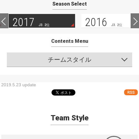
Season Select
2017
2016
J3. 2位
J3. 2位
Contents Menu
チームスタイル
2019.5.23 update
RSS
Team Style