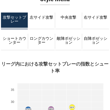
攻撃セットプ
左サイド攻撃
中央攻撃
右サイド攻撃
レー
ショートカウ
ロングカウン
敵陣ポゼッシ
自陣ポゼッシ
ンター
ター
ョン
ョン
リーグ内における攻撃セットプレーの指数とシュー
ト率
35
30
栃木
栃木
藤枝
藤枝
Ｇ大23
Ｇ大23