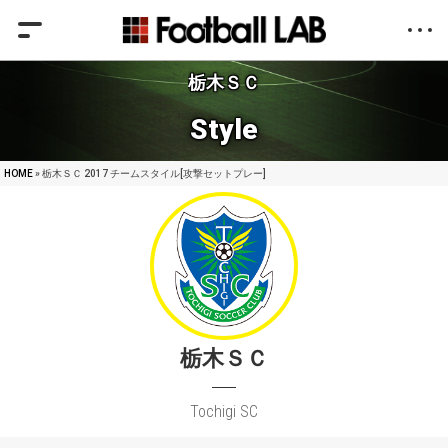
栃木ＳＣ
Style
HOME
» 栃木ＳＣ 2017 チームスタイル[攻撃セットプレー]
栃木ＳＣ
Tochigi SC