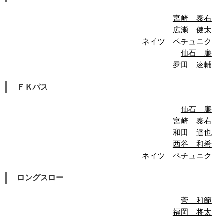
宮崎 泰右
広瀬 健太
ネイツ ペチュニク
仙石 廉
夛田 凌輔
ＦＫパス
仙石 廉
宮崎 泰右
和田 達也
西谷 和希
ネイツ ペチュニク
ロングスロー
菅 和範
福岡 将太