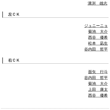
溝渕 雄志
左ＣＫ
ジュニーニョ
菊池 大介
西谷 優希
松本 凪生
谷内田 哲平
右ＣＫ
面矢 行斗
谷内田 哲平
菊池 大介
上田 康太
西谷 優希