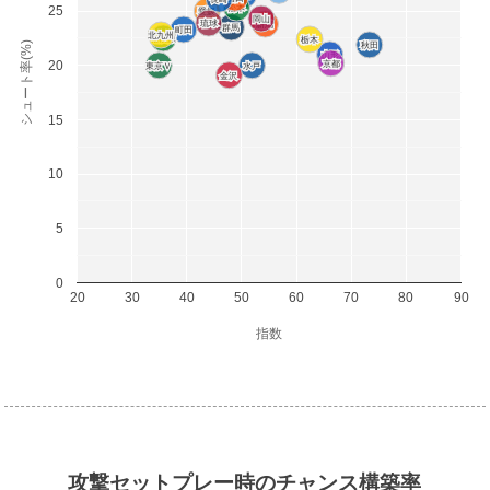
松本
松本
25
愛媛
愛媛
岡山
岡山
琉球
琉球
新潟
新潟
群馬
群馬
町田
町田
北九州
北九州
相模原
相模原
栃木
栃木
シュート率(%)
秋田
秋田
山形
山形
20
京都
京都
東京Ｖ
東京Ｖ
水戸
水戸
金沢
金沢
15
10
5
0
20
30
40
50
60
70
80
90
指数
攻撃セットプレー時のチャンス構築率