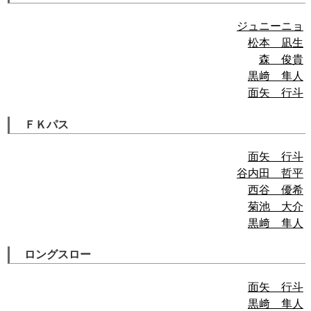
ジュニーニョ
松本 凪生
森 俊貴
黒﨑 隼人
面矢 行斗
ＦＫパス
面矢 行斗
谷内田 哲平
西谷 優希
菊池 大介
黒﨑 隼人
ロングスロー
面矢 行斗
黒﨑 隼人