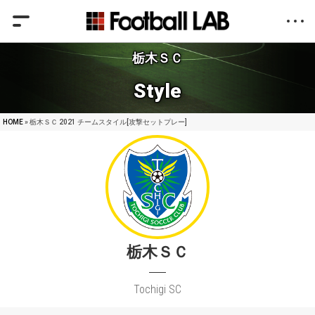
栃木ＳＣ
Style
HOME
» 栃木ＳＣ 2021 チームスタイル[攻撃セットプレー]
栃木ＳＣ
Tochigi SC