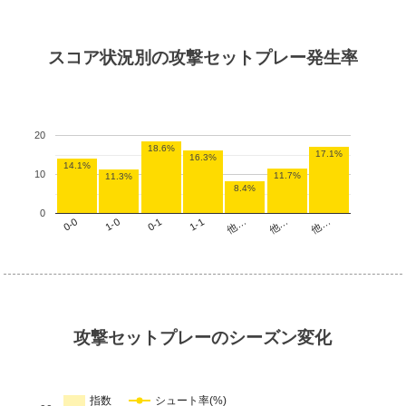
スコア状況別の攻撃セットプレー発生率
20
18.6%
17.1%
16.3%
14.1%
10
11.7%
11.3%
8.4%
0
他…
1-1
1-0
他…
他…
0-1
0-0
攻撃セットプレーのシーズン変化
指数
シュート率(%)