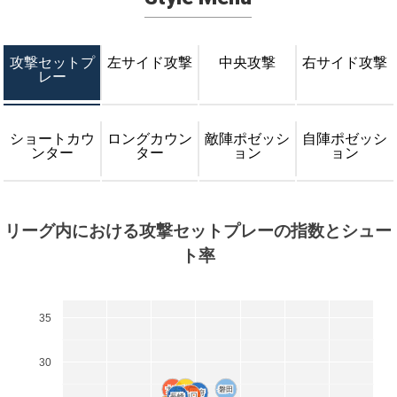
攻撃セットプ
左サイド攻撃
中央攻撃
右サイド攻撃
レー
ショートカウ
ロングカウン
敵陣ポゼッシ
自陣ポゼッシ
ンター
ター
ョン
ョン
リーグ内における攻撃セットプレーの指数とシュー
ト率
35
30
大宮
大宮
千葉
千葉
磐田
磐田
甲府
甲府
山口
山口
長崎
長崎